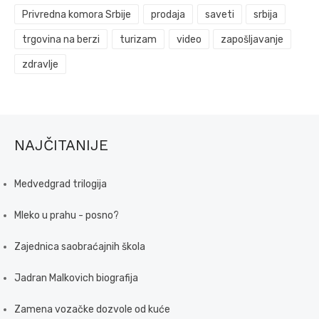
Privredna komora Srbije
prodaja
saveti
srbija
trgovina na berzi
turizam
video
zapošljavanje
zdravlje
NAJČITANIJE
Medvedgrad trilogija
Mleko u prahu - posno?
Zajednica saobraćajnih škola
Jadran Malkovich biografija
Zamena vozačke dozvole od kuće