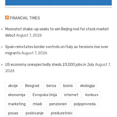
FINANCIAL TIMES
Moonshot shake-up seeks to win Beijing nod for stock market
debut
August 7, 2026
Spain reinstates border controls on Italy as tensions rise over
migrants
August 7, 2026
US economy unexpectedly sheds 23,000 jobs in July
August 7,
2026
akcije
Beograd
berza
biznis
ekologija
ekonomija
Evropska Unija
internet
konkurs
marketing
mladi
penzioneri
poljoprivreda
posao
poslovanje
preduzetnici