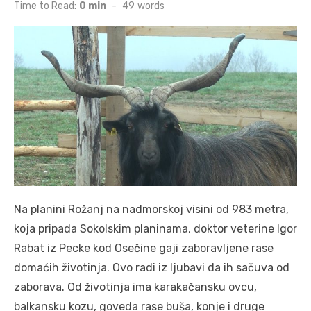
on
Time to Read:
0 min
-
49
words
Na planini Rožanj na nadmorskoj visini od 983 metra,
koja pripada Sokolskim planinama, doktor veterine Igor
Rabat iz Pecke kod Osečine gaji zaboravljene rase
domaćih životinja. Ovo radi iz ljubavi da ih sačuva od
zaborava. Od životinja ima karakačansku ovcu,
balkansku kozu, goveda rase buša, konje i druge