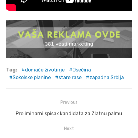
Tag:
domaće životinje
Osečina
Sokolske planine
stare rase
zapadna Srbija
Post
Previous
navigation
Previous
Preliminarni spisak kandidata za Zlatnu palmu
post:
Next