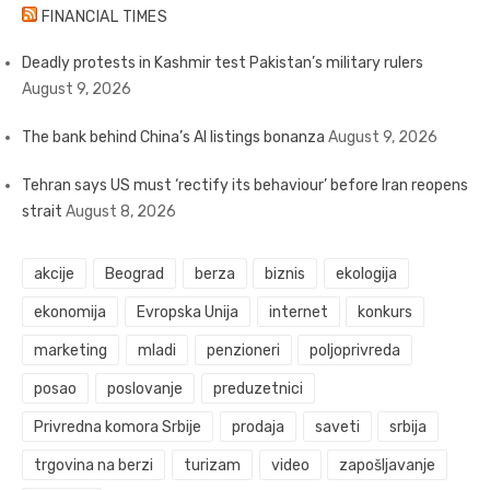
FINANCIAL TIMES
Deadly protests in Kashmir test Pakistan’s military rulers
August 9, 2026
The bank behind China’s AI listings bonanza
August 9, 2026
Tehran says US must ‘rectify its behaviour’ before Iran reopens
strait
August 8, 2026
akcije
Beograd
berza
biznis
ekologija
ekonomija
Evropska Unija
internet
konkurs
marketing
mladi
penzioneri
poljoprivreda
posao
poslovanje
preduzetnici
Privredna komora Srbije
prodaja
saveti
srbija
trgovina na berzi
turizam
video
zapošljavanje