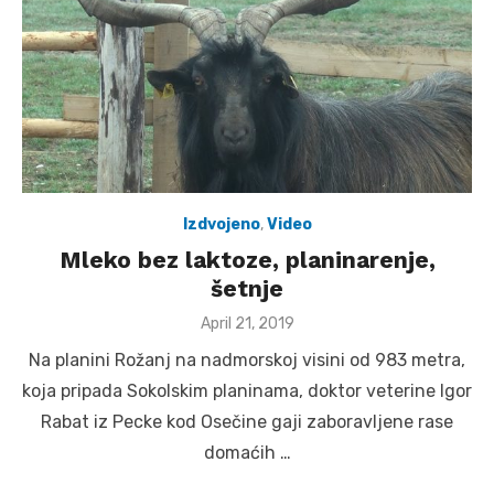
Izdvojeno
,
Video
Mleko bez laktoze, planinarenje,
šetnje
Posted
April 21, 2019
on
Na planini Rožanj na nadmorskoj visini od 983 metra,
koja pripada Sokolskim planinama, doktor veterine Igor
Rabat iz Pecke kod Osečine gaji zaboravljene rase
domaćih …