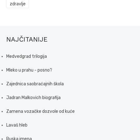
zdravlje
NAJČITANIJE
Medvedgrad trilogija
Mleko u prahu - posno?
Zajednica saobraćajnih škola
Jadran Malkovich biografija
Zamena vozačke dozvole od kuće
Lavaš hleb
Ruska imena