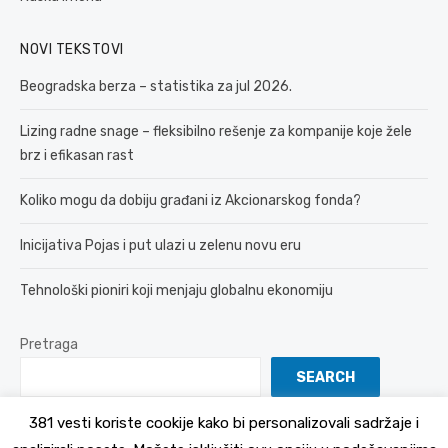
NOVI TEKSTOVI
Beogradska berza – statistika za jul 2026.
Lizing radne snage – fleksibilno rešenje za kompanije koje žele
brz i efikasan rast
Koliko mogu da dobiju građani iz Akcionarskog fonda?
Inicijativa Pojas i put ulazi u zelenu novu eru
Tehnološki pioniri koji menjaju globalnu ekonomiju
Pretraga
SEARCH
381 vesti koriste cookije kako bi personalizovali sadržaje i