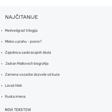
NAJČITANIJE
Medvedgrad trilogija
Mleko u prahu - posno?
Zajednica saobraćajnih škola
Jadran Malkovich biografija
Zamena vozačke dozvole od kuće
Lavaš hleb
Ruska imena
NOVI TEKSTOVI