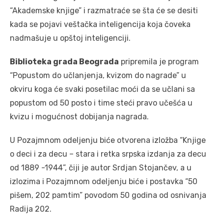
“Akademske knjige” i razmatraće se šta će se desiti
kada se pojavi veštačka inteligencija koja čoveka
nadmašuje u opštoj inteligenciji.
Biblioteka grada Beograda
pripremila je program
“Popustom do učlanjenja, kvizom do nagrade” u
okviru koga će svaki posetilac moći da se učlani sa
popustom od 50 posto i time steći pravo učešća u
kvizu i mogućnost dobijanja nagrada.
U Pozajmnom odeljenju biće otvorena izložba “Knjige
o deci i za decu – stara i retka srpska izdanja za decu
od 1889 -1944”, čiji je autor Srdjan Stojančev, a u
izlozima i Pozajmnom odeljenju biće i postavka “50
pišem, 202 pamtim” povodom 50 godina od osnivanja
Radija 202.