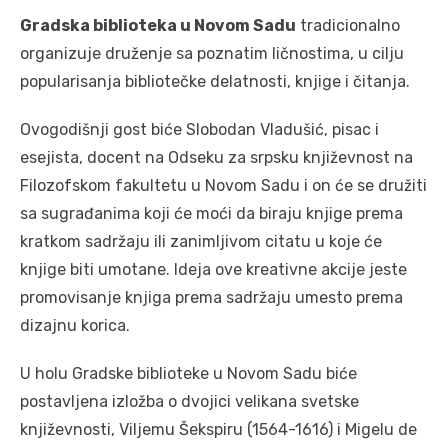
Gradska biblioteka u Novom Sadu
tradicionalno
organizuje druženje sa poznatim ličnostima, u cilju
popularisanja bibliotečke delatnosti, knjige i čitanja.
Ovogodišnji gost biće Slobodan Vladušić, pisac i
esejista, docent na Odseku za srpsku književnost na
Filozofskom fakultetu u Novom Sadu i on će se družiti
sa sugrađanima koji će moći da biraju knjige prema
kratkom sadržaju ili zanimljivom citatu u koje će
knjige biti umotane. Ideja ove kreativne akcije jeste
promovisanje knjiga prema sadržaju umesto prema
dizajnu korica.
U holu Gradske biblioteke u Novom Sadu biće
postavljena izložba o dvojici velikana svetske
književnosti, Viljemu Šekspiru (1564-1616) i Migelu de