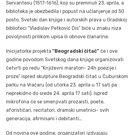
Servantesu (1517-1616), koji su preminuli 23. aprila, a
biblioteka je obezbedila i popust na učlanjenje od 50
posto. Svetski dan knjige i autorskih prava u Gradskoj
biblioteci “Vladislav Petković Dis” biće u znaku niza
povoljnosti prilikom upisa ili obnove članarine.
Inicijatorke projekta
“Beogradski čitač”
će i ove
godine povodom Svetskog dana knjige organizovati
četvrti po redu “Književni maraton- 24h poezije i
proze” ispred skulpture Beogradski čitač u Čuburskom
parku na Vračaru (od utorka 23. aprila u 17 sati pa
neprekidno do srede 24. aprila 17 sati). Ispred
mikrofona će se smenjivati prozaisti, poete,
aforističari, recitatori, dramski umetnici- svih
generacija, afirmisani i debitanti…
Od novina ove godine, organizatori izdvajaju