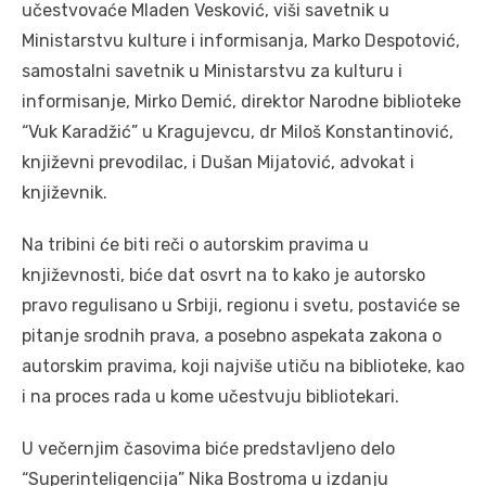
učestvovaće Mladen Vesković, viši savetnik u
Ministarstvu kulture i informisanja, Marko Despotović,
samostalni savetnik u Ministarstvu za kulturu i
informisanje, Mirko Demić, direktor Narodne biblioteke
“Vuk Karadžić” u Kragujevcu, dr Miloš Konstantinović,
književni prevodilac, i Dušan Mijatović, advokat i
književnik.
Na tribini će biti reči o autorskim pravima u
književnosti, biće dat osvrt na to kako je autorsko
pravo regulisano u Srbiji, regionu i svetu, postaviće se
pitanje srodnih prava, a posebno aspekata zakona o
autorskim pravima, koji najviše utiču na biblioteke, kao
i na proces rada u kome učestvuju bibliotekari.
U večernjim časovima biće predstavljeno delo
“Superinteligencija” Nika Bostroma u izdanju