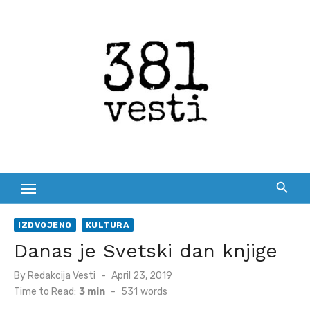
Skip
to
content
IZDVOJENO
KULTURA
Danas je Svetski dan knjige
Posted
By
Redakcija Vesti
April 23, 2019
on
Time to Read:
3 min
-
531
words