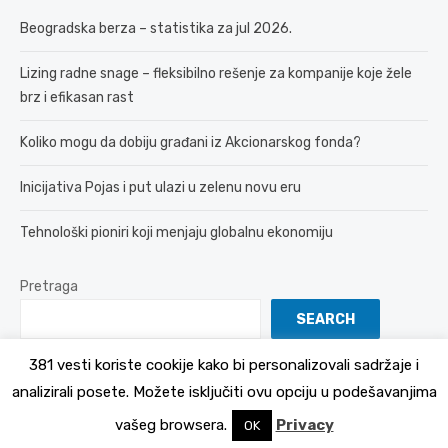
Beogradska berza – statistika za jul 2026.
Lizing radne snage – fleksibilno rešenje za kompanije koje žele
brz i efikasan rast
Koliko mogu da dobiju građani iz Akcionarskog fonda?
Inicijativa Pojas i put ulazi u zelenu novu eru
Tehnološki pioniri koji menjaju globalnu ekonomiju
Pretraga
SEARCH
381 vesti koriste cookije kako bi personalizovali sadržaje i
analizirali posete. Možete isključiti ovu opciju u podešavanjima
© 2026 381 vesti
Politika Privatnosti
vašeg browsera.
Privacy
OK