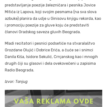
predstavljanje poezije železničara i pesnika Jovice
Mitića iz Lapova, koji svojim pesmama (na sva slova
azbuke) planira da udje u Ginisovu knjigu rekorda, kao
i promociju poezije za gluve koju će predstaviti
članovi Gradskog saveza gluvih Beograda.
Mladi recitatori i pesnici podsetiće na stvaralaštvo
Grozdane Olujić i Dobrice Erića, a čuće se i snimci
Danila Kiša, Isidore Sekulić, Crnjanskog kao i mnogih
drugih čiji su glasovi i dela ovekovečeni u zapisima
Radio Beograda.
Izvor: Tanjug