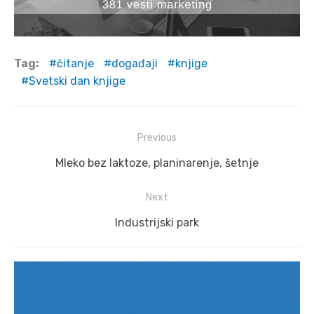
Tag:
čitanje
događaji
knjige
Svetski dan knjige
Post
Previous
navigation
Previous
Mleko bez laktoze, planinarenje, šetnje
post:
Next
Next
Industrijski park
post: