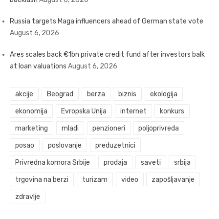
Russia targets Maga influencers ahead of German state vote
August 6, 2026
Ares scales back €1bn private credit fund after investors balk
at loan valuations
August 6, 2026
akcije
Beograd
berza
biznis
ekologija
ekonomija
Evropska Unija
internet
konkurs
marketing
mladi
penzioneri
poljoprivreda
posao
poslovanje
preduzetnici
Privredna komora Srbije
prodaja
saveti
srbija
trgovina na berzi
turizam
video
zapošljavanje
zdravlje