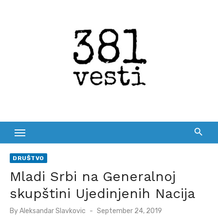
Skip
to
content
DRUŠTVO
Mladi Srbi na Generalnoj
skupštini Ujedinjenih Nacija
Posted
By
Aleksandar Slavkovic
September 24, 2019