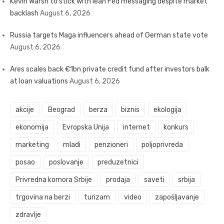
Kevin Warsh to stick with lean Fed messaging despite market
backlash
August 6, 2026
Russia targets Maga influencers ahead of German state vote
August 6, 2026
Ares scales back €1bn private credit fund after investors balk
at loan valuations
August 6, 2026
akcije
Beograd
berza
biznis
ekologija
ekonomija
Evropska Unija
internet
konkurs
marketing
mladi
penzioneri
poljoprivreda
posao
poslovanje
preduzetnici
Privredna komora Srbije
prodaja
saveti
srbija
trgovina na berzi
turizam
video
zapošljavanje
zdravlje