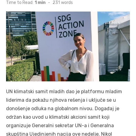
on
Time to Read:
1 min
-
231
words
UN klimatski samit mladih dao je platformu mladim
liderima da pokažu njihova rešenja i uključe se u
donošenje odluka na globalnom nivou. Događaj je
održan kao uvod u klimatski akcioni samit koji
organizuje Generalni sekretar UN-a i Generalna
skupština Ujedinjenih nacija ove nedelje. Nikol