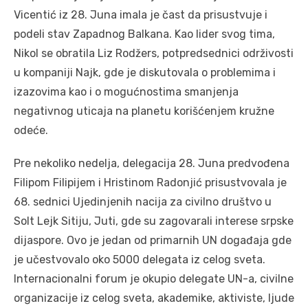
Vicentić iz 28. Juna imala je čast da prisustvuje i
podeli stav Zapadnog Balkana. Kao lider svog tima,
Nikol se obratila Liz Rodžers, potpredsednici održivosti
u kompaniji Najk, gde je diskutovala o problemima i
izazovima kao i o mogućnostima smanjenja
negativnog uticaja na planetu korišćenjem kružne
odeće.
Pre nekoliko nedelja, delegacija 28. Juna predvođena
Filipom Filipijem i Hristinom Radonjić prisustvovala je
68. sednici Ujedinjenih nacija za civilno društvo u
Solt Lejk Sitiju, Juti, gde su zagovarali interese srpske
dijaspore. Ovo je jedan od primarnih UN događaja gde
je učestvovalo oko 5000 delegata iz celog sveta.
Internacionalni forum je okupio delegate UN-a, civilne
organizacije iz celog sveta, akademike, aktiviste, ljude