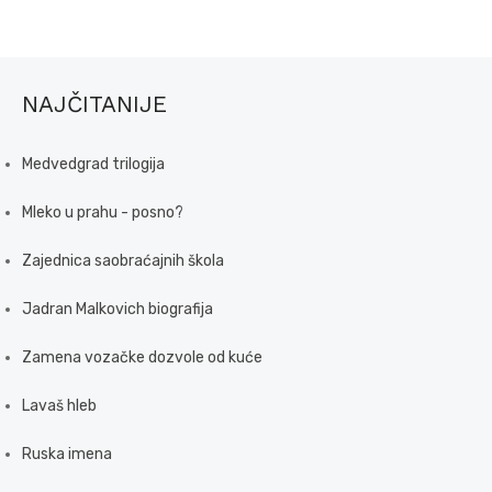
NAJČITANIJE
Medvedgrad trilogija
Mleko u prahu - posno?
Zajednica saobraćajnih škola
Jadran Malkovich biografija
Zamena vozačke dozvole od kuće
Lavaš hleb
Ruska imena