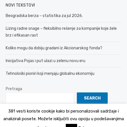
NOVI TEKSTOVI
Beogradska berza – statistika za jul 2026.
Lizing radne snage – fleksibilno rešenje za kompanije koje žele
brz i efikasan rast
Koliko mogu da dobiju građani iz Akcionarskog fonda?
Inicijativa Pojas i put ulazi u zelenu novu eru
Tehnološki pioniri koji menjaju globalnu ekonomiju
Pretraga
SEARCH
381 vesti koriste cookije kako bi personalizovali sadržaje i
analizirali posete. Možete isključiti ovu opciju u podešavanjima
© 2026 381 vesti
Politika Privatnosti