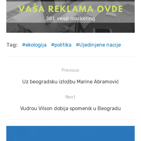
Tag:
ekologija
politika
Ujedinjene nacije
Post
Previous
navigation
Previous
Uz beogradsku izložbu Marine Abramović
post:
Next
Next
Vudrou Vilson dobija spomenik u Beogradu
post: