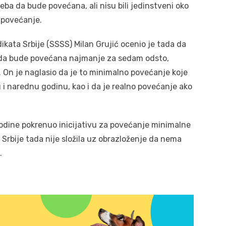
ba da bude povećana, ali nisu bili jedinstveni oko
 povećanje.
kata Srbije (SSSS) Milan Grujić ocenio je tada da
lo da bude povećana najmanje za sedam odsto,
On je naglasio da je to minimalno povećanje koje
u i narednu godinu, kao i da je realno povećanje ako
godine pokrenuo inicijativu za povećanje minimalne
 Srbije tada nije složila uz obrazloženje da nema
.