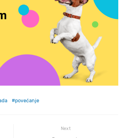
ada
povećanje
Next