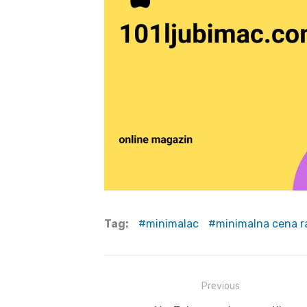
Tag:
minimalac
minimalna cena r
Post
Previous