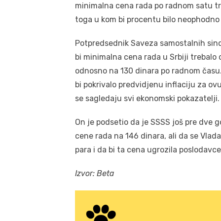
minimalna cena rada po radnom satu tre
toga u kom bi procentu bilo neophodno
Potpredsednik Saveza samostalnih sindi
bi minimalna cena rada u Srbiji treba
odnosno na 130 dinara po radnom času. 
bi pokrivalo predvidjenu inflaciju za ov
se sagledaju svi ekonomski pokazatelji.
On je podsetio da je SSSS još pre dve 
cene rada na 146 dinara, ali da se Vlada
para i da bi ta cena ugrozila poslodavce
Izvor: Beta