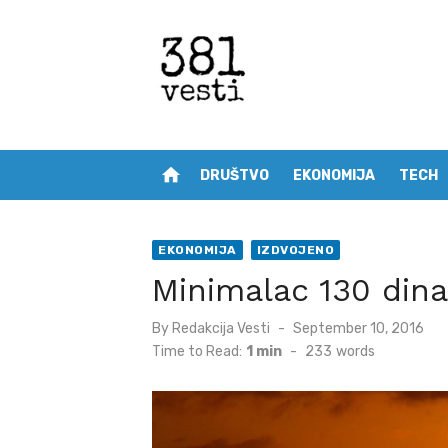
Skip
to
content
home
DRUŠTVO
EKONOMIJA
TECH
EKONOMIJA
IZDVOJENO
Minimalac 130 dina
Posted
By
Redakcija Vesti
September 10, 2016
on
Time to Read:
1 min
-
233
words