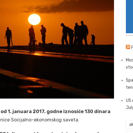
Moo
sto
Spa
ten
US 
Jul
 od 1. januara 2017. godne iznosiće 130 dinara
dnice Socijalno-ekonomskog saveta.
ak