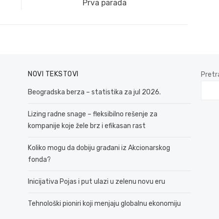
Next
Prva parada
post:
NOVI TEKSTOVI
Pretr
Beogradska berza – statistika za jul 2026.
Lizing radne snage – fleksibilno rešenje za
kompanije koje žele brz i efikasan rast
Koliko mogu da dobiju građani iz Akcionarskog
fonda?
Inicijativa Pojas i put ulazi u zelenu novu eru
Tehnološki pioniri koji menjaju globalnu ekonomiju