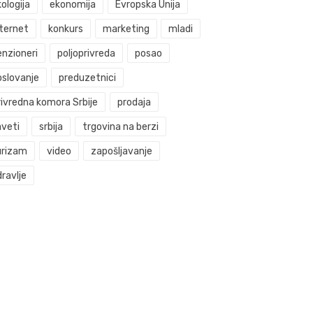
ologija
ekonomija
Evropska Unija
nternet
konkurs
marketing
mladi
enzioneri
poljoprivreda
posao
oslovanje
preduzetnici
rivredna komora Srbije
prodaja
aveti
srbija
trgovina na berzi
urizam
video
zapošljavanje
ravlje