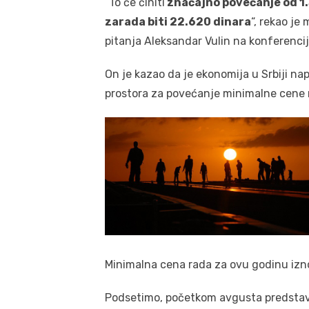
“To će činiti
značajno povećanje od 1.
zarada biti 22.620 dinara
“, rekao je
pitanja Aleksandar Vulin na konferenciji
On je kazao da je ekonomija u Srbiji na
prostora za povećanje minimalne cene 
Minimalna cena rada za ovu godinu iznos
Podsetimo, početkom avgusta predstavnic