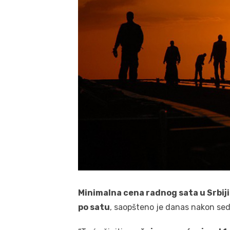
Minimalna cena radnog sata u Srbiji
po satu
, saopšteno je danas nakon se