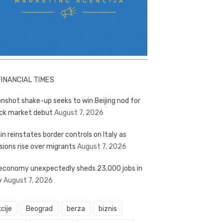
FINANCIAL TIMES
nshot shake-up seeks to win Beijing nod for
ck market debut
August 7, 2026
in reinstates border controls on Italy as
sions rise over migrants
August 7, 2026
economy unexpectedly sheds 23,000 jobs in
y
August 7, 2026
cije
Beograd
berza
biznis