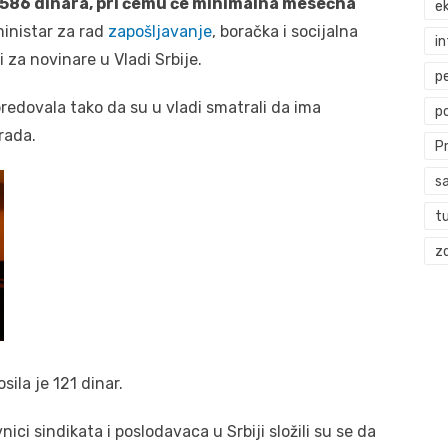
586 dinara, pri čemu će minimalna mesečna
ek
 ministar za rad
zapošljavanje
, boračka i socijalna
i
 za novinare u Vladi Srbije.
p
predovala tako da su u vladi smatrali da ima
p
rada.
P
s
t
zd
ila je 121 dinar.
i sindikata i poslodavaca u Srbiji složili su se da