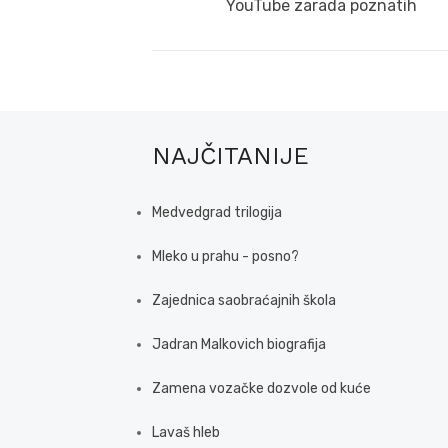
navigation
Previous
YouTube zarada poznatih
post:
NAJČITANIJE
Medvedgrad trilogija
Mleko u prahu - posno?
Zajednica saobraćajnih škola
Jadran Malkovich biografija
Zamena vozačke dozvole od kuće
Lavaš hleb