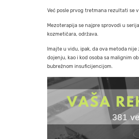
Već posle prvog tretmana rezultati se v
Mezoterapija se najpre sprovodi u seri
kozmetičara, održava.
Imajte u vidu, ipak, da ova metoda nije
dojenju, kao i kod osoba sa malignim ob
bubrežnom insuficijencijom.