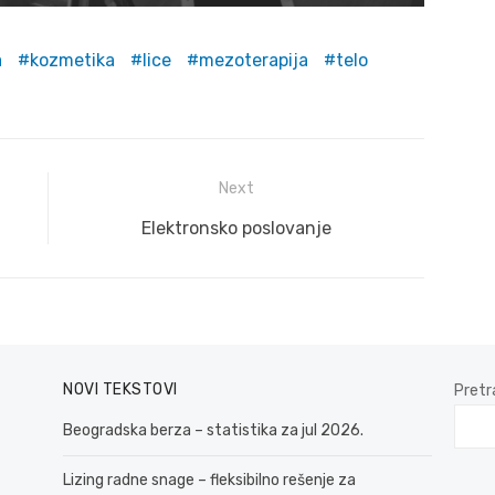
a
kozmetika
lice
mezoterapija
telo
Next
Next
Elektronsko poslovanje
post:
NOVI TEKSTOVI
Pretr
Beogradska berza – statistika za jul 2026.
Lizing radne snage – fleksibilno rešenje za