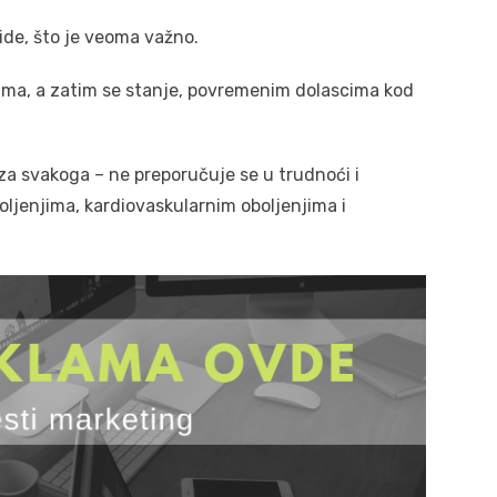
ide, što je veoma važno.
jama, a zatim se stanje, povremenim dolascima kod
 za svakoga – ne preporučuje se u trudnoći i
oljenjima, kardiovaskularnim oboljenjima i