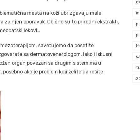
ek
oblematična mesta na koži ubrizgavaju male
i
a za njen oporavak. Obično su to prirodni ekstrakti,
p
meopatski lekovi…
p
e mezoterapijom, savetujemo da posetite
P
zgovarate sa dermatovenerologom. Iako i iskusni
s
složen organ povezan sa drugim sistemima u
t
, posebno ako je problem koji želite da rešite
zd