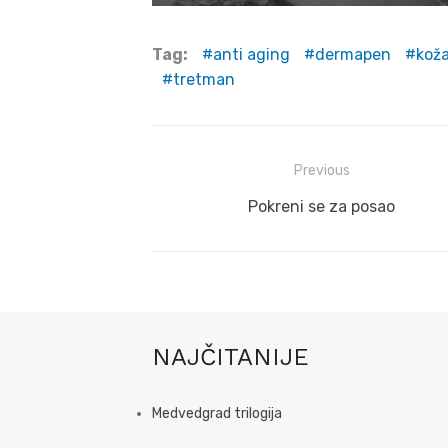
Tag:
anti aging
dermapen
kož
tretman
Post
Previous
navigation
Previous
Pokreni se za posao
post:
NAJČITANIJE
Medvedgrad trilogija