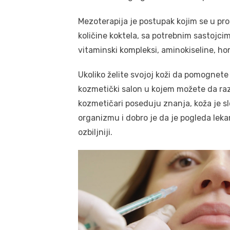
Mezoterapija je postupak kojim se u pr
količine koktela, sa potrebnim sastojcim
vitaminski kompleksi, aminokiseline, ho
Ukoliko želite svojoj koži da pomognet
kozmetički salon u kojem možete da ra
kozmetičari poseduju znanja, koža je 
organizmu i dobro je da je pogleda lekar
ozbiljniji.