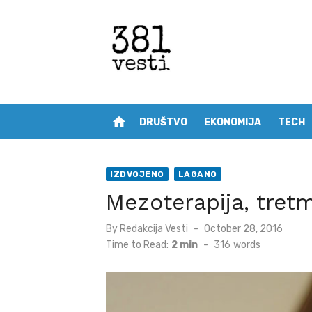
Skip
to
content
home
DRUŠTVO
EKONOMIJA
TECH
IZDVOJENO
LAGANO
Mezoterapija, tret
Posted
By
Redakcija Vesti
October 28, 2016
on
Time to Read:
2 min
-
316
words