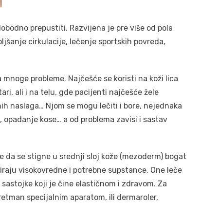
lobodno prepustiti. Razvijena je pre više od pola
ljšanje cirkulacije, lečenje sportskih povreda,
 mnoge probleme. Najčešće se koristi na koži lica
tari, ali i na telu, gde pacijenti najčešće žele
asnih naslaga… Njom se mogu lečiti i bore, nejednaka
, opadanje kose… a od problema zavisi i sastav
je da se stigne u srednji sloj kože (mezoderm) bogat
ciraju visokovredne i potrebne supstance. One leče
e sastojke koji je čine elastičnom i zdravom. Za
retman specijalnim aparatom, ili dermaroler,