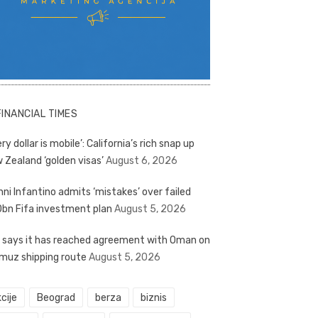
FINANCIAL TIMES
ry dollar is mobile’: California’s rich snap up
 Zealand ‘golden visas’
August 6, 2026
nni Infantino admits ‘mistakes’ over failed
bn Fifa investment plan
August 5, 2026
n says it has reached agreement with Oman on
muz shipping route
August 5, 2026
cije
Beograd
berza
biznis