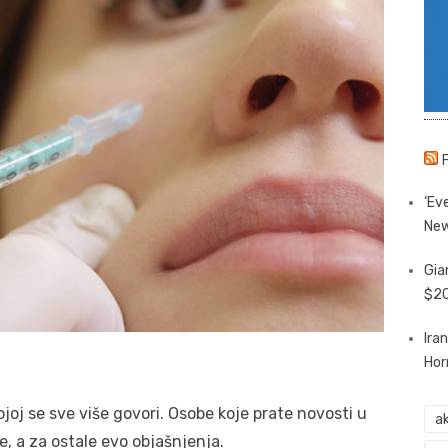
‘Eve
New
Gia
$20
Ira
Hor
oj se sve više govori. Osobe koje prate novosti u
ak
, a za ostale evo objašnjenja.