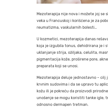
Mezoterapija nije nova i možete joj se s
veka u Francuskoj i korišćena je za pobo
reumatizma, vaskularnih bolesti…
U kozmetici, mezoterapija danas rešava
koja je izgubila tonus, dehidrirana je i s
uklanjanje strija, ožiljaka, celulita, m
pigmentacija kože, proširene pore, akne
preparata koji se unosi.
Mezoterapija deluje jednostavno – cilj 
krvnim sudovima i da se upravo tu apli
kožu ili je pokreću da proizvodi prirodn
unošenje se mogu koristiti tanke igle, t
odnosno dermapen tretman.