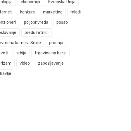
ologija
ekonomija
Evropska Unija
nternet
konkurs
marketing
mladi
enzioneri
poljoprivreda
posao
oslovanje
preduzetnici
rivredna komora Srbije
prodaja
aveti
srbija
trgovina na berzi
urizam
video
zapošljavanje
ravlje