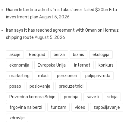
Gianni Infantino admits ‘mistakes’ over failed $20bn Fifa
investment plan
August 5, 2026
Iran says it has reached agreement with Oman on Hormuz
shipping route
August 5, 2026
akcije
Beograd
berza
biznis
ekologija
ekonomija
Evropska Unija
internet
konkurs
marketing
mladi
penzioneri
poljoprivreda
posao
poslovanje
preduzetnici
Privredna komora Srbije
prodaja
saveti
srbija
trgovina na berzi
turizam
video
zapošljavanje
zdravlje