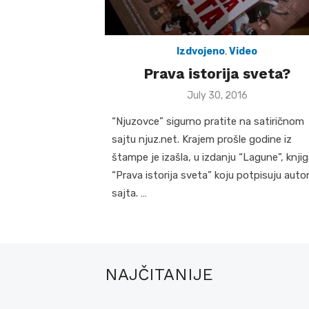
Izdvojeno
,
Video
Prava istorija sveta?
Posted
July 30, 2016
on
“Njuzovce” sigurno pratite na satiričnom
sajtu njuz.net. Krajem prošle godine iz
štampe je izašla, u izdanju “Lagune”, knji
“Prava istorija sveta” koju potpisuju autor
sajta. …
NAJČITANIJE