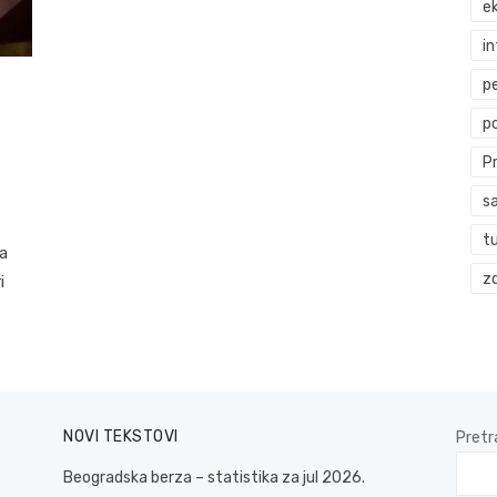
ek
i
p
p
P
s
t
ga
zd
i
NOVI TEKSTOVI
Pretr
Beogradska berza – statistika za jul 2026.