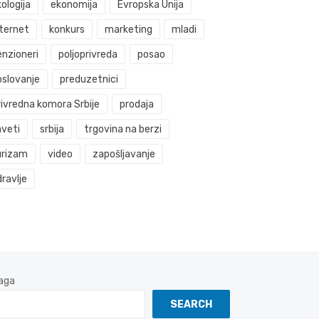
ologija
ekonomija
Evropska Unija
nternet
konkurs
marketing
mladi
enzioneri
poljoprivreda
posao
oslovanje
preduzetnici
rivredna komora Srbije
prodaja
aveti
srbija
trgovina na berzi
urizam
video
zapošljavanje
ravlje
aga
SEARCH