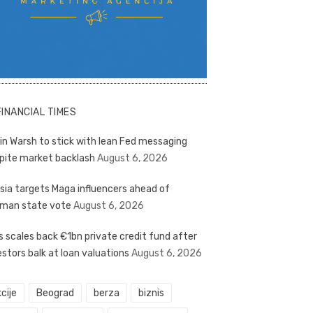
FINANCIAL TIMES
in Warsh to stick with lean Fed messaging
pite market backlash
August 6, 2026
sia targets Maga influencers ahead of
man state vote
August 6, 2026
s scales back €1bn private credit fund after
estors balk at loan valuations
August 6, 2026
cije
Beograd
berza
biznis