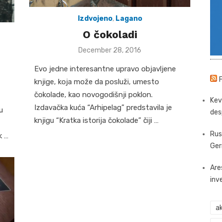
Izdvojeno
,
Lagano
O čokoladi
Posted
December 28, 2016
on
Evo jedne interesantne upravo objavljene
knjige, koja može da posluži, umesto
čokolade, kao novogodišnji poklon.
Kev
Izdavačka kuća “Arhipelag” predstavila je
u
des
knjigu “Kratka istorija čokolade” čiji …
Rus
k …
Ger
Are
inv
ak