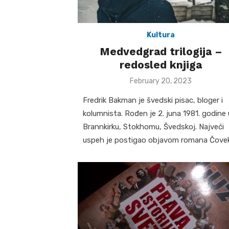
Kultura
Medvedgrad trilogija –
redosled knjiga
Posted
February 20, 2023
on
Fredrik Bakman je švedski pisac, bloger i
kolumnista. Rođen je 2. juna 1981. godine 
Brannkirku, Stokhomu, Švedskoj. Najveći
uspeh je postigao objavom romana Čove