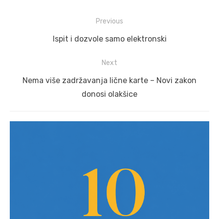
Post
Previous
navigation
Previous
Ispit i dozvole samo elektronski
post:
Next
Next
Nema više zadržavanja lične karte – Novi zakon
post:
donosi olakšice