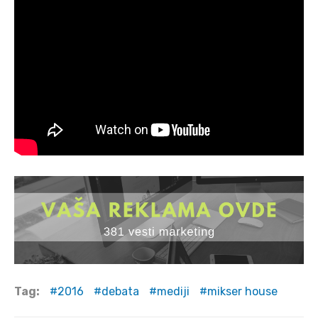
Tag:
2016
debata
mediji
mikser house