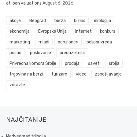
at loan valuations
August 6, 2026
akcije
Beograd
berza
biznis
ekologija
ekonomija
Evropska Unija
internet
konkurs
marketing
mladi
penzioneri
poljoprivreda
posao
poslovanje
preduzetnici
Privredna komora Srbije
prodaja
saveti
srbija
trgovina na berzi
turizam
video
zapošljavanje
zdravlje
NAJČITANIJE
Medvedgrad trilogija