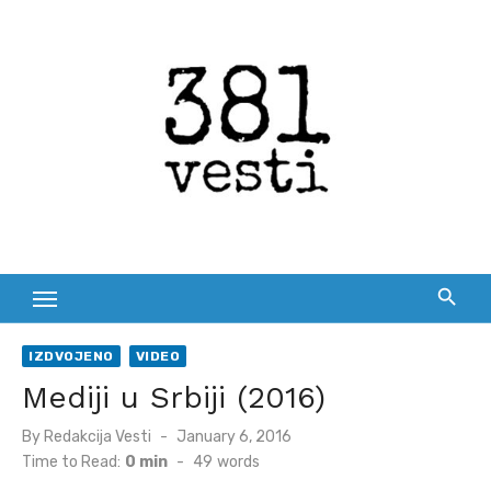
Skip
to
content
IZDVOJENO
VIDEO
Mediji u Srbiji (2016)
Posted
By
Redakcija Vesti
January 6, 2016
on
Time to Read:
0 min
-
49
words