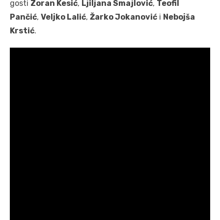
gosti
Zoran Kesić
,
Ljiljana Smajlović
,
Teofil
Pančić
,
Veljko Lalić
,
Žarko Jokanović
i
Nebojša
Krstić
.