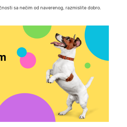
sličnosti sa nečim od naverenog, razmislite dobro.