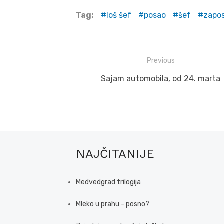
Tag:
loš šef
posao
šef
zapos
Post
Previous
navigation
Previous
Sajam automobila, od 24. marta
post:
NAJČITANIJE
Medvedgrad trilogija
Mleko u prahu - posno?