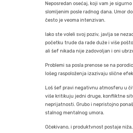
Neposredan osećaj, koji vam je sigurno
slomljenim posle radnog dana. Umor do 
često je veoma intenzivan.
Iako ste voleli svoj poziv, javlja se ne
početku trude da rade duže i više pošt
ali šef nikada nije zadovoljan i oni ubr
Problemi sa posla prenose se na porodic
lošeg raspoloženja izazivaju slične efekt
Loš šef pravi negativnu atmosferu u či
više kritikuju jedni druge, konfliktne s
neprijatnosti. Grubo i nepristojno pon
stalnog mentalnog umora.
Očekivano, i produktvnost postaje niža, 