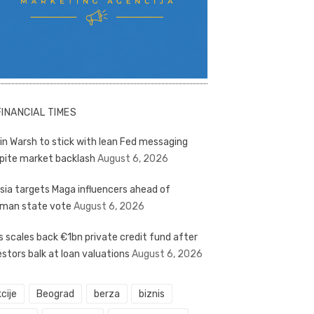
FINANCIAL TIMES
in Warsh to stick with lean Fed messaging
pite market backlash
August 6, 2026
sia targets Maga influencers ahead of
man state vote
August 6, 2026
s scales back €1bn private credit fund after
estors balk at loan valuations
August 6, 2026
cije
Beograd
berza
biznis