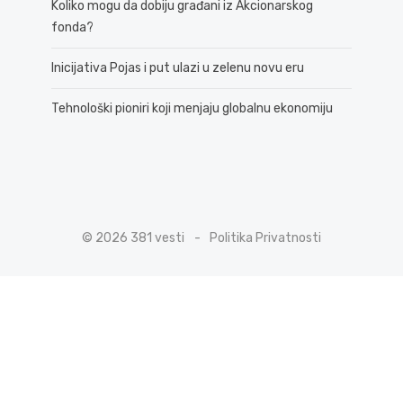
Koliko mogu da dobiju građani iz Akcionarskog
fonda?
Inicijativa Pojas i put ulazi u zelenu novu eru
Tehnološki pioniri koji menjaju globalnu ekonomiju
© 2026 381 vesti
Politika Privatnosti