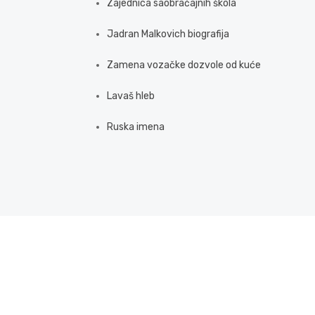
Zajednica saobraćajnih škola
Jadran Malkovich biografija
Zamena vozačke dozvole od kuće
Lavaš hleb
Ruska imena