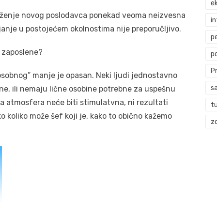
ek
laženje novog poslodavca ponekad veoma neizvesna
i
janje u postojećem okolnostima nije preporučljivo.
p
a zaposlene?
p
P
sobnog” manje je opasan. Neki ljudi jednostavno
s
ne, ili nemaju lične osobine potrebne za uspešnu
a atmosfera neće biti stimulatvna, ni rezultati
t
iko koliko može šef koji je, kako to obično kažemo
zd