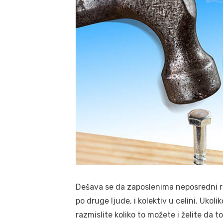
Dešava se da zaposlenima neposredni 
po druge ljude, i kolektiv u celini. Uk
razmislite koliko to možete i želite da to