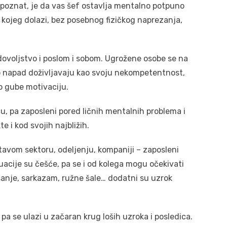
 poznat, je da vas šef ostavlja mentalno potpuno
kojeg dolazi, bez posebnog fizičkog naprezanja,
zadovoljstvo i poslom i sobom. Ugrožene osobe se na
o napad doživljavaju kao svoju nekompetentnost,
zo gube motivaciju.
u, pa zaposleni pored ličnih mentalnih problema i
e i kod svojih najbližih.
tavom sektoru, odeljenju, kompaniji – zaposleni
ituacije su češće, pa se i od kolega mogu očekivati
ašanje, sarkazam, ružne šale… dodatni su uzrok
pa se ulazi u začaran krug loših uzroka i posledica.