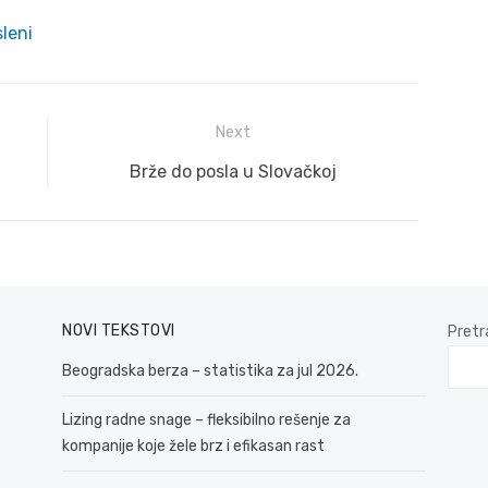
leni
Next
Next
Brže do posla u Slovačkoj
post:
NOVI TEKSTOVI
Pretr
Beogradska berza – statistika za jul 2026.
Lizing radne snage – fleksibilno rešenje za
kompanije koje žele brz i efikasan rast