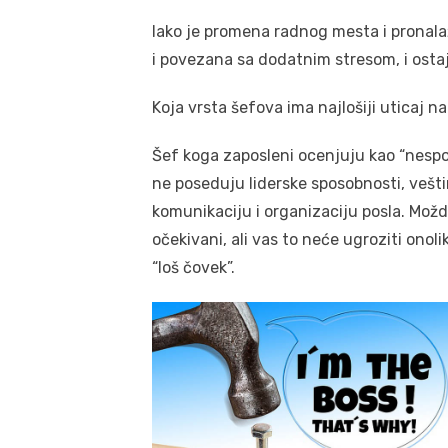
Iako je promena radnog mesta i prona
i povezana sa dodatnim stresom, i osta
Koja vrsta šefova ima najlošiji uticaj n
Šef koga zaposleni ocenjuju kao “nespo
ne poseduju liderske sposobnosti, vešti
komunikaciju i organizaciju posla. Možd
očekivani, ali vas to neće ugroziti onol
“loš čovek”.