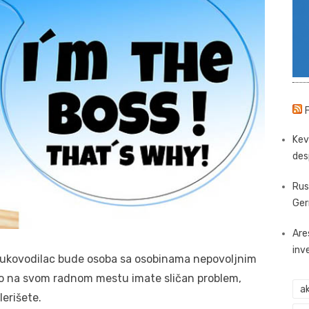
Kev
des
Rus
Ger
Are
inv
rukovodilac bude osoba sa osobinama nepovoljnim
oliko na svom radnom mestu imate sličan problem,
ak
lerišete.