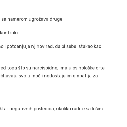
no i sa namerom ugrožava druge.
 kontrolu.
o i potcenjuje njihov rad, da bi sebe istakao kao
ed toga što su narcisoidne, imaju psihološke crte
ebljavaju svoju moć i nedostaje im empatija za
ktar negativnih posledica, ukoliko radite sa lošim