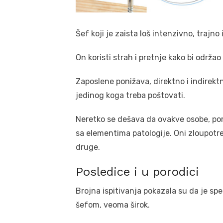
Šef koji je zaista loš intenzivno, traj
On koristi strah i pretnje kako bi održao
Zaposlene ponižava, direktno i indirektn
jedinog koga treba poštovati.
Neretko se dešava da ovakve osobe, por
sa elementima patologije. Oni zloupotr
druge.
Posledice i u porodici
Brojna ispitivanja pokazala su da je spe
šefom, veoma širok.