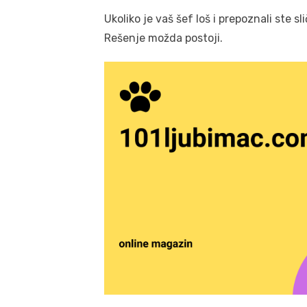
Ukoliko je vaš šef loš i prepoznali ste 
Rešenje možda postoji.