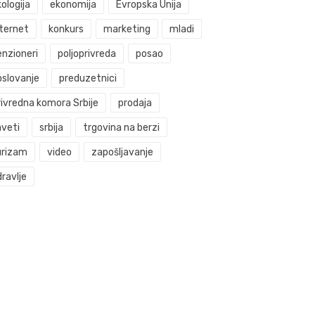
ologija
ekonomija
Evropska Unija
nternet
konkurs
marketing
mladi
enzioneri
poljoprivreda
posao
oslovanje
preduzetnici
rivredna komora Srbije
prodaja
aveti
srbija
trgovina na berzi
urizam
video
zapošljavanje
ravlje