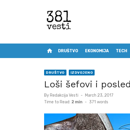
Skip
to
content
home
DRUŠTVO
EKONOMIJA
TECH
DRUŠTVO
IZDVOJENO
Loši šefovi i posle
Posted
By
Redakcija Vesti
March 23, 2017
on
Time to Read:
2 min
-
371
words