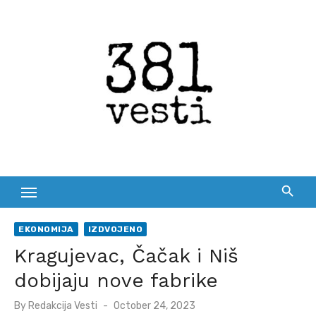
Skip
to
content
EKONOMIJA
IZDVOJENO
Kragujevac, Čačak i Niš
dobijaju nove fabrike
Posted
By
Redakcija Vesti
October 24, 2023