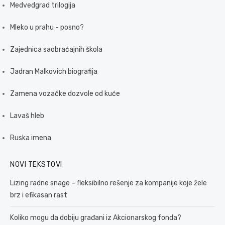
Medvedgrad trilogija
Mleko u prahu - posno?
Zajednica saobraćajnih škola
Jadran Malkovich biografija
Zamena vozačke dozvole od kuće
Lavaš hleb
Ruska imena
NOVI TEKSTOVI
Lizing radne snage – fleksibilno rešenje za kompanije koje žele
brz i efikasan rast
Koliko mogu da dobiju građani iz Akcionarskog fonda?