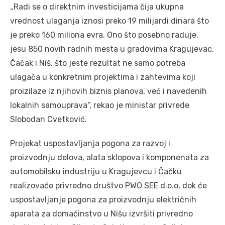
„Radi se o direktnim investicijama čija ukupna
vrednost ulaganja iznosi preko 19 milijardi dinara što
je preko 160 miliona evra. Ono što posebno raduje,
jesu 850 novih radnih mesta u gradovima Kragujevac,
Čačak i Niš, što jeste rezultat ne samo potreba
ulagača u konkretnim projektima i zahtevima koji
proizilaze iz njihovih biznis planova, već i navedenih
lokalnih samouprava“, rekao je ministar privrede
Slobodan Cvetković.
Projekat uspostavljanja pogona za razvoj i
proizvodnju delova, alata sklopova i komponenata za
automobilsku industriju u Kragujevcu i Čačku
realizovaće privredno društvo PWO SEE d.o.o, dok će
uspostavljanje pogona za proizvodnju električnih
aparata za domaćinstvo u Nišu izvršiti privredno