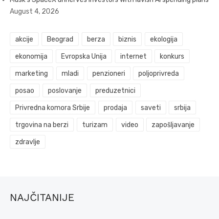
August 4, 2026
akcije
Beograd
berza
biznis
ekologija
ekonomija
Evropska Unija
internet
konkurs
marketing
mladi
penzioneri
poljoprivreda
posao
poslovanje
preduzetnici
Privredna komora Srbije
prodaja
saveti
srbija
trgovina na berzi
turizam
video
zapošljavanje
zdravlje
NAJČITANIJE