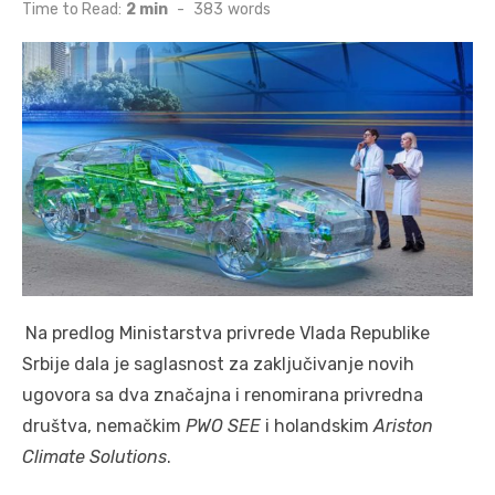
on
Time to Read:
2 min
-
383
words
Na predlog Ministarstva privrede Vlada Republike
Srbije dala je saglasnost za zaključivanje novih
ugovora sa dva značajna i renomirana privredna
društva, nemačkim
PWO SEE
i holandskim
Ariston
Climate Solutions
.