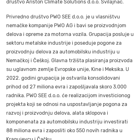
društvo Ariston Climate Solutions d.o.o. Svilajnac.
Privredno društvo PWO SEE d.o.o. je u vlasništvu
nemačke kompanije PWO AG i bavi se proizvodnjom
delova i opreme za motorna vozila. Grupacija posluje u
sektoru metalske industrije i poseduje pogone za
proizvodnju delova za automobilsku industriju u
Nemačkoj i Češkoj. Glavna tržišta plasiranja proizvoda
su uglavnom zemlje Evropske unije, Kine i Meksika. U
2022. godini grupacija je ostvarila konsolidovani
prihod od 27 miliona evra i zapošljavala skoro 3.000
radnika. PWO SEE d.o.o. će realizacijom investicionog
projekta koji se odnosi na uspostavljanje pogona za
razvoj i proizvodnju delova, alata sklopova i
komponenata za automobilsku industriju investirati
88 miliona evra i zaposliti oko 550 novih radnika u
Kragujevcu i Čačku.