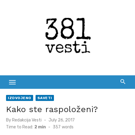
Skip
to
content
IZDVOJENO
SAVETI
Kako ste raspoloženi?
Posted
By
Redakcija Vesti
July 26, 2017
on
Time to Read:
2 min
-
357
words