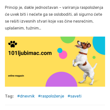
Princip je, dakle jednostavan – variranja raspoloženja
će uvek biti i nećete ga se osloboditi, ali sigurno ćete
se rešiti izvesnih stvari koje vas čine nesrećnim,
uplašenim, tužnim…
Tag:
dnevnik
raspoloženje
saveti