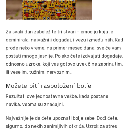
Za svaki dan zabeležite tri stvari – emociju koja je
dominirala, najvažniji događaj, i vezu između njih. Kad
prođe neko vreme, na primer mesec dana, sve će vam
postati mnogo jasnije. Polako ćete izdvajati događaje,
odnosno uzroke, koji vas gotovo uvek čine zabrinutim,
ili veselim, tužnim, nervoznim…
Možete biti raspoloženi bolje
Rezultati ove jednostavne vežbe, kada postane
navika, veoma su značajni.
Najvažnije je da ćete upoznati bolje sebe. Doći ćete,
sigurno, do nekih zanimljivih otkrića. Uzrok za stres