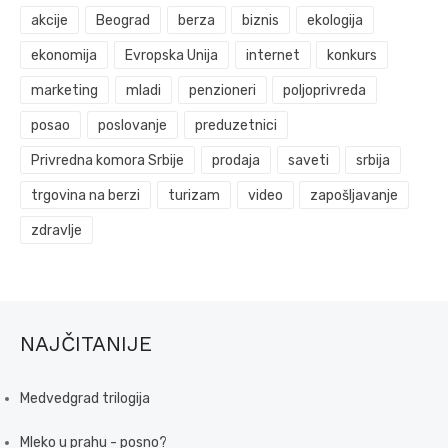
akcije
Beograd
berza
biznis
ekologija
ekonomija
Evropska Unija
internet
konkurs
marketing
mladi
penzioneri
poljoprivreda
posao
poslovanje
preduzetnici
Privredna komora Srbije
prodaja
saveti
srbija
trgovina na berzi
turizam
video
zapošljavanje
zdravlje
NAJČITANIJE
Medvedgrad trilogija
Mleko u prahu - posno?