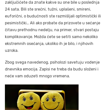
zaključićete da znate kakve su one bile u poslednja
24 sata. Bili ste srećni, tužni, uplašeni, smireni,
euforični, o budućnosti ste razmišljali optimistički ili
pesimistički… Ali ako probate da prizovete u sećanje
čitavu prethodnu nedelju, na primer, stvari postaju
komplikovanije. Možda ćete se setiti samo nekoliko
ekstremnih osećanja, ukoliko ih je bilo, i njihovih
uzroka.
Zbog svega navedenog, psiholozi savetuju vođenje
dnevnika emocija. Zapisi ne treba da budu složeni i
neće vam oduzeti mnogo vremena.