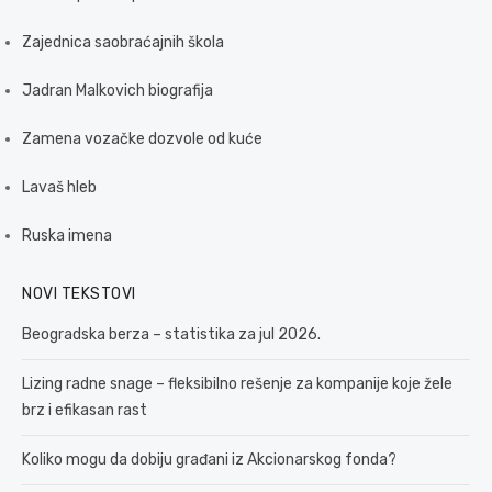
Zajednica saobraćajnih škola
Jadran Malkovich biografija
Zamena vozačke dozvole od kuće
Lavaš hleb
Ruska imena
NOVI TEKSTOVI
Beogradska berza – statistika za jul 2026.
Lizing radne snage – fleksibilno rešenje za kompanije koje žele
brz i efikasan rast
Koliko mogu da dobiju građani iz Akcionarskog fonda?