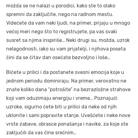
možda se ne nalazi u porodici, kako ste to olako
spremni da zaključite, nego na radnom mestu.
Videćete da vam neki ljudi, na primer, prijaju u mnogo
većoj meri nego što to registrujete, pa vas svaki
susret sa njima inspiriše… Neki drugi su, možda, uzrok
nelagodnosti, iako su vam prijatelji, i njihova poseta
čini da se čitav dan osećate bezvoljno i loše…
Bićete u prilici i da postanete svesni emocija koje u
jednom periodu dominiraju. Na primer, verovatno ne
znate koliko dana “potrošite” na bezrazložne strahove
koji vam oduzimaju energiju i vreme… Poznajući
uzroke, sigurno ćete biti u prilici da neke od njih
uklonite i sami popravite stanje. Uvešćete i neke nove
vrste zabave, obrasce ponašanja i navike, za koje ste
zaključili da vas čine srećnim…