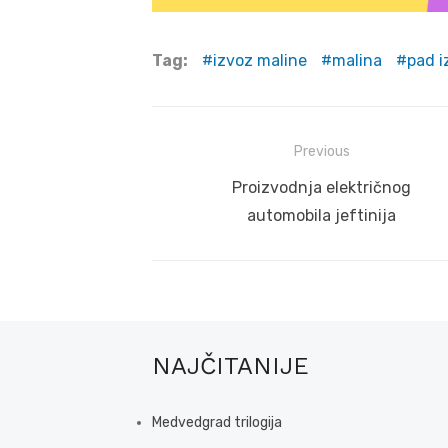
Tag:
izvoz maline
malina
pad i
Post
Previous
navigation
Previous
Proizvodnja električnog
post:
automobila jeftinija
NAJČITANIJE
Medvedgrad trilogija