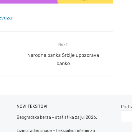
zvoza
Next
Next
Narodna banka Srbije upozorava
post:
banke
NOVI TEKSTOVI
Pretr
Beogradska berza – statistika za jul 2026.
Lizing radne snage – fleksibilno rešenje za