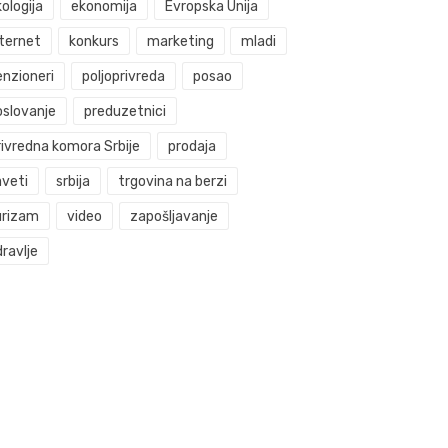
ologija
ekonomija
Evropska Unija
nternet
konkurs
marketing
mladi
enzioneri
poljoprivreda
posao
oslovanje
preduzetnici
rivredna komora Srbije
prodaja
aveti
srbija
trgovina na berzi
urizam
video
zapošljavanje
ravlje