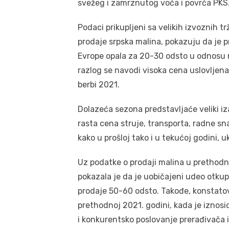
svežeg i zamrznutog voća i povrća PKS
Podaci prikupljeni sa velikih izvoznih 
prodaje srpska malina, pokazuju da je 
Evrope opala za 20-30 odsto u odnosu na 
razlog se navodi visoka cena uslovlj
berbi 2021.
Dolazeća sezona predstavljaće veliki i
rasta cena struje, transporta, radne sna
kako u prošloj tako i u tekućoj godini, u
Uz podatke o prodaji malina u prethodno
pokazala je da je uobičajeni udeo otku
prodaje 50-60 odsto. Takođe, konstato
prethodnoj 2021. godini, kada je iznosio
i konkurentsko poslovanje prerađivača i