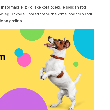
informacije iz Poljske koja očekuje solidan rod
šnjeg. Takođe, i pored trenutne krize, podaci o rodu
lidna godina.