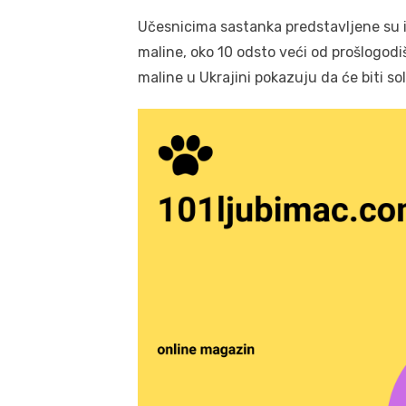
Učesnicima sastanka predstavljene su i 
maline, oko 10 odsto veći od prošlogodi
maline u Ukrajini pokazuju da će biti so