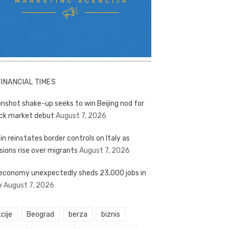
FINANCIAL TIMES
nshot shake-up seeks to win Beijing nod for
ck market debut
August 7, 2026
in reinstates border controls on Italy as
sions rise over migrants
August 7, 2026
economy unexpectedly sheds 23,000 jobs in
y
August 7, 2026
cije
Beograd
berza
biznis