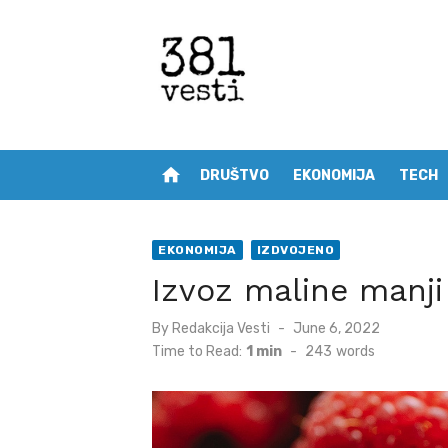
Skip
to
content
home
DRUŠTVO
EKONOMIJA
TECH
EKONOMIJA
IZDVOJENO
Izvoz maline manji
Posted
By
Redakcija Vesti
June 6, 2022
on
Time to Read:
1 min
-
243
words