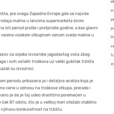
.
ek
i
tržišta, pre svega Zapadne Evrope gde se najviše
p
prodaja maline u lancima supermarketa širom
isti period prošle i pretprošle godine, a kao glavni
p
ena veoma visokom otkupnom cenom sveže maline u
P
s
zazov za srpske izvoznike jagodastog voća zbog
t
ge i svih ostalih troškova uz veliki gubitak tržišta
zd
kazali su izvoznici.
m periodu prikazana je i detaljna analiza koja je
pne cene u odnosu na troškove otkupa, prerade i
vano je da je taj udeo drastično poremećen u
 čak 87 odsto, što je u velikoj meri otežalo stabilno
 njihovu konkuretnost na tržištu.