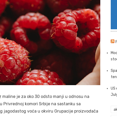
Moo
sto
Spa
ten
US 
Jul
z maline je za oko 30 odsto manji u odnosu na
u Privrednoj komori Srbije na sastanku sa
ak
g jagodastog voća u okviru Grupacije proizvođača