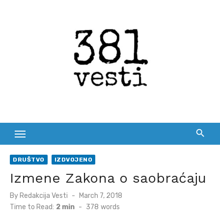
Skip
to
content
DRUŠTVO
IZDVOJENO
Izmene Zakona o saobraćaju
Posted
By
Redakcija Vesti
March 7, 2018
on
Time to Read:
2 min
-
378
words