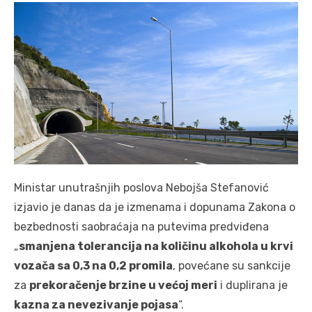
Ministar unutrašnjih poslova Nebojša Stefanović
izjavio je danas da je izmenama i dopunama Zakona o
bezbednosti saobraćaja na putevima predviđena
„
smanjena tolerancija na količinu alkohola u krvi
vozača sa 0,3 na 0,2 promila
, povećane su sankcije
za
prekoračenje brzine u većoj meri
i duplirana je
kazna za nevezivanje pojasa
“.