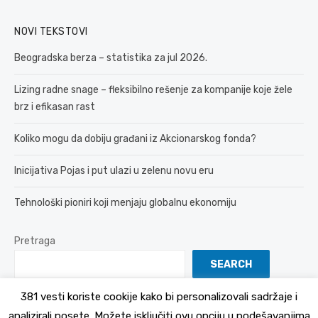
NOVI TEKSTOVI
Beogradska berza – statistika za jul 2026.
Lizing radne snage – fleksibilno rešenje za kompanije koje žele
brz i efikasan rast
Koliko mogu da dobiju građani iz Akcionarskog fonda?
Inicijativa Pojas i put ulazi u zelenu novu eru
Tehnološki pioniri koji menjaju globalnu ekonomiju
Pretraga
SEARCH
381 vesti koriste cookije kako bi personalizovali sadržaje i
analizirali posete. Možete isključiti ovu opciju u podešavanjima