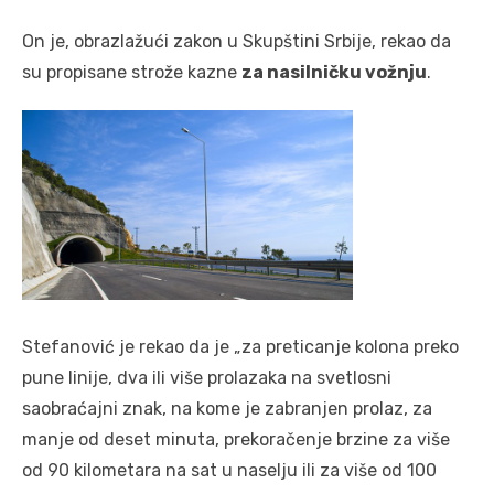
On je, obrazlažući zakon u Skupštini Srbije, rekao da
su propisane strože kazne
za nasilničku vožnju
.
Stefanović je rekao da je „za preticanje kolona preko
pune linije, dva ili više prolazaka na svetlosni
saobraćajni znak, na kome je zabranjen prolaz, za
manje od deset minuta, prekoračenje brzine za više
od 90 kilometara na sat u naselju ili za više od 100