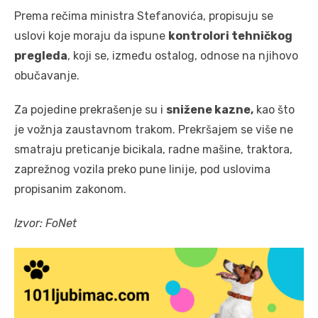
Prema rečima ministra Stefanovića, propisuju se
uslovi koje moraju da ispune
kontrolori tehničkog
pregleda
, koji se, između ostalog, odnose na njihovo
obučavanje.
Za pojedine prekrašenje su i
snižene kazne,
kao što
je vožnja zaustavnom trakom. Prekršajem se više ne
smatraju preticanje bicikala, radne mašine, traktora,
zaprežnog vozila preko pune linije, pod uslovima
propisanim zakonom.
Izvor: FoNet