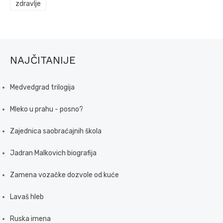
zdravlje
NAJČITANIJE
Medvedgrad trilogija
Mleko u prahu - posno?
Zajednica saobraćajnih škola
Jadran Malkovich biografija
Zamena vozačke dozvole od kuće
Lavaš hleb
Ruska imena