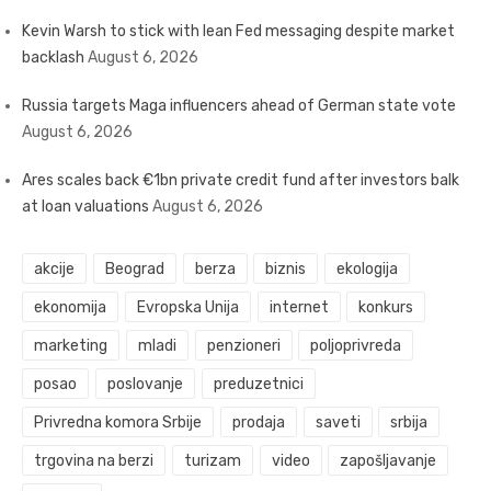
Kevin Warsh to stick with lean Fed messaging despite market
backlash
August 6, 2026
Russia targets Maga influencers ahead of German state vote
August 6, 2026
Ares scales back €1bn private credit fund after investors balk
at loan valuations
August 6, 2026
akcije
Beograd
berza
biznis
ekologija
ekonomija
Evropska Unija
internet
konkurs
marketing
mladi
penzioneri
poljoprivreda
posao
poslovanje
preduzetnici
Privredna komora Srbije
prodaja
saveti
srbija
trgovina na berzi
turizam
video
zapošljavanje