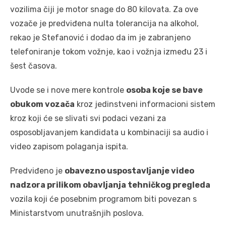
vozilima čiji je motor snage do 80 kilovata. Za ove
vozače je predviđena nulta tolerancija na alkohol,
rekao je Stefanović i dodao da im je zabranjeno
telefoniranje tokom vožnje, kao i vožnja između 23 i
šest časova.
Uvode se i nove mere kontrole
osoba koje se bave
obukom vozača
kroz jedinstveni informacioni sistem
kroz koji će se slivati svi podaci vezani za
osposobljavanjem kandidata u kombinaciji sa audio i
video zapisom polaganja ispita.
Predviđeno je
obavezno uspostavljanje video
nadzora prilikom obavljanja tehničkog pregleda
vozila koji će posebnim programom biti povezan s
Ministarstvom unutrašnjih poslova.