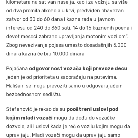
kilometara na sat van naselja, kao i za vožnju sa više
od dva promila alkohola u krvi, predviđen obavezan
zatvor od 30 do 60 dana i kazna rada u javnom
interesu od 240 do 360 sati, 14 do 16 kaznenih poena i
devet meseci zabrane upravljanja motonim vozilom“.
Zbog nevezivanja pojasa umesto dosadašnjih 5.000
dinara kazna će biti 10.000 dinara.
Pojačana
odgovornost vozača koji prevoze decu
jedan je od prioriteta u saobraćaju na putevima.
Mališani se mogu prevoziti samo u odgovarajućem
bezbednosnom sedištu.
Stefanović je rekao da su
pooštreni uslovi pod
kojim mladi vozači
mogu da dođu do vozačke
dozvole, ali i uslovi kada je reč o vozilu kojim mogu da
upravljaju. Mladi vozači mogu da upravljaju samo