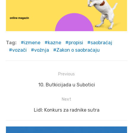
Tag:
izmene
kazne
propisi
saobraćaj
vozači
vožnja
Zakon o saobraćaju
Post
Previous
navigation
Previous
10. Butkicijada u Subotici
post:
Next
Next
Lidl: Konkurs za radnike sutra
post: