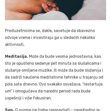
Preduzetnicima se, dakle, savetuje da obavezno
odvoje vreme i investiraju ga u sledećih nekoliko
aktivnosti.
Meditacija.
Može da bude veoma jednostavna, kao
što je opušteno sedenje pet minuta sa slušalicama i
slušanje omiljene muzike. Ili može da bude složenija i
da sadrži naučene meditativne tehnike u trajanju od
pola sata dnevno. Ovo svakako osvežava, “restartuje
um” i omogućava da naredni period rada bude
uspešniji i više fokusiran.
San.
O ovome ne treba raspravljati – neophodno je