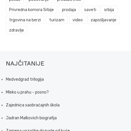
Privredna komora Srbije
prodaja
saveti
srbija
trgovina na berzi
turizam
video
zapošljavanje
zdravlje
NAJČITANIJE
Medvedgrad trilogija
Mleko u prahu - posno?
Zajednica saobraćajnih škola
Jadran Malkovich biografija
Zamena vozačke dozvole od kuće