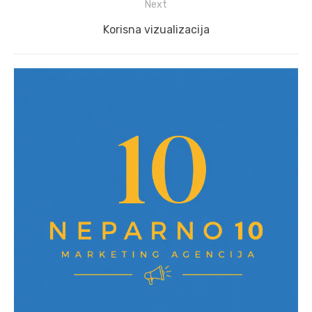
Next
Next
Korisna vizualizacija
post: