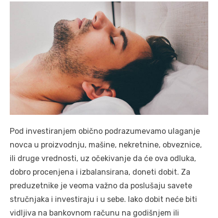
Pod investiranjem obično podrazumevamo ulaganje
novca u proizvodnju, mašine, nekretnine, obveznice,
ili druge vrednosti, uz očekivanje da će ova odluka,
dobro procenjena i izbalansirana, doneti dobit. Za
preduzetnike je veoma važno da poslušaju savete
stručnjaka i investiraju i u sebe. Iako dobit neće biti
vidljiva na bankovnom računu na godišnjem ili