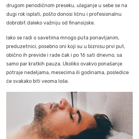
drugom periodičnom preseku, ulaganje u sebe se na
dugi rok isplati, pošto donosi ličnu i profesionalnu
dobrobit daleko važniju od finansijske.
Iako se radi o savetima mnogo puta ponavljanim,
preduzetnici, posebno oni koji su u biznisu prvi put,
obično ih previde i rade čak i po 16 sati dnevno, sa
samo par kratkih pauza. Ukoliko ovakvo ponašanje
potraje nedeljama, mesecima ili godinama, posledice
će svakako biti veoma loše.