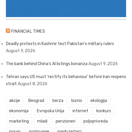
FINANCIAL TIMES
Deadly protests in Kashmir test Pakistan’s military rulers
August 9, 2026
The bank behind China’s AI listings bonanza
August 9, 2026
Tehran says US must ‘rectify its behaviour’ before Iran reopens
strait
August 8, 2026
akcije
Beograd
berza
biznis
ekologija
ekonomija
Evropska Unija
internet
konkurs
marketing
mladi
penzioneri
poljoprivreda
posao
poslovanje
preduzetnici