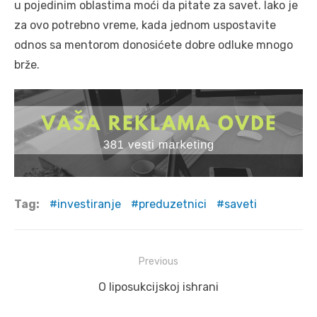
u pojedinim oblastima moći da pitate za savet. Iako je
za ovo potrebno vreme, kada jednom uspostavite
odnos sa mentorom donosićete dobre odluke mnogo
brže.
Tag:
investiranje
preduzetnici
saveti
Post
Previous
navigation
Previous
O liposukcijskoj ishrani
post: