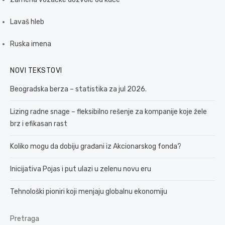
Lavaš hleb
Ruska imena
NOVI TEKSTOVI
Beogradska berza – statistika za jul 2026.
Lizing radne snage – fleksibilno rešenje za kompanije koje žele
brz i efikasan rast
Koliko mogu da dobiju građani iz Akcionarskog fonda?
Inicijativa Pojas i put ulazi u zelenu novu eru
Tehnološki pioniri koji menjaju globalnu ekonomiju
Pretraga