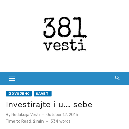
Skip
to
content
IZDVOJENO
SAVETI
Investirajte i u… sebe
Posted
By
Redakcija Vesti
October 12, 2015
on
Time to Read:
2 min
-
334
words