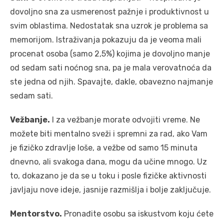
dovoljno sna za usmerenost pažnje i produktivnost u
svim oblastima. Nedostatak sna uzrok je problema sa
memorijom. Istraživanja pokazuju da je veoma mali
procenat osoba (samo 2,5%) kojima je dovoljno manje
od sedam sati noćnog sna, pa je mala verovatnoća da
ste jedna od njih. Spavajte, dakle, obavezno najmanje
sedam sati.
Vežbanje.
I za vežbanje morate odvojiti vreme. Ne
možete biti mentalno sveži i spremni za rad, ako Vam
je fizičko zdravlje loše, a vežbe od samo 15 minuta
dnevno, ali svakoga dana, mogu da učine mnogo. Uz
to, dokazano je da se u toku i posle fizičke aktivnosti
javljaju nove ideje, jasnije razmišlja i bolje zaključuje.
Mentorstvo.
Pronađite osobu sa iskustvom koju ćete