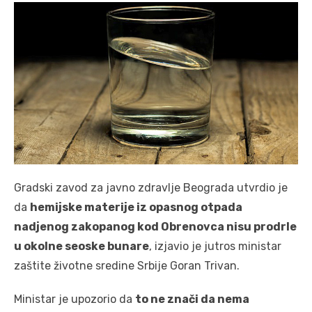
Gradski zavod za javno zdravlje Beograda utvrdio je
da
hemijske materije iz opasnog otpada
nadjenog zakopanog kod Obrenovca nisu prodrle
u okolne seoske bunare
, izjavio je jutros ministar
zaštite životne sredine Srbije Goran Trivan.
Ministar je upozorio da
to ne znači da nema