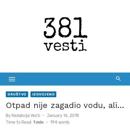
Skip
to
content
DRUŠTVO
IZDVOJENO
Otpad nije zagadio vodu, ali…
Posted
By
Redakcija Vesti
January 16, 2018
on
Time to Read:
1 min
-
194
words