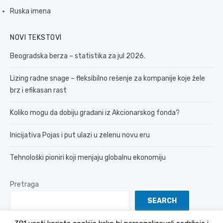
Ruska imena
NOVI TEKSTOVI
Beogradska berza – statistika za jul 2026.
Lizing radne snage – fleksibilno rešenje za kompanije koje žele
brz i efikasan rast
Koliko mogu da dobiju građani iz Akcionarskog fonda?
Inicijativa Pojas i put ulazi u zelenu novu eru
Tehnološki pioniri koji menjaju globalnu ekonomiju
Pretraga
SEARCH