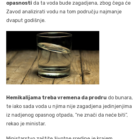
opasnosti
da ta voda bude zagadjena, zbog čega će
Zavod analizirati vodu na tom području najmanje
dvaput godišnje.
Hemikalijama treba vremena da prodru
do bunara,
te iako sada voda u njima nije zagadjena jedinjenjima
iz nadjenog opasnog otpada, “ne znači da neće biti”,
rekao je ministar.
Ministarstvo zaštite životne sredine je krajem