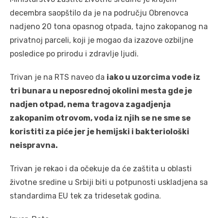
decembra saopštilo da je na području Obrenovca
nadjeno 20 tona opasnog otpada, tajno zakopanog na
privatnoj parceli, koji je mogao da izazove ozbiljne
posledice po prirodu i zdravlje ljudi.
Trivan je na RTS naveo da
iako u uzorcima vode iz
tri bunara u neposrednoj okolini mesta gde je
nadjen otpad, nema tragova zagadjenja
zakopanim otrovom, voda iz njih se ne sme se
koristiti za piće jer je hemijski i bakteriološki
neispravna.
Trivan je rekao i da očekuje da će zaštita u oblasti
životne sredine u Srbiji biti u potpunosti uskladjena sa
standardima EU tek za tridesetak godina.