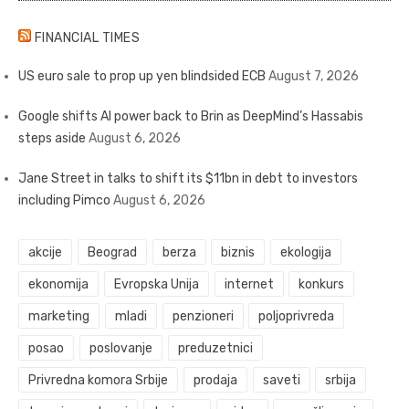
FINANCIAL TIMES
US euro sale to prop up yen blindsided ECB
August 7, 2026
Google shifts AI power back to Brin as DeepMind’s Hassabis
steps aside
August 6, 2026
Jane Street in talks to shift its $11bn in debt to investors
including Pimco
August 6, 2026
akcije
Beograd
berza
biznis
ekologija
ekonomija
Evropska Unija
internet
konkurs
marketing
mladi
penzioneri
poljoprivreda
posao
poslovanje
preduzetnici
Privredna komora Srbije
prodaja
saveti
srbija