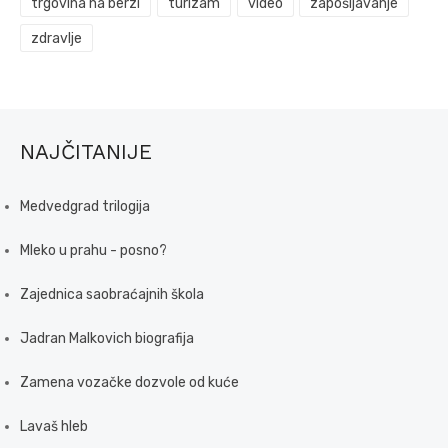
trgovina na berzi
turizam
video
zapošljavanje
zdravlje
NAJČITANIJE
Medvedgrad trilogija
Mleko u prahu - posno?
Zajednica saobraćajnih škola
Jadran Malkovich biografija
Zamena vozačke dozvole od kuće
Lavaš hleb