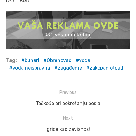
Izvor: Beta
Tag:
bunari
Obrenovac
voda
voda neispravna
zagađenje
zakopan otpad
Post
Previous
navigation
Previous
Teškoće pri pokretanju posla
post:
Next
Next
Igrice kao zavisnost