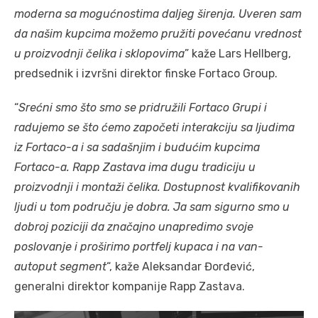
moderna sa mogućnostima daljeg širenja. Uveren sam
da našim kupcima možemo pružiti povećanu vrednost
u proizvodnji čelika i sklopovima
” kaže Lars Hellberg,
predsednik i izvršni direktor finske Fortaco Group.
“
Srećni smo što smo se pridružili Fortaco Grupi i
radujemo se što ćemo započeti interakciju sa ljudima
iz Fortaco-a i sa sadašnjim i budućim kupcima
Fortaco-a. Rapp Zastava ima dugu tradiciju u
proizvodnji i montaži čelika. Dostupnost kvalifikovanih
ljudi u tom području je dobra. Ja sam sigurno smo u
dobroj poziciji da značajno unapredimo svoje
poslovanje i proširimo portfelj kupaca i na van-
autoput segment
“, kaže Aleksandar Đorđević,
generalni direktor kompanije Rapp Zastava.