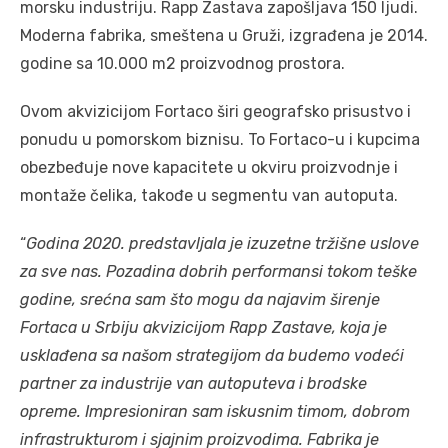
morsku industriju. Rapp Zastava zapošljava 150 ljudi.
Moderna fabrika, smeštena u Gruži, izgrađena je 2014.
godine sa 10.000 m2 proizvodnog prostora.
Ovom akvizicijom Fortaco širi geografsko prisustvo i
ponudu u pomorskom biznisu. To Fortaco-u i kupcima
obezbeđuje nove kapacitete u okviru proizvodnje i
montaže čelika, takođe u segmentu van autoputa.
“
Godina 2020. predstavljala je izuzetne tržišne uslove
za sve nas. Pozadina dobrih performansi tokom teške
godine, srećna sam što mogu da najavim širenje
Fortaca u Srbiju akvizicijom Rapp Zastave, koja je
usklađena sa našom strategijom da budemo vodeći
partner za industrije van autoputeva i brodske
opreme. Impresioniran sam iskusnim timom, dobrom
infrastrukturom i sjajnim proizvodima. Fabrika je