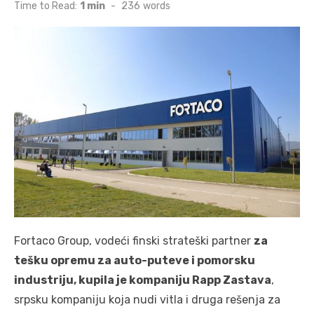
on
Time to Read:
1 min
-
236
words
Fortaco Group, vodeći finski strateški partner
za
tešku opremu za auto-puteve i pomorsku
industriju, kupila je kompaniju Rapp Zastava
,
srpsku kompaniju koja nudi vitla i druga rešenja za