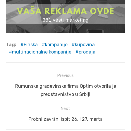
Tag:
Finska
kompanije
kupovina
multinacionalne kompanije
prodaja
Post
Previous
navigation
Previous
Rumunska građevinska firma Optim otvorila je
post:
predstavništvo u Srbiji
Next
Next
Probni završni ispit 26. i 27. marta
post: