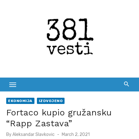
Skip
to
content
EKONOMIJA
IZDVOJENO
Fortaco kupio gružansku
“Rapp Zastava”
Posted
By
Aleksandar Slavkovic
March 2, 2021