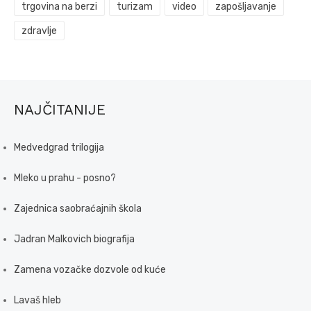
trgovina na berzi
turizam
video
zapošljavanje
zdravlje
NAJČITANIJE
Medvedgrad trilogija
Mleko u prahu - posno?
Zajednica saobraćajnih škola
Jadran Malkovich biografija
Zamena vozačke dozvole od kuće
Lavaš hleb