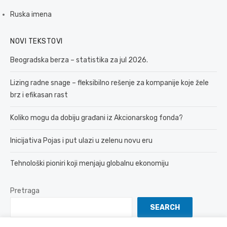
Ruska imena
NOVI TEKSTOVI
Beogradska berza – statistika za jul 2026.
Lizing radne snage – fleksibilno rešenje za kompanije koje žele
brz i efikasan rast
Koliko mogu da dobiju građani iz Akcionarskog fonda?
Inicijativa Pojas i put ulazi u zelenu novu eru
Tehnološki pioniri koji menjaju globalnu ekonomiju
Pretraga
SEARCH