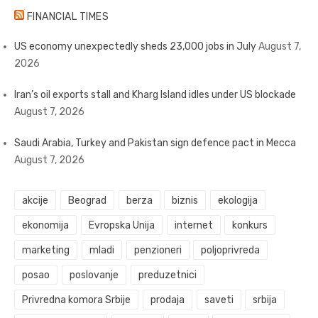
FINANCIAL TIMES
US economy unexpectedly sheds 23,000 jobs in July
August 7,
2026
Iran’s oil exports stall and Kharg Island idles under US blockade
August 7, 2026
Saudi Arabia, Turkey and Pakistan sign defence pact in Mecca
August 7, 2026
akcije
Beograd
berza
biznis
ekologija
ekonomija
Evropska Unija
internet
konkurs
marketing
mladi
penzioneri
poljoprivreda
posao
poslovanje
preduzetnici
Privredna komora Srbije
prodaja
saveti
srbija