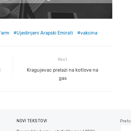
farm
Ujedinjeni Arapski Emirati
vakcina
Next
Next
i
Kragujevac prelazi na kotlove na
post:
gas
NOVI TEKSTOVI
Pretr