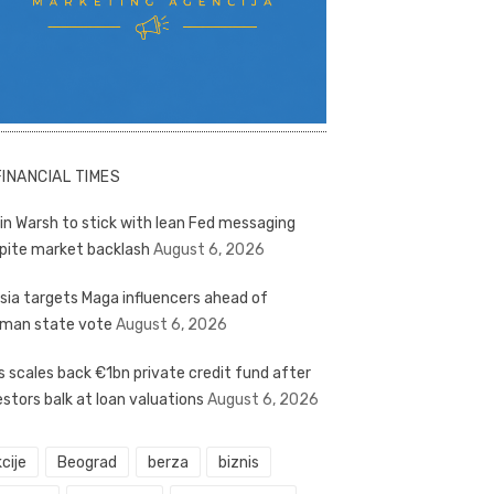
FINANCIAL TIMES
in Warsh to stick with lean Fed messaging
pite market backlash
August 6, 2026
sia targets Maga influencers ahead of
man state vote
August 6, 2026
s scales back €1bn private credit fund after
estors balk at loan valuations
August 6, 2026
cije
Beograd
berza
biznis