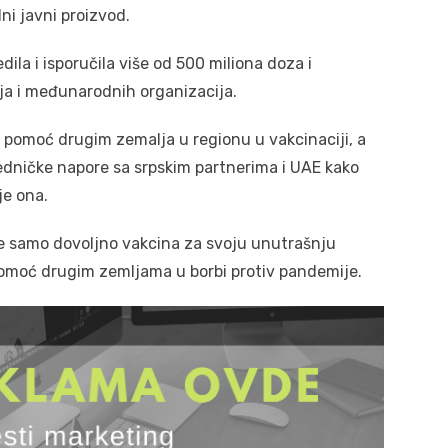
ni javni proizvod.
dila i isporučila više od 500 miliona doza i
ja i međunarodnih organizacija.
 pomoć drugim zemalja u regionu u vakcinaciji, a
edničke napore sa srpskim partnerima i UAE kako
je ona.
ne samo dovoljno vakcina za svoju unutrašnju
pomoć drugim zemljama u borbi protiv pandemije.