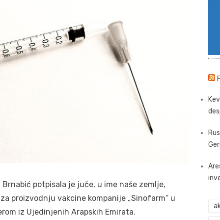
Kev
des
Rus
Ger
Are
inv
Brnabić potpisala je juče, u ime naše zemlje,
za proizvodnju vakcine kompanije „Sinofarm“ u
ak
erom iz Ujedinjenih Arapskih Emirata.