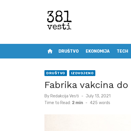
Skip
to
content
home
DRUŠTVO
EKONOMIJA
TECH
DRUŠTVO
IZDVOJENO
Fabrika vakcina do
Posted
By
Redakcija Vesti
July 13, 2021
on
Time to Read:
2 min
-
425
words