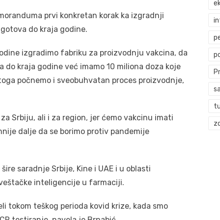
ek
Memoranduma prvi konkretan korak ka izgradnji
i
e gotova do kraja godine.
p
odine izgradimo fabriku za proizvodnju vakcina, da
p
da do kraja godine već imamo 10 miliona doza koje
P
n toga počnemo i sveobuhvatan proces proizvodnje,
s
t
 Srbiju, ali i za region, jer ćemo vakcinu imati
zd
mnije dalje da se borimo protiv pandemije
šire saradnje Srbije, Kine i UAE i u oblasti
veštačke inteligencije u farmaciji.
li tokom teškog perioda kovid krize, kada smo
PCR testiranje, navela je Brnabić.