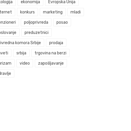
ologija
ekonomija
Evropska Unija
nternet
konkurs
marketing
mladi
enzioneri
poljoprivreda
posao
oslovanje
preduzetnici
rivredna komora Srbije
prodaja
aveti
srbija
trgovina na berzi
urizam
video
zapošljavanje
ravlje