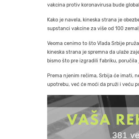
vakcina protiv koronavirusa bude global
Kako je navela, kineska strana je obezbe
supstanci vakcine za više od 100 zemal
Veoma cenimo to što Vlada Srbije pruža
kineska strana je spremna da ulaže zaj
bismo što pre izgradili fabriku, poručila 
Prema njenim rečima, Srbija će imati, 
upotrebu, već će moći da pruži i veću 