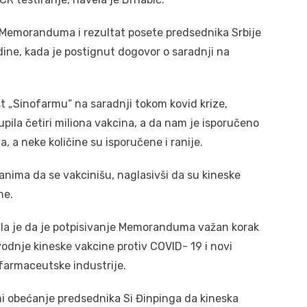
e Memoranduma i rezultat posete predsednika Srbije
ine, kada je postignut dogovor o saradnji na
t „Sinofarmu“ na saradnji tokom kovid krize,
upila četiri miliona vakcina, a da nam je isporučeno
, a neke količine su isporučene i ranije.
anima da se vakcinišu, naglasivši da su kineske
ne.
ila je da je potpisivanje Memoranduma važan korak
odnje kineske vakcine protiv COVID- 19 i novi
 farmaceutske industrije.
uni obećanje predsednika Si Đinpinga da kineska