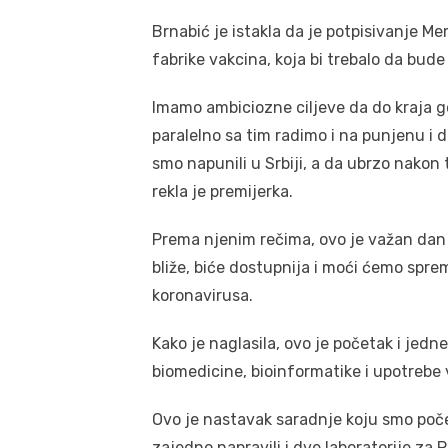
Brnabić je istakla da je potpisivanje 
fabrike vakcina, koja bi trebalo da bud
Imamo ambiciozne ciljeve da do kraja g
paralelno sa tim radimo i na punjenu i 
smo napunili u Srbiji, a da ubrzo nako
rekla je premijerka.
Prema njenim rečima, ovo je važan dan za
bliže, biće dostupnija i moći ćemo spre
koronavirusa.
Kako je naglasila, ovo je početak i jedne 
biomedicine, bioinformatike i upotrebe 
Ovo je nastavak saradnje koju smo poče
zajedno napravili i dve laboratorije za 