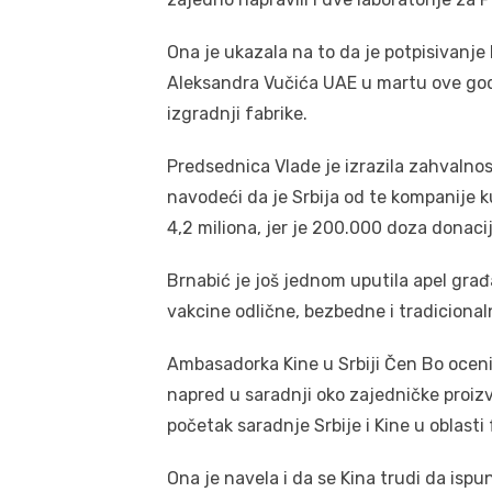
Ona je ukazala na to da je potpisivanj
Aleksandra Vučića UAE u martu ove god
izgradnji fabrike.
Predsednica Vlade je izrazila zahvalnos
navodeći da je Srbija od te kompanije k
4,2 miliona, jer je 200.000 doza donacija
Brnabić je još jednom uputila apel građ
vakcine odlične, bezbedne i tradicional
Ambasadorka Kine u Srbiji Čen Bo ocen
napred u saradnji oko zajedničke proizv
početak saradnje Srbije i Kine u oblasti
Ona je navela i da se Kina trudi da isp