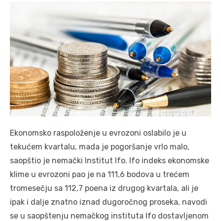
Ekonomsko raspoloženje u evrozoni oslabilo je u
tekućem kvartalu, mada je pogoršanje vrlo malo,
saopštio je nemački Institut Ifo. Ifo indeks ekonomske
klime u evrozoni pao je na 111,6 bodova u trećem
tromesečju sa 112,7 poena iz drugog kvartala, ali je
ipak i dalje znatno iznad dugoročnog proseka, navodi
se u saopštenju nemačkog instituta Ifo dostavljenom