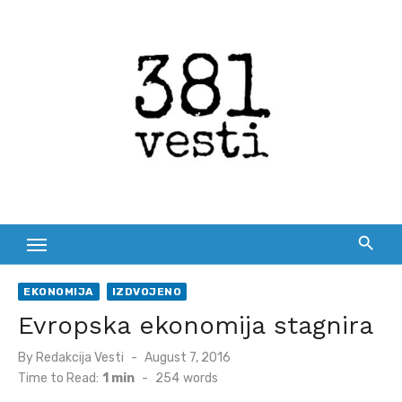
Skip
to
content
EKONOMIJA
IZDVOJENO
Evropska ekonomija stagnira
Posted
By
Redakcija Vesti
August 7, 2016
on
Time to Read:
1 min
-
254
words