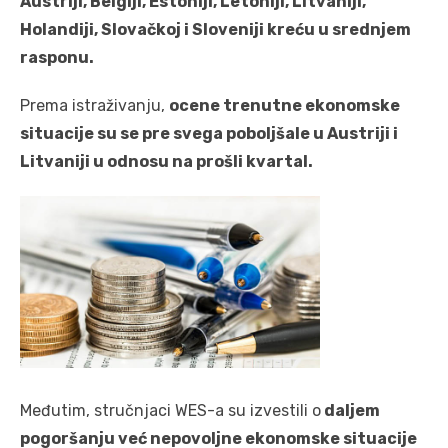
Austriji, Belgiji, Estoniji, Letoniji, Litvaniji,
Holandiji, Slovačkoj i Sloveniji kreću u srednjem
rasponu.
Prema istraživanju,
ocene trenutne ekonomske
situacije su se pre svega poboljšale u Austriji i
Litvaniji u odnosu na prošli kvartal.
Međutim, stručnjaci WES-a su izvestili o
daljem
pogoršanju već nepovoljne ekonomske situacije