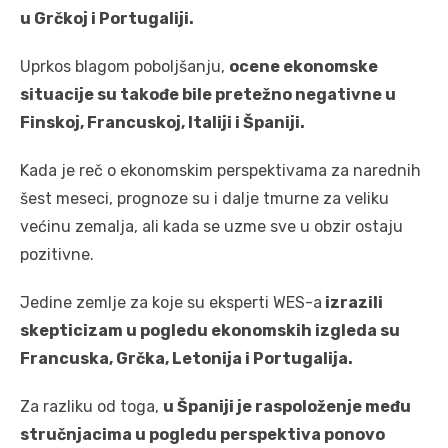
u Grčkoj i Portugaliji.
Uprkos blagom poboljšanju,
ocene ekonomske
situacije su takođe bile pretežno negativne u
Finskoj, Francuskoj, Italiji i Španiji.
Kada je reč o ekonomskim perspektivama za narednih
šest meseci, prognoze su i dalje tmurne za veliku
većinu zemalja, ali kada se uzme sve u obzir ostaju
pozitivne.
Jedine zemlje za koje su eksperti WES-a
izrazili
skepticizam u pogledu ekonomskih izgleda su
Francuska, Grčka, Letonija i Portugalija.
Za razliku od toga,
u Španiji je raspoloženje među
stručnjacima u pogledu perspektiva ponovo