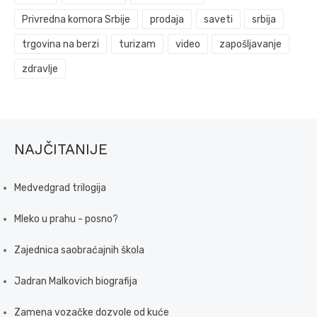
Privredna komora Srbije
prodaja
saveti
srbija
trgovina na berzi
turizam
video
zapošljavanje
zdravlje
NAJČITANIJE
Medvedgrad trilogija
Mleko u prahu - posno?
Zajednica saobraćajnih škola
Jadran Malkovich biografija
Zamena vozačke dozvole od kuće