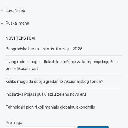
Lavaš hleb
Ruska imena
NOVI TEKSTOVI
Beogradska berza – statistika za jul 2026.
Lizing radne snage – fleksibilno rešenje za kompanije koje žele
brz i efikasan rast
Koliko mogu da dobiju građani iz Akcionarskog fonda?
Inicijativa Pojas i put ulazi u zelenu novu eru
Tehnološki pioniri koji menjaju globalnu ekonomiju
Pretraga