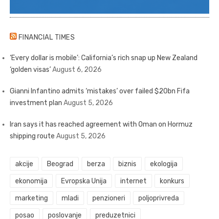
FINANCIAL TIMES
‘Every dollar is mobile’: California’s rich snap up New Zealand
‘golden visas’
August 6, 2026
Gianni Infantino admits ‘mistakes’ over failed $20bn Fifa
investment plan
August 5, 2026
Iran says it has reached agreement with Oman on Hormuz
shipping route
August 5, 2026
akcije
Beograd
berza
biznis
ekologija
ekonomija
Evropska Unija
internet
konkurs
marketing
mladi
penzioneri
poljoprivreda
posao
poslovanje
preduzetnici