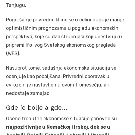
Tanjugu.
Pogoršanje privredne klime se u celini duguje manje
optimističnim prognozama u pogledu ekonomskih
perspektiva, koje su dali stručnjaci koji učestvuju u
pripremi Ifo-vog Svetskog ekonomskog pregleda
(WES).
Nasuprot tome, sadašnja ekonomska situacija se
ocenjuje kao poboljšana. Privredni oporavak u
evrozoni je nastavljen u ovom tromesečju, ali
nedostaje zamajac.
Gde je bolje a gde…
Ocene trenutne ekonomske situacije ponovno su
najpozitivnije u Nemačkoj i Irskoj, dok se u