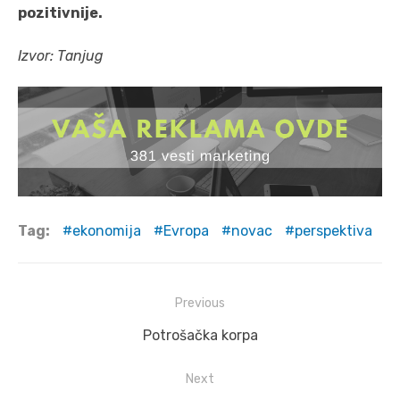
pozitivnije.
Izvor: Tanjug
Tag:
ekonomija
Evropa
novac
perspektiva
Post
Previous
navigation
Previous
Potrošačka korpa
post:
Next