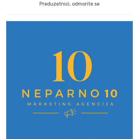
Next
Preduzetnici, odmorite se
post: