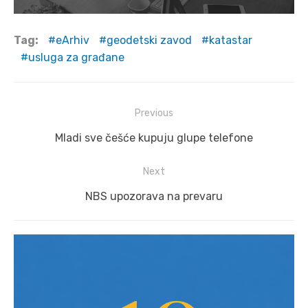
Tag:
eArhiv
geodetski zavod
katastar
usluga za građane
Post
Previous
navigation
Previous
Mladi sve češće kupuju glupe telefone
post:
Next
Next
NBS upozorava na prevaru
post: