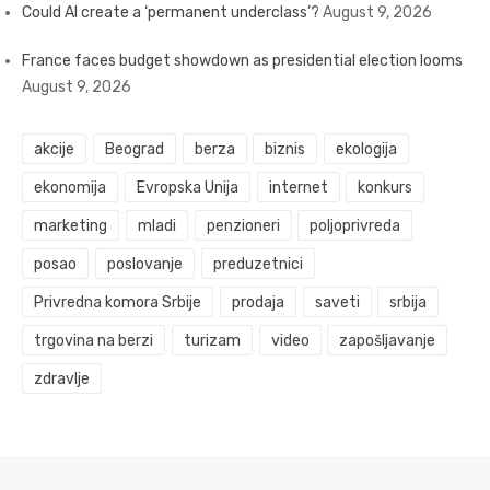
Could AI create a ‘permanent underclass’?
August 9, 2026
France faces budget showdown as presidential election looms
August 9, 2026
akcije
Beograd
berza
biznis
ekologija
ekonomija
Evropska Unija
internet
konkurs
marketing
mladi
penzioneri
poljoprivreda
posao
poslovanje
preduzetnici
Privredna komora Srbije
prodaja
saveti
srbija
trgovina na berzi
turizam
video
zapošljavanje
zdravlje