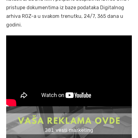
pristupe dokumentima iz baze podataka Digitalnog
arhiva RGZ-a u svakom trenutku, 24/7, 365 dana u
godini.