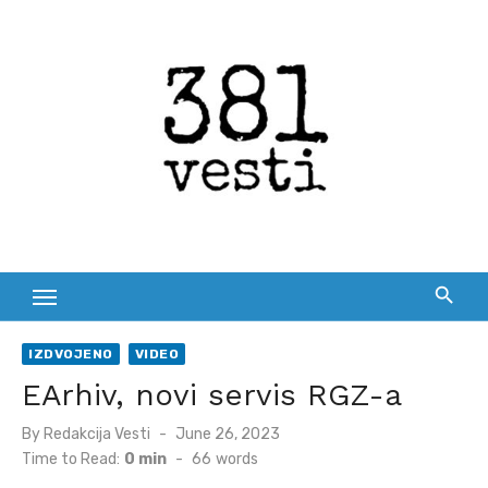
Skip
to
content
IZDVOJENO
VIDEO
EArhiv, novi servis RGZ-a
Posted
By
Redakcija Vesti
June 26, 2023
on
Time to Read:
0 min
-
66
words