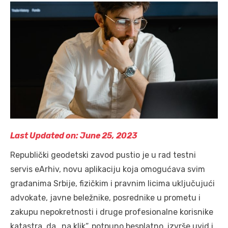
Last Updated on: June 25, 2023
Republički geodetski zavod pustio je u rad testni
servis eArhiv, novu aplikaciju koja omogućava svim
građanima Srbije, fizičkim i pravnim licima uključujući
advokate, javne beležnike, posrednike u prometu i
zakupu nepokretnosti i druge profesionalne korisnike
katastra, da „na klik“, potpuno besplatno, izvrše uvid i