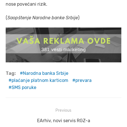
nose povećani rizik.
(
Saopštenje Narodne banke Srbije
)
Tag:
Narodna banka Srbije
plaćanje platnom karticom
prevara
SMS poruke
Post
Previous
navigation
Previous
EArhiv, novi servis RGZ-a