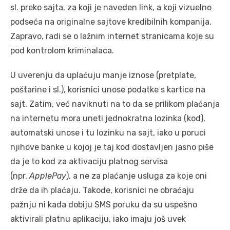
sl. preko sajta, za koji je naveden link, a koji vizuelno
podseća na originalne sajtove kredibilnih kompanija.
Zapravo, radi se o lažnim internet stranicama koje su
pod kontrolom kriminalaca.
U uverenju da uplaćuju manje iznose (pretplate,
poštarine i sl.), korisnici unose podatke s kartice na
sajt. Zatim, već naviknuti na to da se prilikom plaćanja
na internetu mora uneti jednokratna lozinka (kod),
automatski unose i tu lozinku na sajt, iako u poruci
njihove banke u kojoj je taj kod dostavljen jasno piše
da je to kod za aktivaciju platnog servisa
(npr.
ApplePay
), a ne za plaćanje usluga za koje oni
drže da ih plaćaju. Takođe, korisnici ne obraćaju
pažnju ni kada dobiju SMS poruku da su uspešno
aktivirali platnu aplikaciju, iako imaju još uvek