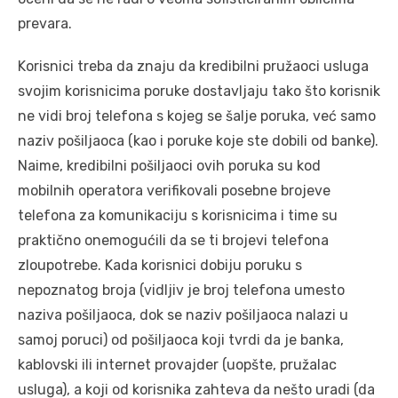
prevara.
Korisnici treba da znaju da kredibilni pružaoci usluga
svojim korisnicima poruke dostavljaju tako što korisnik
ne vidi broj telefona s kojeg se šalje poruka, već samo
naziv pošiljaoca (kao i poruke koje ste dobili od banke).
Naime, kredibilni pošiljaoci ovih poruka su kod
mobilnih operatora verifikovali posebne brojeve
telefona za komunikaciju s korisnicima i time su
praktično onemogućili da se ti brojevi telefona
zloupotrebe. Kada korisnici dobiju poruku s
nepoznatog broja (vidljiv je broj telefona umesto
naziva pošiljaoca, dok se naziv pošiljaoca nalazi u
samoj poruci) od pošiljaoca koji tvrdi da je banka,
kablovski ili internet provajder (uopšte, pružalac
usluga), a koji od korisnika zahteva da nešto uradi (da