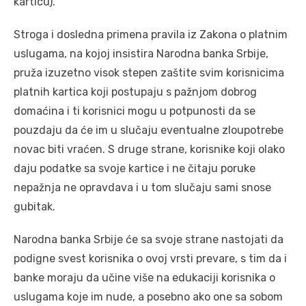
karticu).
Stroga i dosledna primena pravila iz Zakona o platnim
uslugama, na kojoj insistira Narodna banka Srbije,
pruža izuzetno visok stepen zaštite svim korisnicima
platnih kartica koji postupaju s pažnjom dobrog
domaćina i ti korisnici mogu u potpunosti da se
pouzdaju da će im u slučaju eventualne zloupotrebe
novac biti vraćen. S druge strane, korisnike koji olako
daju podatke sa svoje kartice i ne čitaju poruke
nepažnja ne opravdava i u tom slučaju sami snose
gubitak.
Narodna banka Srbije će sa svoje strane nastojati da
podigne svest korisnika o ovoj vrsti prevare, s tim da i
banke moraju da učine više na edukaciji korisnika o
uslugama koje im nude, a posebno ako one sa sobom