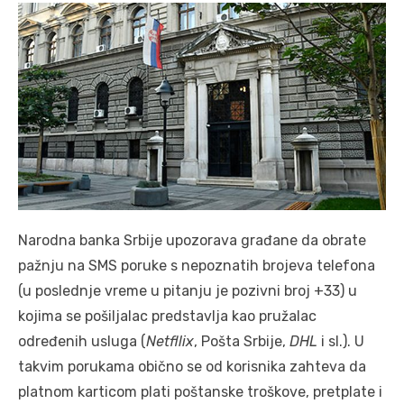
Narodna banka Srbije upozorava građane da obrate
pažnju na SMS poruke s nepoznatih brojeva telefona
(u poslednje vreme u pitanju je pozivni broj +33) u
kojima se pošiljalac predstavlja kao pružalac
određenih usluga (
Netfllix
, Pošta Srbije,
DHL
i sl.). U
takvim porukama obično se od korisnika zahteva da
platnom karticom plati poštanske troškove, pretplate i