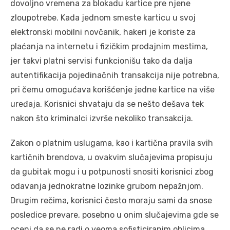
dovoljno vremena za blokadu kartice pre njene
zloupotrebe. Kada jednom smeste karticu u svoj
elektronski mobilni novčanik, hakeri je koriste za
plaćanja na internetu i fizičkim prodajnim mestima,
jer takvi platni servisi funkcionišu tako da dalja
autentifikacija pojedinačnih transakcija nije potrebna,
pri čemu omogućava korišćenje jedne kartice na više
uređaja. Korisnici shvataju da se nešto dešava tek
nakon što kriminalci izvrše nekoliko transakcija.
Zakon o platnim uslugama, kao i kartična pravila svih
kartičnih brendova, u ovakvim slučajevima propisuju
da gubitak mogu i u potpunosti snositi korisnici zbog
odavanja jednokratne lozinke grubom nepažnjom.
Drugim rečima, korisnici često moraju sami da snose
posledice prevare, posebno u onim slučajevima gde se
oceni da se ne radi o veoma sofisticiranim oblicima