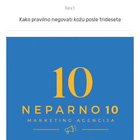
post:
Next
Next
Kako pravilno negovati kožu posle tridesete
post: