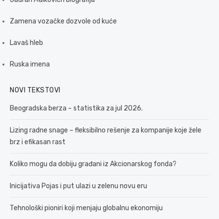
Zamena vozačke dozvole od kuće
Lavaš hleb
Ruska imena
NOVI TEKSTOVI
Beogradska berza – statistika za jul 2026.
Lizing radne snage – fleksibilno rešenje za kompanije koje žele
brz i efikasan rast
Koliko mogu da dobiju građani iz Akcionarskog fonda?
Inicijativa Pojas i put ulazi u zelenu novu eru
Tehnološki pioniri koji menjaju globalnu ekonomiju