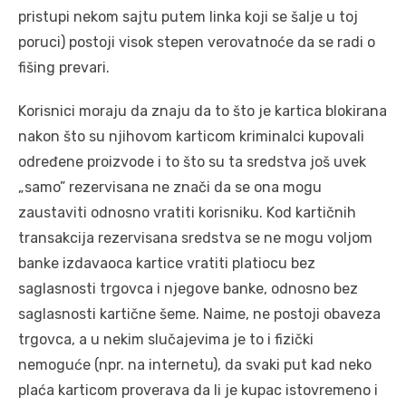
pristupi nekom sajtu putem linka koji se šalje u toj
poruci) postoji visok stepen verovatnoće da se radi o
fišing prevari.
Korisnici moraju da znaju da to što je kartica blokirana
nakon što su njihovom karticom kriminalci kupovali
određene proizvode i to što su ta sredstva još uvek
„samo” rezervisana ne znači da se ona mogu
zaustaviti odnosno vratiti korisniku. Kod kartičnih
transakcija rezervisana sredstva se ne mogu voljom
banke izdavaoca kartice vratiti platiocu bez
saglasnosti trgovca i njegove banke, odnosno bez
saglasnosti kartične šeme. Naime, ne postoji obaveza
trgovca, a u nekim slučajevima je to i fizički
nemoguće (npr. na internetu), da svaki put kad neko
plaća karticom proverava da li je kupac istovremeno i