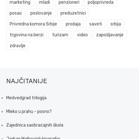
marketing
mladi
penzioneri
poljoprivreda
posao
poslovanje
preduzetnici
Privredna komora Srbije
prodaja
saveti
srbija
trgovina na berzi
turizam
video
zapošljavanje
zdravlje
NAJČITANIJE
Medvedgrad trilogija
Mleko u prahu - posno?
Zajednica saobraćajnih škola
Jadran Malkovich biografija