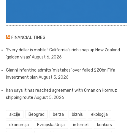
FINANCIAL TIMES
‘Every dollar is mobile’: California’s rich snap up New Zealand
‘golden visas’
August 6, 2026
Gianni Infantino admits ‘mistakes’ over failed $20bn Fifa
investment plan
August 5, 2026
Iran says it has reached agreement with Oman on Hormuz
shipping route
August 5, 2026
akcije
Beograd
berza
biznis
ekologija
ekonomija
Evropska Unija
internet
konkurs