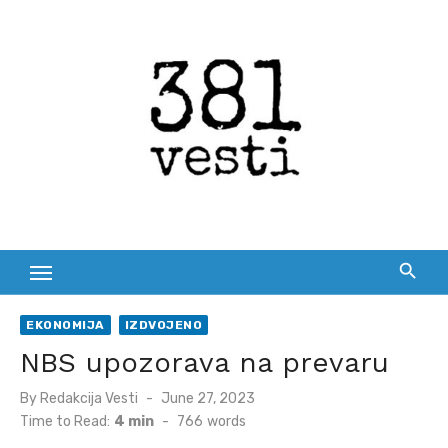
Skip
to
content
EKONOMIJA
IZDVOJENO
NBS upozorava na prevaru
Posted
By
Redakcija Vesti
June 27, 2023
on
Time to Read:
4 min
-
766
words