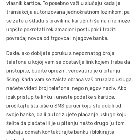
vlasnik kartice. To posebno važi u slučaju kada je
transakcija autorizovana jednokratnom lozinkom, pa
se zato u skladu s pravilima kartičnih šema i ne može
uopšte pokretati reklamacioni postupak i tražiti
povraćaj novca od trgovca i njegove banke.
Dakle, ako dobijete poruku s nepoznatog broja
telefona u kojoj vam se dostavlja link kojem treba da
pristupite, budite oprezni, verovatno je u pitanju
fišing. Kada vam se zaista obraća vaš pružalac usluga,
nećete videti broj telefona, nego njegov naziv. Ako
ipak pristupite linku i uneste podatke s kartice,
pročitajte šta piše u SMS poruci koju ste dobili od
svoje banke, da li autorizujete plaćanje usluge koju
želite da plaćate ili je u pitanju nešto drugo (u tom
slučaju odmah kontaktirajte banku i blokirajte