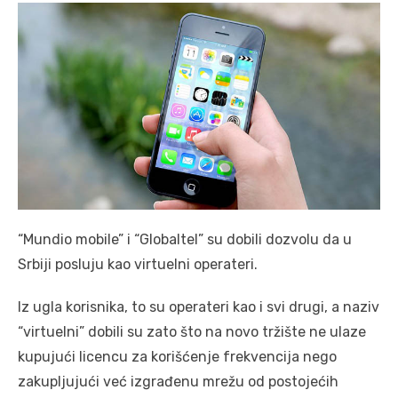
“Mundio mobile” i “Globaltel” su dobili dozvolu da u
Srbiji posluju kao virtuelni operateri.
Iz ugla korisnika, to su operateri kao i svi drugi, a naziv
“virtuelni” dobili su zato što na novo tržište ne ulaze
kupujući licencu za korišćenje frekvencija nego
zakupljujući već izgrađenu mrežu od postojećih