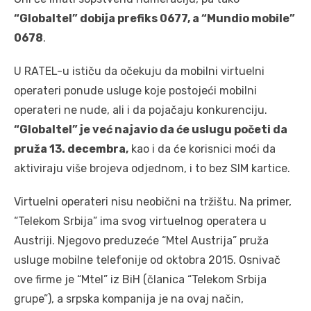
“Globaltel” dobija prefiks 0677, a “Mundio mobile”
0678
.
U RATEL-u ističu da očekuju da mobilni virtuelni
operateri ponude usluge koje postojeći mobilni
operateri ne nude, ali i da pojačaju konkurenciju.
“Globaltel” je već najavio da će uslugu početi da
pruža 13. decembra,
kao i da će korisnici moći da
aktiviraju više brojeva odjednom, i to bez SIM kartice.
Virtuelni operateri nisu neobični na tržištu. Na primer,
“Telekom Srbija” ima svog virtuelnog operatera u
Austriji. Njegovo preduzeće “Mtel Austrija” pruža
usluge mobilne telefonije od oktobra 2015. Osnivač
ove firme je “Mtel” iz BiH (članica “Telekom Srbija
grupe”), a srpska kompanija je na ovaj način,