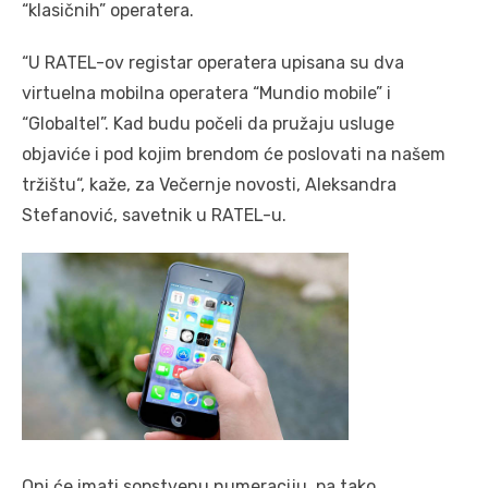
“klasičnih” operatera.
“U RATEL-ov registar operatera upisana su dva
virtuelna mobilna operatera “Mundio mobile” i
“Globaltel”. Kad budu počeli da pružaju usluge
objaviće i pod kojim brendom će poslovati na našem
tržištu“, kaže, za Večernje novosti, Aleksandra
Stefanović, savetnik u RATEL-u.
Oni će imati sopstvenu numeraciju, pa tako