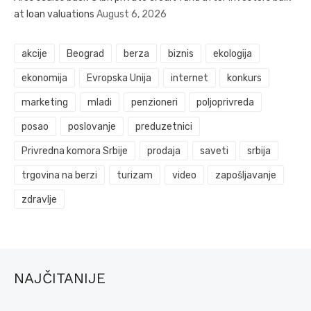
at loan valuations
August 6, 2026
akcije
Beograd
berza
biznis
ekologija
ekonomija
Evropska Unija
internet
konkurs
marketing
mladi
penzioneri
poljoprivreda
posao
poslovanje
preduzetnici
Privredna komora Srbije
prodaja
saveti
srbija
trgovina na berzi
turizam
video
zapošljavanje
zdravlje
NAJČITANIJE