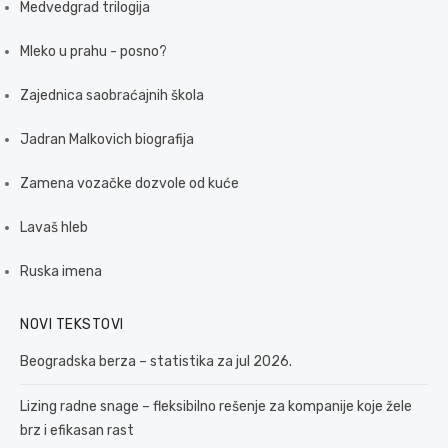
Medvedgrad trilogija
Mleko u prahu - posno?
Zajednica saobraćajnih škola
Jadran Malkovich biografija
Zamena vozačke dozvole od kuće
Lavaš hleb
Ruska imena
NOVI TEKSTOVI
Beogradska berza – statistika za jul 2026.
Lizing radne snage – fleksibilno rešenje za kompanije koje žele
brz i efikasan rast