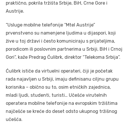
praktično, pokrila tržišta Srbije, BiH, Crne Gore i
Austrije.
“Usluge mobilne telefonije “Mtel Austrije”
prvenstveno su namenjene ljudima u dijaspori, koji
žive u toj državi i često komuniciraju s prijateljima,
porodicom ili poslovnim partnerima u Srbiji, BiH i Crnoj
Gori“, kaže Predrag Ćulibrk, direktor “Telekoma Srbija”.
Ćulibrk ističe da virtuelni operateri, čiji je početak
rada najavljen u Srbiji, imaju definisanu ciljnu grupu
korisnika – obično su to, osim etničkih zajednica,
mladi ljudi, studenti, turisti… Učešće virutelnih
operatera mobilne telefonije na evropskim tržištima
najčešće se kreće do deset odsto ukupnog tržišnog
učešća.