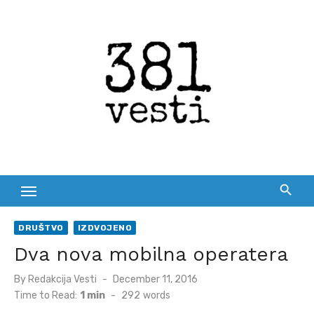
Skip
to
content
DRUŠTVO
IZDVOJENO
Dva nova mobilna operatera
Posted
By
Redakcija Vesti
December 11, 2016
on
Time to Read:
1 min
-
292
words