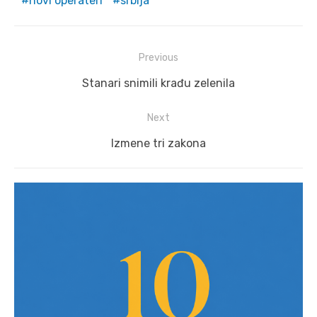
novi operateri
srbija
Post
Previous
navigation
Previous
Stanari snimili krađu zelenila
post:
Next
Next
Izmene tri zakona
post: