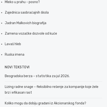
Mleko u prahu - posno?
Zajednica saobraćajnih škola
Jadran Malkovich biografija
Zamena vozačke dozvole od kuće
Lavaš hleb
Ruska imena
NOVI TEKSTOVI
Beogradska berza – statistika za jul 2026.
Lizing radne snage – fleksibilno rešenje za kompanije koje žele
brz i efikasan rast
Koliko mogu da dobiju građani iz Akcionarskog fonda?