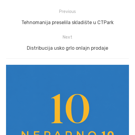
Post
Previous
navigation
Previous
Tehnomanija preselila skladište u CTPark
post:
Next
Next
Distribucija usko grlo onlajn prodaje
post: