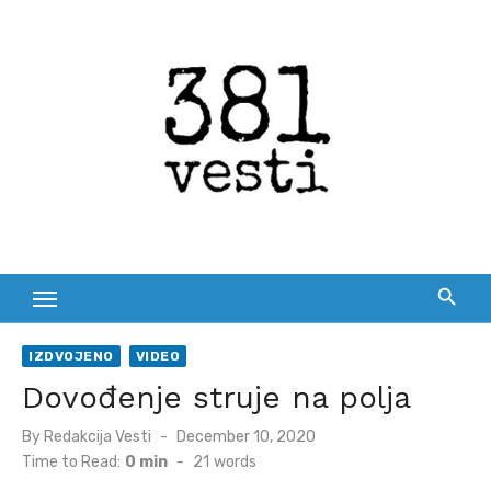
Skip
to
content
IZDVOJENO
VIDEO
Dovođenje struje na polja
Posted
By
Redakcija Vesti
December 10, 2020
on
Time to Read:
0 min
-
21
words