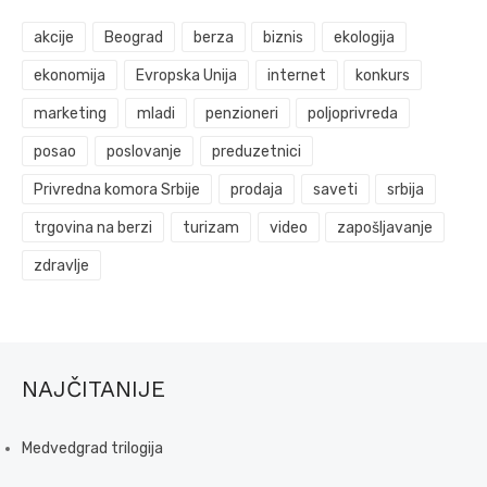
akcije
Beograd
berza
biznis
ekologija
ekonomija
Evropska Unija
internet
konkurs
marketing
mladi
penzioneri
poljoprivreda
posao
poslovanje
preduzetnici
Privredna komora Srbije
prodaja
saveti
srbija
trgovina na berzi
turizam
video
zapošljavanje
zdravlje
NAJČITANIJE
Medvedgrad trilogija