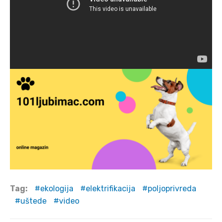
Tag:
ekologija
elektrifikacija
poljoprivreda
uštede
video