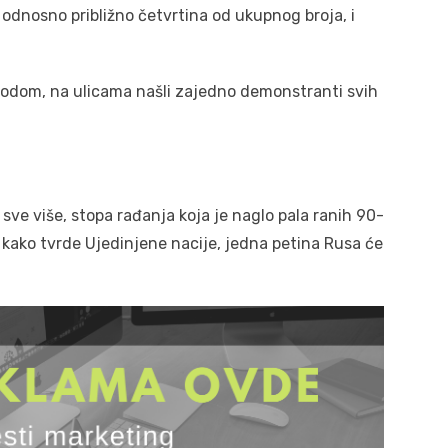
, odnosno približno četvrtina od ukupnog broja, i
ovodom, na ulicama našli zajedno demonstranti svih
i sve više, stopa rađanja koja je naglo pala ranih 90-
 kako tvrde Ujedinjene nacije, jedna petina Rusa će