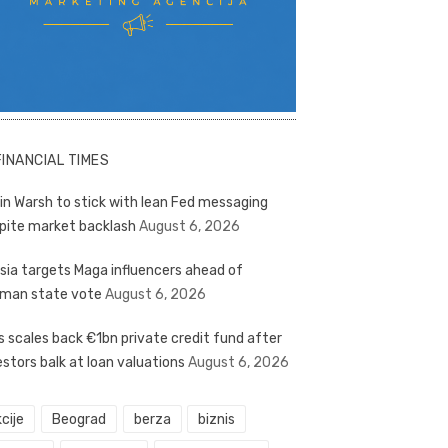
FINANCIAL TIMES
in Warsh to stick with lean Fed messaging
pite market backlash
August 6, 2026
sia targets Maga influencers ahead of
man state vote
August 6, 2026
s scales back €1bn private credit fund after
estors balk at loan valuations
August 6, 2026
cije
Beograd
berza
biznis