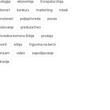
ologija
ekonomija
Evropska Unija
nternet
konkurs
marketing
mladi
enzioneri
poljoprivreda
posao
oslovanje
preduzetnici
rivredna komora Srbije
prodaja
aveti
srbija
trgovina na berzi
urizam
video
zapošljavanje
ravlje