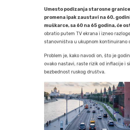
Umesto podizanja starosne granice s
promena ipak zaustavi na 60. godin
muškarce, sa 60 na 65 godina, će os
obratio putem TV ekrana i izneo razlog
stanovništva u ukupnom kontinuirano 
Problem je, kako navodi on, što je godi
ovako nastavi, raste rizik od inflacije i 
bezbednost ruskog društva.