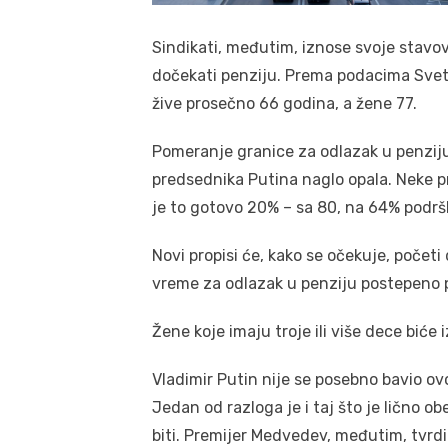
Sindikati, međutim, iznose svoje stavo
dočekati penziju. Prema podacima Svets
žive prosečno 66 godina, a žene 77.
Pomeranje granice za odlazak u penziju
predsednika Putina naglo opala. Neke 
je to gotovo 20% – sa 80, na 64% podrš
Novi propisi će, kako se očekuje, početi
vreme za odlazak u penziju postepeno 
Žene koje imaju troje ili više dece biće 
Vladimir Putin nije se posebno bavio ov
Jedan od razloga je i taj što je lično
biti. Premijer Medvedev, međutim, tvrdi 