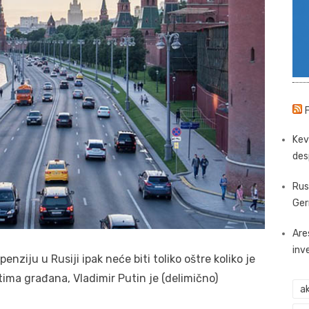
Kev
des
Rus
Ger
Are
inv
nziju u Rusiji ipak neće biti toliko oštre koliko je
ima građana, Vladimir Putin je (delimično)
ak