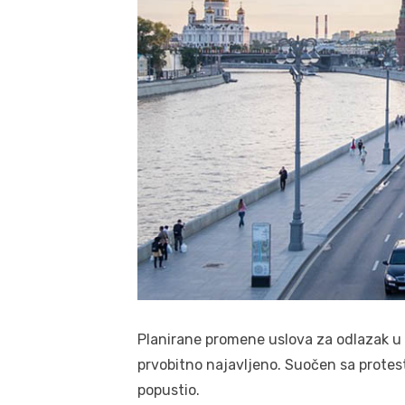
Planirane promene uslova za odlazak u pe
prvobitno najavljeno. Suočen sa protest
popustio.