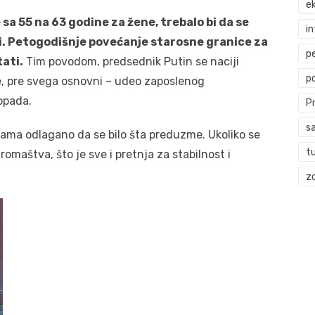
ek
a 55 na 63 godine za žene, trebalo bi da se
i
i. Petogodišnje povećanje starosne granice za
p
tati.
Tim povodom, predsednik Putin se naciji
p
e, pre svega osnovni – udeo zaposlenog
opada.
P
s
nama odlagano da se bilo šta preduzme. Ukoliko se
t
siromaštva, što je sve i pretnja za stabilnost i
zd