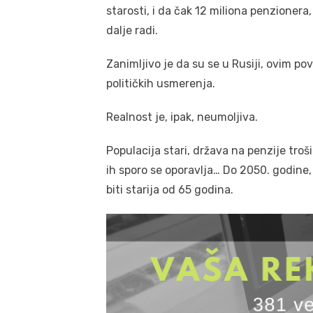
starosti, i da čak 12 miliona penzionera
dalje radi.
Zanimljivo je da su se u Rusiji, ovim p
političkih usmerenja.
Realnost je, ipak, neumoljiva.
Populacija stari, država na penzije troš
ih sporo se oporavlja… Do 2050. godine,
biti starija od 65 godina.