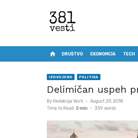
Skip
to
content
home
DRUŠTVO
EKONOMIJA
TECH
IZDVOJENO
POLITIKA
Delimičan uspeh p
Posted
By
Redakcija Vesti
August 29, 2018
on
Time to Read:
2 min
-
339
words