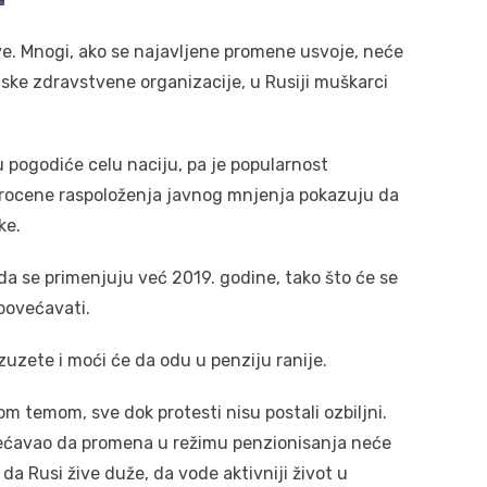
ve. Mnogi, ako se najavljene promene usvoje, neće
ke zdravstvene organizacije, u Rusiji muškarci
 pogodiće celu naciju, pa je popularnost
procene raspoloženja javnog mnjenja pokazuju da
ke.
 da se primenjuju već 2019. godine, tako što će se
povećavati.
izuzete i moći će da odu u penziju ranije.
om temom, sve dok protesti nisu postali ozbiljni.
 obećavao da promena u režimu penzionisanja neće
da Rusi žive duže, da vode aktivniji život u