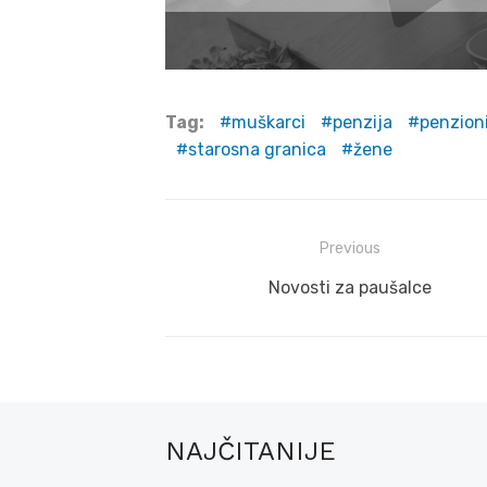
Tag:
muškarci
penzija
penzion
starosna granica
žene
Post
Previous
navigation
Previous
Novosti za paušalce
post:
NAJČITANIJE