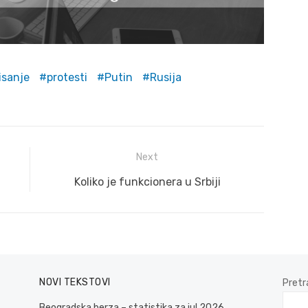
isanje
protesti
Putin
Rusija
Next
Next
Koliko je funkcionera u Srbiji
post:
NOVI TEKSTOVI
Pretr
Beogradska berza – statistika za jul 2026.