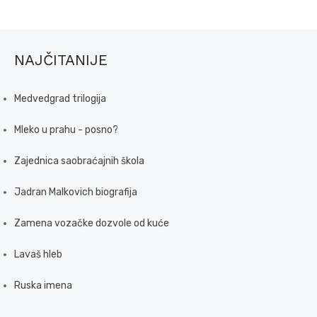
NAJČITANIJE
Medvedgrad trilogija
Mleko u prahu - posno?
Zajednica saobraćajnih škola
Jadran Malkovich biografija
Zamena vozačke dozvole od kuće
Lavaš hleb
Ruska imena