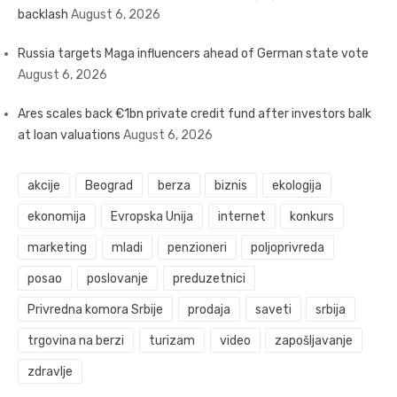
backlash
August 6, 2026
Russia targets Maga influencers ahead of German state vote
August 6, 2026
Ares scales back €1bn private credit fund after investors balk
at loan valuations
August 6, 2026
akcije
Beograd
berza
biznis
ekologija
ekonomija
Evropska Unija
internet
konkurs
marketing
mladi
penzioneri
poljoprivreda
posao
poslovanje
preduzetnici
Privredna komora Srbije
prodaja
saveti
srbija
trgovina na berzi
turizam
video
zapošljavanje
zdravlje