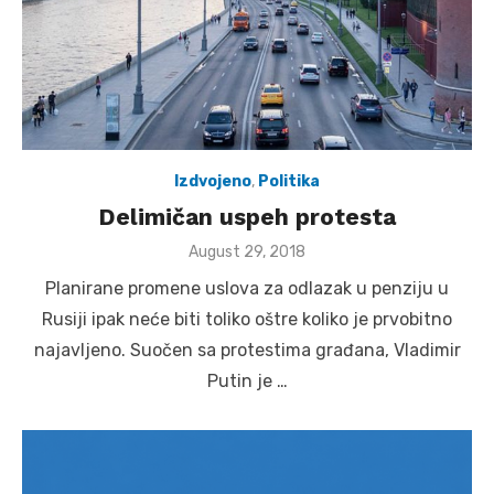
Izdvojeno
,
Politika
Delimičan uspeh protesta
Posted
August 29, 2018
on
Planirane promene uslova za odlazak u penziju u
Rusiji ipak neće biti toliko oštre koliko je prvobitno
najavljeno. Suočen sa protestima građana, Vladimir
Putin je …