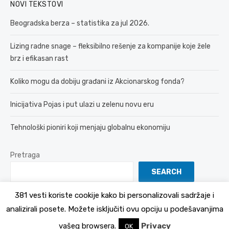
NOVI TEKSTOVI
Beogradska berza – statistika za jul 2026.
Lizing radne snage – fleksibilno rešenje za kompanije koje žele
brz i efikasan rast
Koliko mogu da dobiju građani iz Akcionarskog fonda?
Inicijativa Pojas i put ulazi u zelenu novu eru
Tehnološki pioniri koji menjaju globalnu ekonomiju
Pretraga
SEARCH
381 vesti koriste cookije kako bi personalizovali sadržaje i
analizirali posete. Možete isključiti ovu opciju u podešavanjima
© 2026 381 vesti
Politika Privatnosti
vašeg browsera.
Privacy
OK