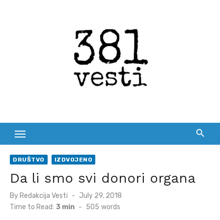
Skip
to
content
DRUŠTVO
IZDVOJENO
Da li smo svi donori organa
Posted
By
Redakcija Vesti
July 29, 2018
on
Time to Read:
3 min
-
505
words