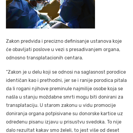
Zakon predviđa i precizno definisanje ustanova koje
će obavljati poslove u vezi s presađivanjem organa,
odnosno transplatacionih centara.
“Zakon je u delu koji se odnosi na saglasnost porodice
identičan kao i prethodni, jer se i ranije porodica pitala
da li rogani njihove preminule najmilije osobe koja se
našla u stanju moždabne smrti mogu biti donirani za
transplataciju. U starom zakonu u vidu promocije
doniranja organa potpisivane su donorske kartice uz
određenu pisanu izjavu u prisustvu svedoka. To nije
dalo rezultat kakav smo želeli, to jest više od deset