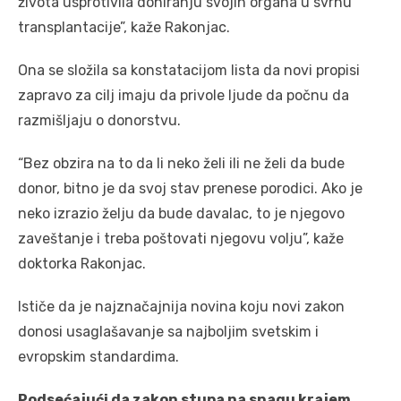
života usprotivila doniranju svojih organa u svrhu
transplantacije”, kaže Rakonjac.
Ona se složila sa konstatacijom lista da novi propisi
zapravo za cilj imaju da privole ljude da počnu da
razmišljaju o donorstvu.
“Bez obzira na to da li neko želi ili ne želi da bude
donor, bitno je da svoj stav prenese porodici. Ako je
neko izrazio želju da bude davalac, to je njegovo
zaveštanje i treba poštovati njegovu volju”, kaže
doktorka Rakonjac.
Ističe da je najznačajnija novina koju novi zakon
donosi usaglašavanje sa najboljim svetskim i
evropskim standardima.
Podsećajući da zakon stupa na snagu krajem