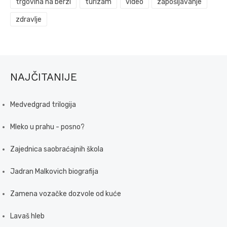
trgovina na berzi
turizam
video
zapošljavanje
zdravlje
NAJČITANIJE
Medvedgrad trilogija
Mleko u prahu - posno?
Zajednica saobraćajnih škola
Jadran Malkovich biografija
Zamena vozačke dozvole od kuće
Lavaš hleb