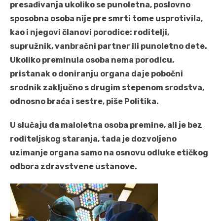
presađivanja ukoliko se punoletna, poslovno
sposobna osoba nije pre smrti tome usprotivila,
kao i njegovi članovi porodice: roditelji,
supružnik, vanbračni partner ili punoletno dete.
Ukoliko preminula osoba nema porodicu,
pristanak o doniranju organa daje pobočni
srodnik zaključno s drugim stepenom srodstva,
odnosno braća i sestre, piše Politika.
U slučaju da maloletna osoba premine, ali je bez
roditeljskog staranja, tada je dozvoljeno
uzimanje organa samo na osnovu odluke etičkog
odbora zdravstvene ustanove.