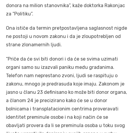
donora na milion stanovnika”, kaže doktorka Rakonjac
za “Politiku”.
Ona ističe da termin pretpostavljena saglasnost nigde
ne postoji u novom zakonu i da je zloupotrebljen od
strane zlonamernih ljudi.
“Priče da će svi biti donori i da će se svima uzimati
organi samo su izazvali paniku među građanima.
Telefon nam neprestano zvoni, ljudi se raspituju o
zakonu, mnogo je predrasuda koje imaju. Zakonom je
jasno u članu 23 definisano ko može biti donor organa,
a članom 24 je precizirano kako će se u donor
bolnicama i transplatacionim centrima proveravati
identitet preminule osobe i na koji način će se
obavljati provera da li se preminula osoba u toku svog