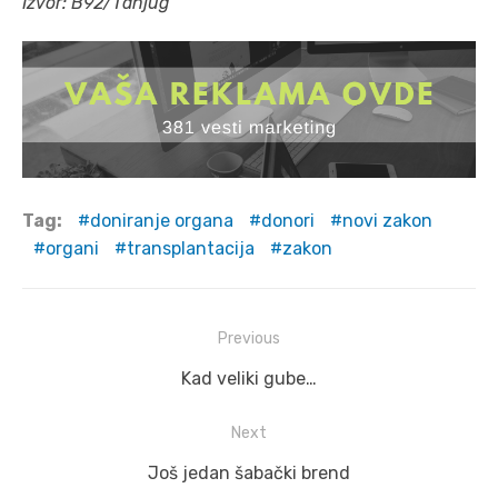
Izvor: B92/Tanjug
Tag:
doniranje organa
donori
novi zakon
organi
transplantacija
zakon
Post
Previous
navigation
Previous
Kad veliki gube…
post:
Next
Next
Još jedan šabački brend