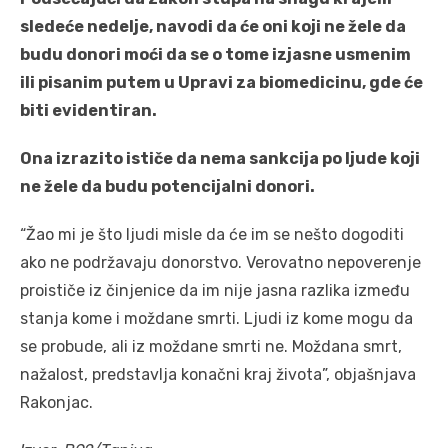
sledeće nedelje, navodi da će oni koji ne žele da
budu donori moći da se o tome izjasne usmenim
ili pisanim putem u Upravi za biomedicinu, gde će
biti evidentiran.
Ona izrazito ističe da nema sankcija po ljude koji
ne žele da budu potencijalni donori.
“Žao mi je što ljudi misle da će im se nešto dogoditi
ako ne podržavaju donorstvo. Verovatno nepoverenje
proističe iz činjenice da im nije jasna razlika između
stanja kome i moždane smrti. Ljudi iz kome mogu da
se probude, ali iz moždane smrti ne. Moždana smrt,
nažalost, predstavlja konačni kraj života”, objašnjava
Rakonjac.