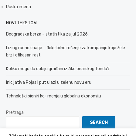
Ruska imena
NOVI TEKSTOVI
Beogradska berza – statistika za jul 2026.
Lizing radne snage – fleksibilno rešenje za kompanije koje žele
brz i efikasan rast
Koliko mogu da dobiju građani iz Akcionarskog fonda?
Inicijativa Pojas i put ulazi u zelenu novu eru
Tehnološki pioniri koji menjaju globalnu ekonomiju
Pretraga
SEARCH