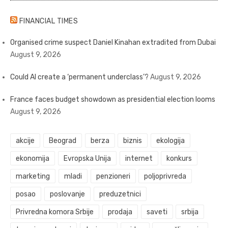
FINANCIAL TIMES
Organised crime suspect Daniel Kinahan extradited from Dubai
August 9, 2026
Could AI create a ‘permanent underclass’?
August 9, 2026
France faces budget showdown as presidential election looms
August 9, 2026
akcije
Beograd
berza
biznis
ekologija
ekonomija
Evropska Unija
internet
konkurs
marketing
mladi
penzioneri
poljoprivreda
posao
poslovanje
preduzetnici
Privredna komora Srbije
prodaja
saveti
srbija