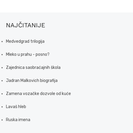
NAJČITANIJE
Medvedgrad trilogija
Mleko u prahu - posno?
Zajednica saobraćajnih škola
Jadran Malkovich biografija
Zamena vozačke dozvole od kuće
Lavaš hleb
Ruska imena