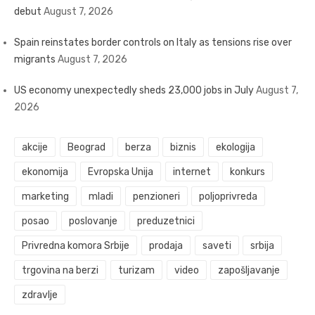
debut
August 7, 2026
Spain reinstates border controls on Italy as tensions rise over
migrants
August 7, 2026
US economy unexpectedly sheds 23,000 jobs in July
August 7,
2026
akcije
Beograd
berza
biznis
ekologija
ekonomija
Evropska Unija
internet
konkurs
marketing
mladi
penzioneri
poljoprivreda
posao
poslovanje
preduzetnici
Privredna komora Srbije
prodaja
saveti
srbija
trgovina na berzi
turizam
video
zapošljavanje
zdravlje