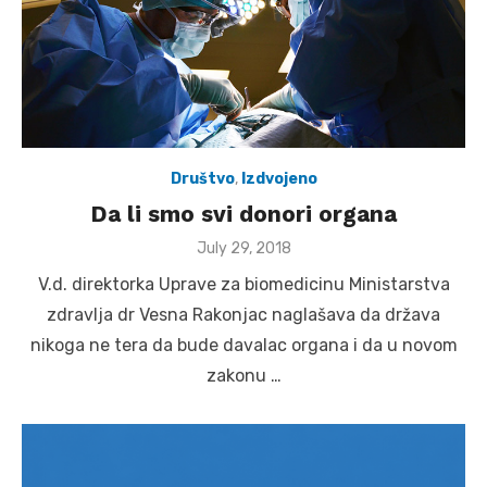
Društvo
,
Izdvojeno
Da li smo svi donori organa
Posted
July 29, 2018
on
V.d. direktorka Uprave za biomedicinu Ministarstva
zdravlja dr Vesna Rakonjac naglašava da država
nikoga ne tera da bude davalac organa i da u novom
zakonu …