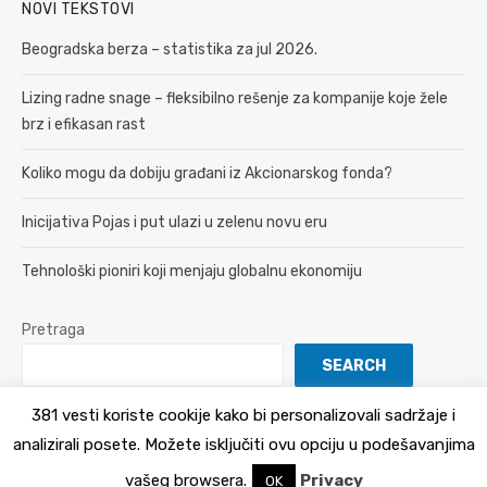
NOVI TEKSTOVI
Beogradska berza – statistika za jul 2026.
Lizing radne snage – fleksibilno rešenje za kompanije koje žele
brz i efikasan rast
Koliko mogu da dobiju građani iz Akcionarskog fonda?
Inicijativa Pojas i put ulazi u zelenu novu eru
Tehnološki pioniri koji menjaju globalnu ekonomiju
Pretraga
SEARCH
381 vesti koriste cookije kako bi personalizovali sadržaje i
analizirali posete. Možete isključiti ovu opciju u podešavanjima
© 2026 381 vesti
Politika Privatnosti
vašeg browsera.
Privacy
OK