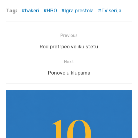
Tag:
hakeri
HBO
Igra prestola
TV serija
Post
Previous
navigation
Previous
Rod pretrpeo veliku štetu
post:
Next
Next
Ponovo u klupama
post: