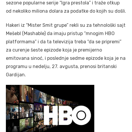
sezone popularne serije “Igra prestola” i traže otkup
od nekoliko miliona dolara za podatke do kojih su došli.
Hakeri iz “Mister Smit grupe” rekli su za tehnološki sajt
Mešebl (Mashable) da imaju pristup “mnogim HBO
platformama” i da ta televizija treba “da se pripremi”
za curenje šeste epizode koja je premijerno
emitovana sinoć, i poslednje sedme epizode koja je na
programu u nedelju, 27. avgusta, prenosi britanski
Gardijan.