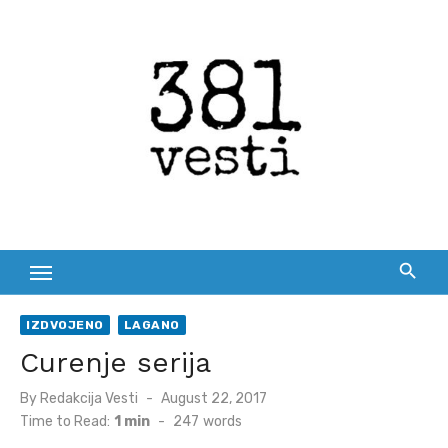
Skip
to
content
IZDVOJENO
LAGANO
Curenje serija
Posted
By
Redakcija Vesti
August 22, 2017
on
Time to Read:
1 min
-
247
words