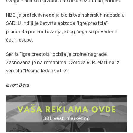
svega nekoliko epizoda a ne celu sezonu odjednom.
HBO je proteklih nedelja bio žrtva hakerskih napada u
SAD. U Indiji je četvrta epizoda “Igre prestola”
procurela pre emitovanja, zbog čega su privedene
četiri osobe.
Serija “Igra prestola” dobila je brojne nagrade.
Zasnovana je na romanima Džordža R. R. Martina iz
serijala “Pesma leda i vatre”.
Izvor: Beta