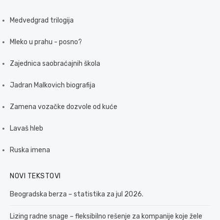
Medvedgrad trilogija
Mleko u prahu - posno?
Zajednica saobraćajnih škola
Jadran Malkovich biografija
Zamena vozačke dozvole od kuće
Lavaš hleb
Ruska imena
NOVI TEKSTOVI
Beogradska berza – statistika za jul 2026.
Lizing radne snage – fleksibilno rešenje za kompanije koje žele