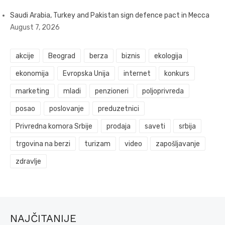
Saudi Arabia, Turkey and Pakistan sign defence pact in Mecca
August 7, 2026
akcije
Beograd
berza
biznis
ekologija
ekonomija
Evropska Unija
internet
konkurs
marketing
mladi
penzioneri
poljoprivreda
posao
poslovanje
preduzetnici
Privredna komora Srbije
prodaja
saveti
srbija
trgovina na berzi
turizam
video
zapošljavanje
zdravlje
NAJČITANIJE