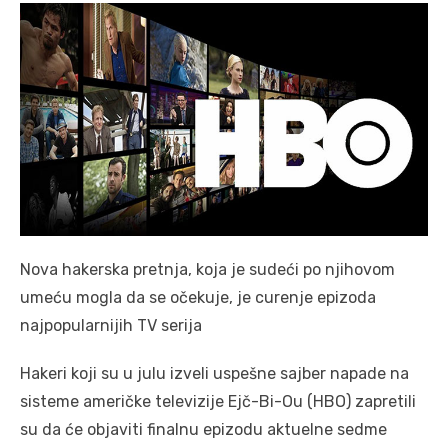
Nova hakerska pretnja, koja je sudeći po njihovom
umeću mogla da se očekuje, je curenje epizoda
najpopularnijih TV serija
Hakeri koji su u julu izveli uspešne sajber napade na
sisteme američke televizije Ejč-Bi-Ou (HBO) zapretili
su da će objaviti finalnu epizodu aktuelne sedme