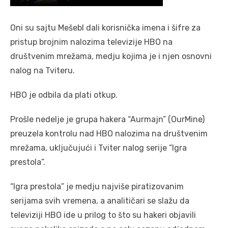
Oni su sajtu Mešebl dali korisnička imena i šifre za
pristup brojnim nalozima televizije HBO na
društvenim mrežama, medju kojima je i njen osnovni
nalog na Tviteru.
HBO je odbila da plati otkup.
Prošle nedelje je grupa hakera “Aurmajn” (OurMine)
preuzela kontrolu nad HBO nalozima na društvenim
mrežama, uključujući i Tviter nalog serije “Igra
prestola”.
“Igra prestola” je medju najviše piratizovanim
serijama svih vremena, a analitičari se slažu da
televiziji HBO ide u prilog to što su hakeri objavili