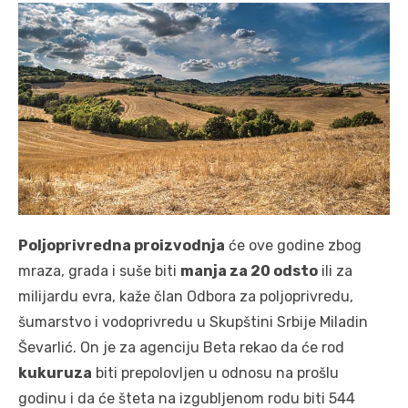
Poljoprivredna proizvodnja
će ove godine zbog
mraza, grada i suše biti
manja za 20 odsto
ili za
milijardu evra, kaže član Odbora za poljoprivredu,
šumarstvo i vodoprivredu u Skupštini Srbije Miladin
Ševarlić. On je za agenciju Beta rekao da će rod
kukuruza
biti prepolovljen u odnosu na prošlu
godinu i da će šteta na izgubljenom rodu biti 544