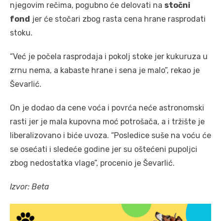
njegovim rečima, pogubno će delovati na
stočni
fond
jer će stočari zbog rasta cena hrane rasprodati
stoku.
“Već je počela rasprodaja i pokolj stoke jer kukuruza u
zrnu nema, a kabaste hrane i sena je malo”, rekao je
Ševarlić.
On je dodao da cene voća i povrća neće astronomski
rasti jer je mala kupovna moć potrošača, a i tržište je
liberalizovano i biće uvoza. “Posledice suše na voću će
se osećati i sledeće godine jer su oštećeni pupoljci
zbog nedostatka vlage”, procenio je Ševarlić.
Izvor: Beta