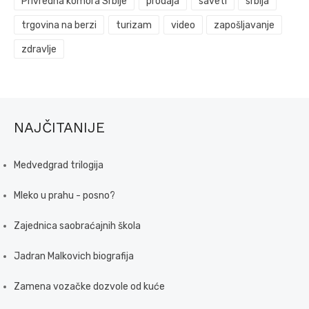
Privredna komora Srbije
prodaja
saveti
srbija
trgovina na berzi
turizam
video
zapošljavanje
zdravlje
NAJČITANIJE
Medvedgrad trilogija
Mleko u prahu - posno?
Zajednica saobraćajnih škola
Jadran Malkovich biografija
Zamena vozačke dozvole od kuće