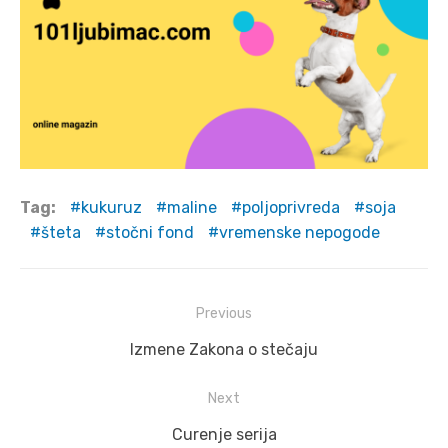
Tag:
kukuruz
maline
poljoprivreda
soja
šteta
stočni fond
vremenske nepogode
Post
Previous
navigation
Previous
Izmene Zakona o stečaju
post:
Next
Next
Curenje serija