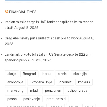
FINANCIAL TIMES
Iranian missile targets UAE tanker despite talks to reopen
strait
August 8, 2026
Greg Abel finally puts Buffett’s cash pile to work
August 8,
2026
Landmark crypto bill stalls in US Senate despite $225mn
spending push
August 8, 2026
akcije
Beograd
berza
biznis
ekologija
ekonomija
Evropska Unija
internet
konkurs
marketing
mladi
penzioneri
poljoprivreda
posao
poslovanje
preduzetnici