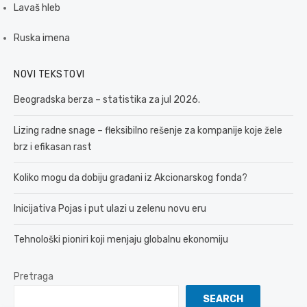
Lavaš hleb
Ruska imena
NOVI TEKSTOVI
Beogradska berza – statistika za jul 2026.
Lizing radne snage – fleksibilno rešenje za kompanije koje žele
brz i efikasan rast
Koliko mogu da dobiju građani iz Akcionarskog fonda?
Inicijativa Pojas i put ulazi u zelenu novu eru
Tehnološki pioniri koji menjaju globalnu ekonomiju
Pretraga
SEARCH