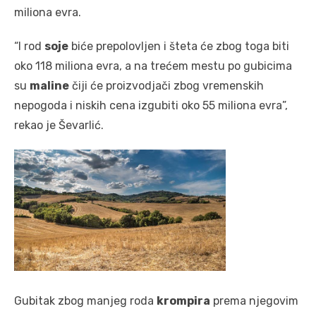
miliona evra.
“I rod
soje
biće prepolovljen i šteta će zbog toga biti
oko 118 miliona evra, a na trećem mestu po gubicima
su
maline
čiji će proizvodjači zbog vremenskih
nepogoda i niskih cena izgubiti oko 55 miliona evra”,
rekao je Ševarlić.
Gubitak zbog manjeg roda
krompira
prema njegovim