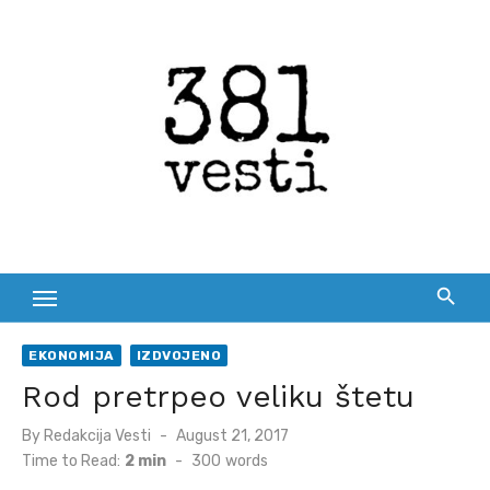
Skip
to
content
EKONOMIJA
IZDVOJENO
Rod pretrpeo veliku štetu
Posted
By
Redakcija Vesti
August 21, 2017
on
Time to Read:
2 min
-
300
words