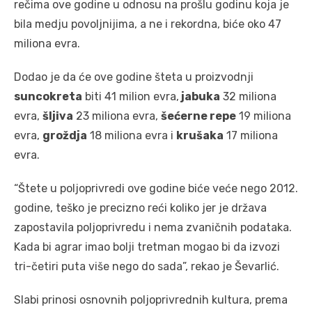
rečima ove godine u odnosu na prošlu godinu koja je
bila medju povoljnijima, a ne i rekordna, biće oko 47
miliona evra.
Dodao je da će ove godine šteta u proizvodnji
suncokreta
biti 41 milion evra,
jabuka
32 miliona
evra,
šljiva
23 miliona evra,
šećerne repe
19 miliona
evra,
groždja
18 miliona evra i
krušaka
17 miliona
evra.
“Štete u poljoprivredi ove godine biće veće nego 2012.
godine, teško je precizno reći koliko jer je država
zapostavila poljoprivredu i nema zvaničnih podataka.
Kada bi agrar imao bolji tretman mogao bi da izvozi
tri-četiri puta više nego do sada”, rekao je Ševarlić.
Slabi prinosi osnovnih poljoprivrednih kultura, prema