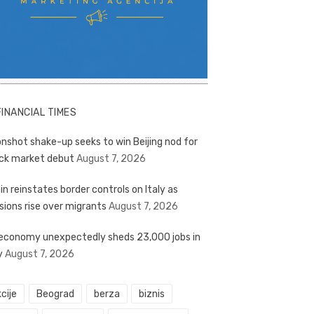
FINANCIAL TIMES
nshot shake-up seeks to win Beijing nod for
ck market debut
August 7, 2026
in reinstates border controls on Italy as
sions rise over migrants
August 7, 2026
economy unexpectedly sheds 23,000 jobs in
y
August 7, 2026
cije
Beograd
berza
biznis