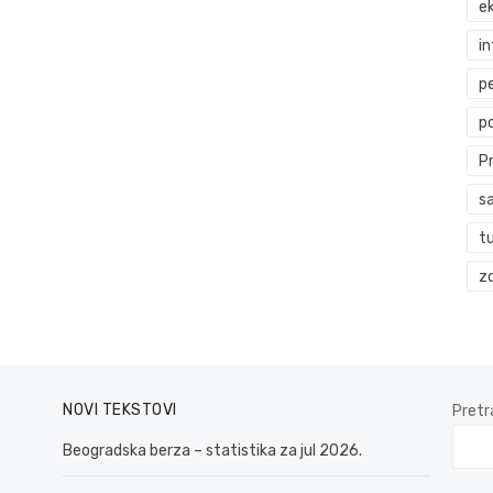
ek
i
p
p
P
s
t
zd
NOVI TEKSTOVI
Pretr
Beogradska berza – statistika za jul 2026.