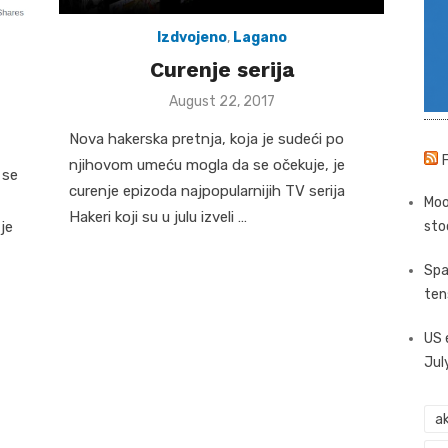
Izdvojeno
,
Lagano
Curenje serija
Posted
August 22, 2017
on
Nova hakerska pretnja, koja je sudeći po
njihovom umeću mogla da se očekuje, je
 se
curenje epizoda najpopularnijih TV serija
Moo
Hakeri koji su u julu izveli …
 je
sto
Spa
ten
US 
Jul
ak