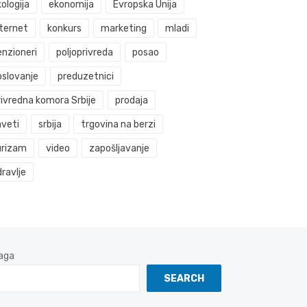
ologija
ekonomija
Evropska Unija
nternet
konkurs
marketing
mladi
enzioneri
poljoprivreda
posao
oslovanje
preduzetnici
rivredna komora Srbije
prodaja
aveti
srbija
trgovina na berzi
urizam
video
zapošljavanje
ravlje
aga
SEARCH