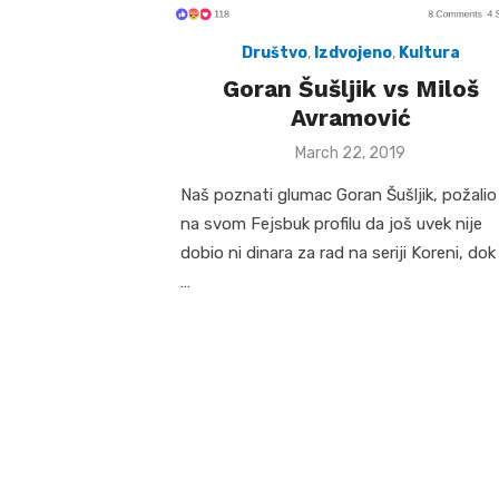
Društvo
,
Izdvojeno
,
Kultura
Goran Šušljik vs Miloš
Avramović
Posted
March 22, 2019
on
Naš poznati glumac Goran Šušljik, požalio
na svom Fejsbuk profilu da još uvek nije
dobio ni dinara za rad na seriji Koreni, dok
…