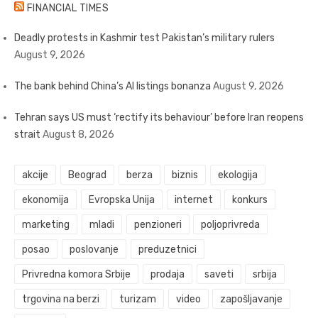
FINANCIAL TIMES
Deadly protests in Kashmir test Pakistan’s military rulers
August 9, 2026
The bank behind China’s AI listings bonanza
August 9, 2026
Tehran says US must ‘rectify its behaviour’ before Iran reopens
strait
August 8, 2026
akcije
Beograd
berza
biznis
ekologija
ekonomija
Evropska Unija
internet
konkurs
marketing
mladi
penzioneri
poljoprivreda
posao
poslovanje
preduzetnici
Privredna komora Srbije
prodaja
saveti
srbija
trgovina na berzi
turizam
video
zapošljavanje