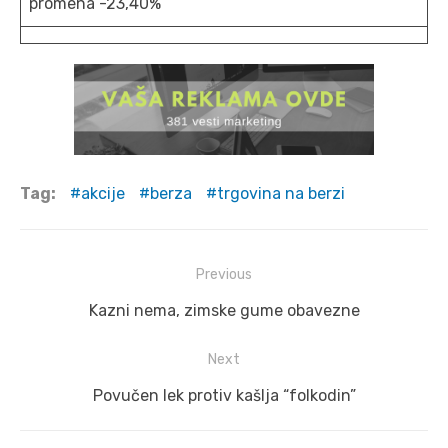
promena -23,40%
Tag:
akcije
berza
trgovina na berzi
Post
Previous
navigation
Previous
Kazni nema, zimske gume obavezne
post:
Next
Next
Povučen lek protiv kašlja “folkodin”
post: