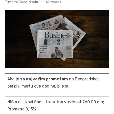
on
Time to Read:
1 min
-
140
words
Akcije
sa najvećim prometom
na Beogradskoj
berzi u martu ove godine, bile su:
NIS a.d. , Novi Sad – trenutna vrednost 760,00 din;
Promena 0,13%