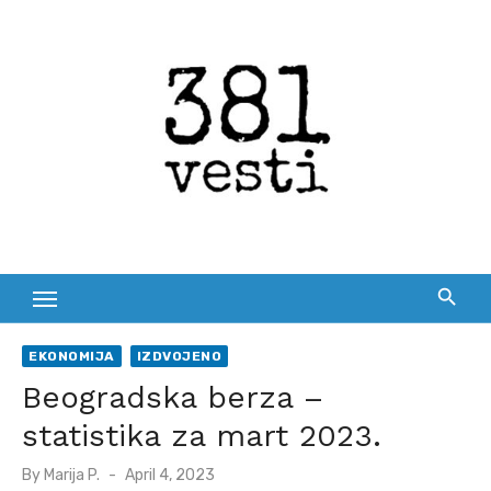
Skip
to
content
EKONOMIJA
IZDVOJENO
Beogradska berza –
statistika za mart 2023.
Posted
By
Marija P.
April 4, 2023