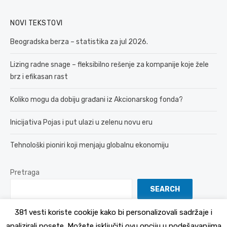
NOVI TEKSTOVI
Beogradska berza – statistika za jul 2026.
Lizing radne snage – fleksibilno rešenje za kompanije koje žele
brz i efikasan rast
Koliko mogu da dobiju građani iz Akcionarskog fonda?
Inicijativa Pojas i put ulazi u zelenu novu eru
Tehnološki pioniri koji menjaju globalnu ekonomiju
Pretraga
SEARCH
381 vesti koriste cookije kako bi personalizovali sadržaje i
analizirali posete. Možete isključiti ovu opciju u podešavanjima