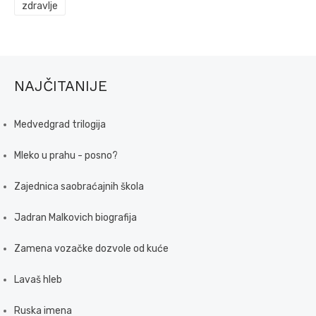
zdravlje
NAJČITANIJE
Medvedgrad trilogija
Mleko u prahu - posno?
Zajednica saobraćajnih škola
Jadran Malkovich biografija
Zamena vozačke dozvole od kuće
Lavaš hleb
Ruska imena