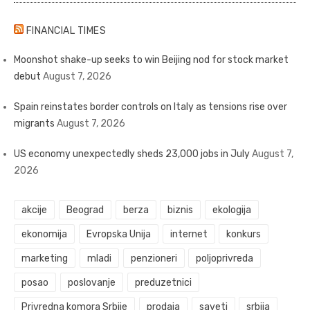
FINANCIAL TIMES
Moonshot shake-up seeks to win Beijing nod for stock market
debut
August 7, 2026
Spain reinstates border controls on Italy as tensions rise over
migrants
August 7, 2026
US economy unexpectedly sheds 23,000 jobs in July
August 7,
2026
akcije
Beograd
berza
biznis
ekologija
ekonomija
Evropska Unija
internet
konkurs
marketing
mladi
penzioneri
poljoprivreda
posao
poslovanje
preduzetnici
Privredna komora Srbije
prodaja
saveti
srbija