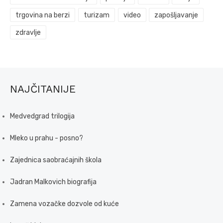
trgovina na berzi
turizam
video
zapošljavanje
zdravlje
NAJČITANIJE
Medvedgrad trilogija
Mleko u prahu - posno?
Zajednica saobraćajnih škola
Jadran Malkovich biografija
Zamena vozačke dozvole od kuće