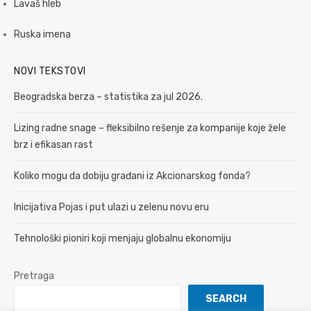
Lavaš hleb
Ruska imena
NOVI TEKSTOVI
Beogradska berza – statistika za jul 2026.
Lizing radne snage – fleksibilno rešenje za kompanije koje žele
brz i efikasan rast
Koliko mogu da dobiju građani iz Akcionarskog fonda?
Inicijativa Pojas i put ulazi u zelenu novu eru
Tehnološki pioniri koji menjaju globalnu ekonomiju
Pretraga
SEARCH