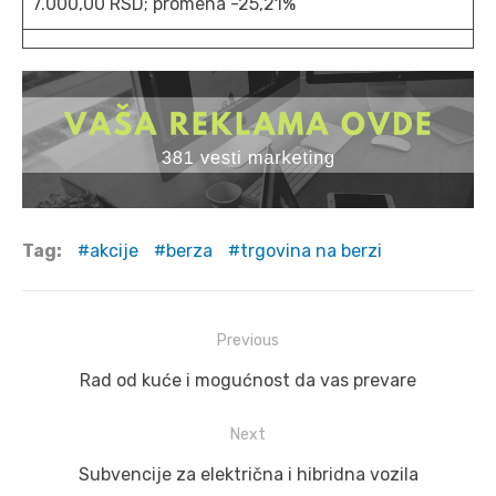
7.000,00 RSD; promena -25,21%
Tag:
akcije
berza
trgovina na berzi
Post
Previous
navigation
Previous
Rad od kuće i mogućnost da vas prevare
post:
Next
Next
Subvencije za električna i hibridna vozila