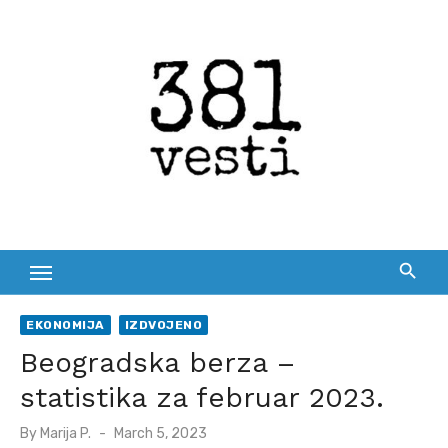
Skip
to
content
EKONOMIJA
IZDVOJENO
Beogradska berza –
statistika za februar 2023.
Posted
By
Marija P.
March 5, 2023