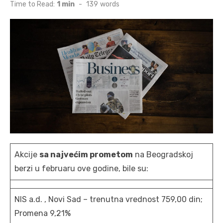
on
Time to Read:
1 min
-
139
words
Akcije
sa najvećim prometom
na Beogradskoj
berzi u februaru ove godine, bile su:
NIS a.d. , Novi Sad – trenutna vrednost 759,00 din;
Promena 9,21%