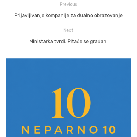
Post
Previous
navigation
Previous
Prijavljivanje kompanije za dualno obrazovanje
post:
Next
Next
Ministarka tvrdi: Pitaće se građani
post: