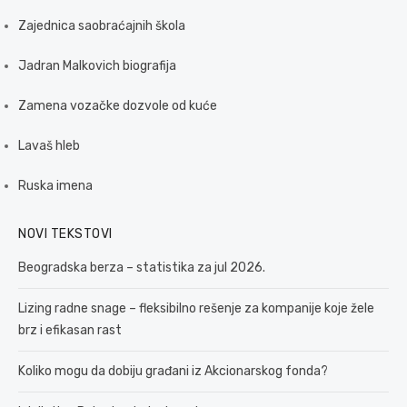
Zajednica saobraćajnih škola
Jadran Malkovich biografija
Zamena vozačke dozvole od kuće
Lavaš hleb
Ruska imena
NOVI TEKSTOVI
Beogradska berza – statistika za jul 2026.
Lizing radne snage – fleksibilno rešenje za kompanije koje žele
brz i efikasan rast
Koliko mogu da dobiju građani iz Akcionarskog fonda?