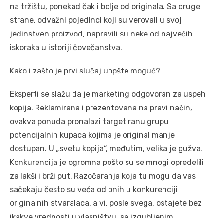
na tržištu, ponekad čak i bolje od originala. Sa druge
strane, odvažni pojedinci koji su verovali u svoj
jedinstven proizvod, napravili su neke od najvećih
iskoraka u istoriji čovečanstva.
Kako i zašto je prvi slučaj uopšte moguć?
Eksperti se slažu da je marketing odgovoran za uspeh
kopija. Reklamirana i prezentovana na pravi način,
ovakva ponuda pronalazi targetiranu grupu
potencijalnih kupaca kojima je original manje
dostupan. U „svetu kopija“, međutim, velika je gužva.
Konkurencija je ogromna pošto su se mnogi opredelili
za lakši i brži put. Razočaranja koja tu mogu da vas
sačekaju često su veća od onih u konkurenciji
originalnih stvaralaca, a vi, posle svega, ostajete bez
ikakve vrednosti u vlasništvu, sa izgubljenim