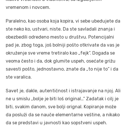
vremenom i novcem.
Paralelno, kao osoba koja kopira, vi sebe ubeđujete da
ste neko ko, ustvari, niste. Da ste savladali znanja i
obezbedili određeno mesto u društvu. Potencijalni
pad je, zbog toga, još bolniji pošto otkrivate da vas je
okruženje sve vreme tretiralo kao „fejk“. Događa se
veoma često i da, dok glumite uspeh, osećate grižu
savesti pošto, jednostavno, znate da „to nije to“ i da
ste varalica.
Savet je, dakle, autentičnost i istrajavanje na njoj. Ali
ne u smislu „bolje je biti loš original…“ Zadatak i cilj je
biti, svakim danom, sve bolji orignal. Kopiranje može
da posluži da se nauče elementarne veštine, a nikako
da se predstavi u javnosti kao sopstveni uspeh.