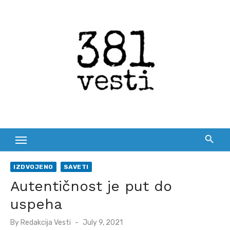
Skip
to
content
IZDVOJENO
SAVETI
Autentičnost je put do
uspeha
Posted
By
Redakcija Vesti
July 9, 2021