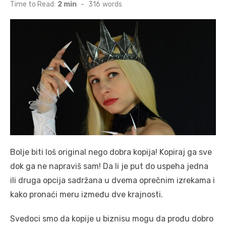
on
Time to Read:
2 min
-
316
words
Bolje biti loš original nego dobra kopija! Kopiraj ga sve
dok ga ne napraviš sam! Da li je put do uspeha jedna
ili druga opcija sadržana u dvema oprečnim izrekama i
kako pronaći meru između dve krajnosti.
Svedoci smo da kopije u biznisu mogu da prođu dobro