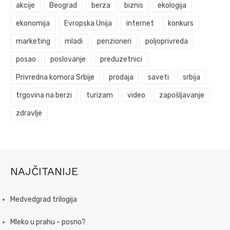
akcije
Beograd
berza
biznis
ekologija
ekonomija
Evropska Unija
internet
konkurs
marketing
mladi
penzioneri
poljoprivreda
posao
poslovanje
preduzetnici
Privredna komora Srbije
prodaja
saveti
srbija
trgovina na berzi
turizam
video
zapošljavanje
zdravlje
NAJČITANIJE
Medvedgrad trilogija
Mleko u prahu - posno?