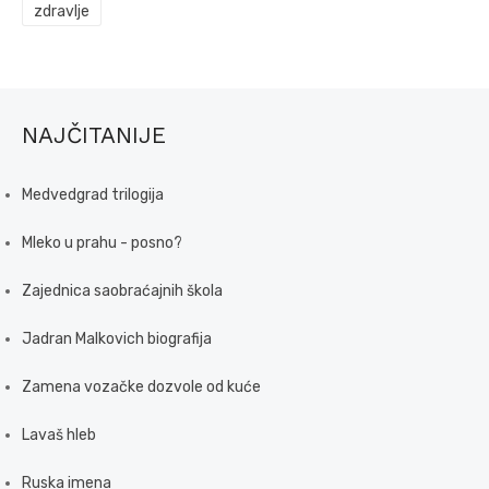
zdravlje
NAJČITANIJE
Medvedgrad trilogija
Mleko u prahu - posno?
Zajednica saobraćajnih škola
Jadran Malkovich biografija
Zamena vozačke dozvole od kuće
Lavaš hleb
Ruska imena