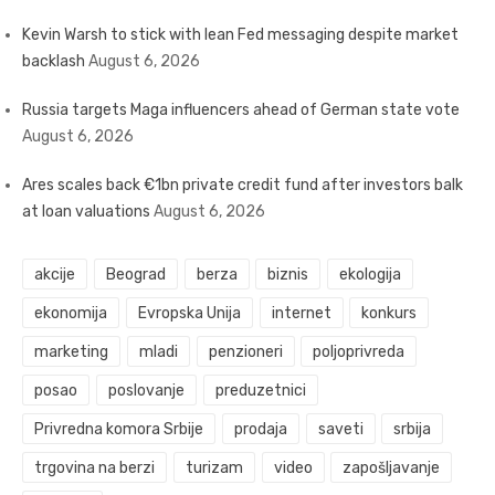
Kevin Warsh to stick with lean Fed messaging despite market
backlash
August 6, 2026
Russia targets Maga influencers ahead of German state vote
August 6, 2026
Ares scales back €1bn private credit fund after investors balk
at loan valuations
August 6, 2026
akcije
Beograd
berza
biznis
ekologija
ekonomija
Evropska Unija
internet
konkurs
marketing
mladi
penzioneri
poljoprivreda
posao
poslovanje
preduzetnici
Privredna komora Srbije
prodaja
saveti
srbija
trgovina na berzi
turizam
video
zapošljavanje