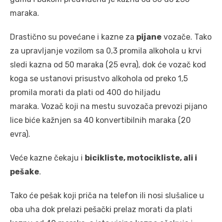
maraka.
Drastično su povećane i kazne za
pijane
vozače. Tako
za upravljanje vozilom sa 0,3 promila alkohola u krvi
sledi kazna od 50 maraka (25 evra), dok će vozač kod
koga se ustanovi prisustvo alkohola od preko 1,5
promila morati da plati od 400 do hiljadu
maraka. Vozač koji na mestu suvozača prevozi pijano
lice biće kažnjen sa 40 konvertibilnih maraka (20
evra).
Veće kazne čekaju i
bicikliste, motocikliste, ali i
pešake
.
Tako će pešak koji priča na telefon ili nosi slušalice u
oba uha dok prelazi pešački prelaz morati da plati