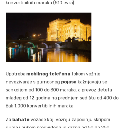
konvertibilnih maraka (510 evra).
Upotreba
mobilnog telefona
tokom vožnje i
nevezivanje sigurnosnog
pojasa
kažnjavaju se
sankcijom od 100 do 300 maraka, a prevoz deteta
mlađeg od 12 godina na prednjem sedištu od 400 do
čak 1.000 konvertibilnih maraka.
Za
bahate
vozače koji vožnju započinju škripom
guma i bukom predviđena je kazna od 50 do 250