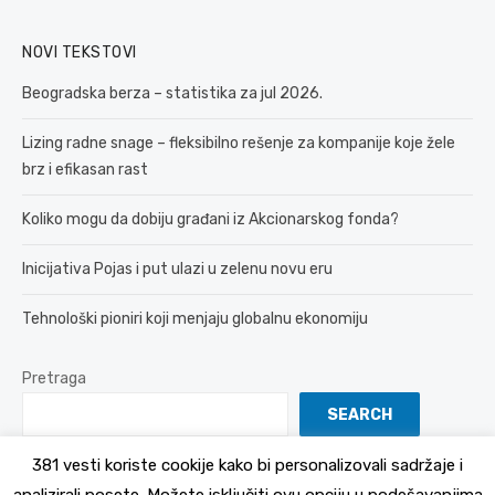
NOVI TEKSTOVI
Beogradska berza – statistika za jul 2026.
Lizing radne snage – fleksibilno rešenje za kompanije koje žele
brz i efikasan rast
Koliko mogu da dobiju građani iz Akcionarskog fonda?
Inicijativa Pojas i put ulazi u zelenu novu eru
Tehnološki pioniri koji menjaju globalnu ekonomiju
Pretraga
SEARCH
381 vesti koriste cookije kako bi personalizovali sadržaje i