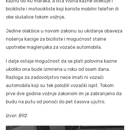
kaznu od 40 maraka, a ista visina kazne očekuje i
bicikliste i motocikliste koji koriste mobilni telefon ili
obe slušalice tokom vožnje.
Jedine olakšice u novom zakonu su ukidanje obaveza
nošenja kacige za biciliste i mogućnost stalne
upotrebe maglenjaka za vozače automobila.
I dalje ostaje mogućnost da se plati polovina kazne
ukoliko ona bude izmirena u roku od osam dana.
Razloga za zadovoljstvo neće imati ni vozači
automobila koji su tek položili vozački ispit. Tokom
prve dve godine vožnje zakonom im je zabranjeno da
budu na putu od ponoći do pet časova ujutro.
Izvor: B92