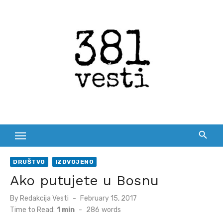
Skip
to
content
DRUŠTVO
IZDVOJENO
Ako putujete u Bosnu
Posted
By
Redakcija Vesti
February 15, 2017
on
Time to Read:
1 min
-
286
words