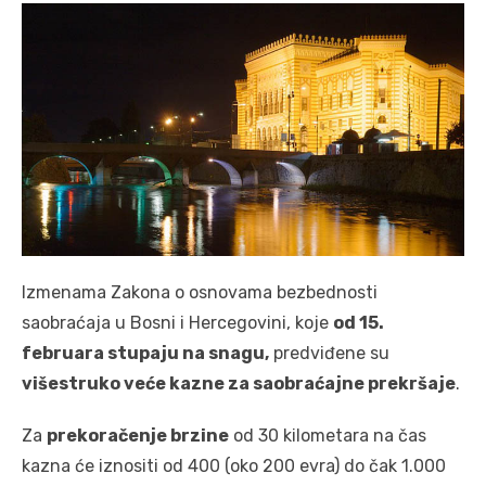
Izmenama Zakona o osnovama bezbednosti
saobraćaja u Bosni i Hercegovini, koje
od 15.
februara stupaju na snagu,
predviđene su
višestruko veće kazne za saobraćajne prekršaje
.
Za
prekoračenje brzine
od 30 kilometara na čas
kazna će iznositi od 400 (oko 200 evra) do čak 1.000