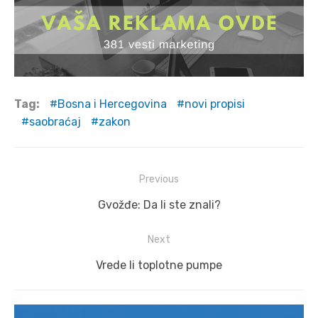
Tag:
Bosna i Hercegovina
novi propisi
saobraćaj
zakon
Post
Previous
navigation
Previous
Gvožđe: Da li ste znali?
post:
Next
Next
Vrede li toplotne pumpe
post: