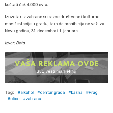
koštati čak 4.000 evra.
Izuzetak iz zabrane su razne društvene i kulturne
manifestacije u gradu, tako da prohibicija ne važi za
Novu godinu, 31. decembra i 1. januara.
Izvor: Beta
Tag:
alkohol
centar grada
kazna
Prag
ulice
zabrana