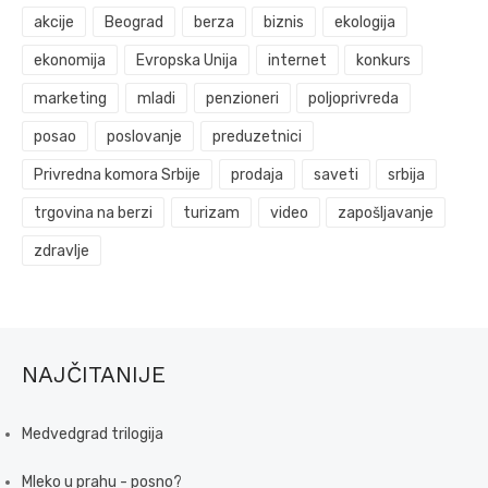
akcije
Beograd
berza
biznis
ekologija
ekonomija
Evropska Unija
internet
konkurs
marketing
mladi
penzioneri
poljoprivreda
posao
poslovanje
preduzetnici
Privredna komora Srbije
prodaja
saveti
srbija
trgovina na berzi
turizam
video
zapošljavanje
zdravlje
NAJČITANIJE
Medvedgrad trilogija
Mleko u prahu - posno?