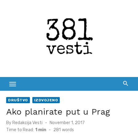
Skip
to
content
DRUŠTVO
IZDVOJENO
Ako planirate put u Prag
Posted
By
Redakcija Vesti
November 1, 2017
on
Time to Read:
1 min
-
281
words