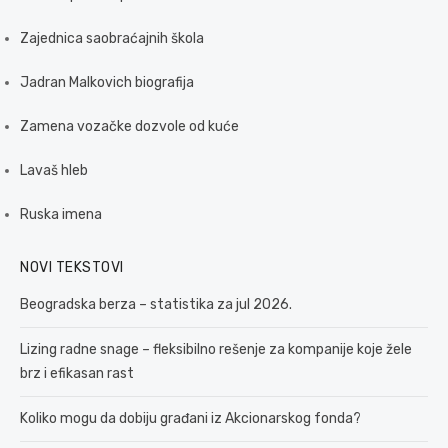
Zajednica saobraćajnih škola
Jadran Malkovich biografija
Zamena vozačke dozvole od kuće
Lavaš hleb
Ruska imena
NOVI TEKSTOVI
Beogradska berza – statistika za jul 2026.
Lizing radne snage – fleksibilno rešenje za kompanije koje žele
brz i efikasan rast
Koliko mogu da dobiju građani iz Akcionarskog fonda?