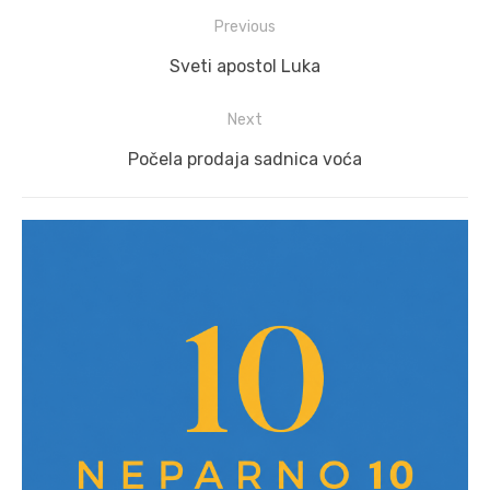
Post
Previous
navigation
Previous
Sveti apostol Luka
post:
Next
Next
Počela prodaja sadnica voća
post: