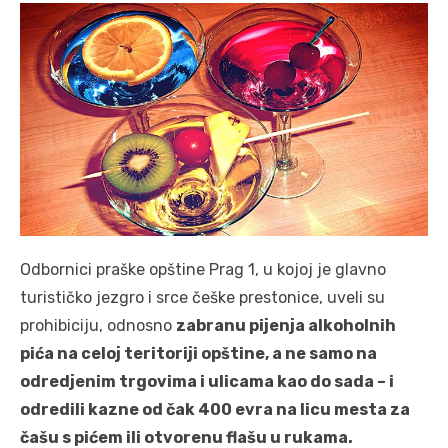
Odbornici praške opštine Prag 1, u kojoj je glavno
turističko jezgro i srce češke prestonice, uveli su
prohibiciju, odnosno
zabranu pijenja alkoholnih
pića na celoj teritoriji opštine, a ne samo na
odredjenim trgovima i ulicama kao do sada – i
odredili kazne od čak 400 evra na licu mesta za
čašu s pićem ili otvorenu flašu u rukama.