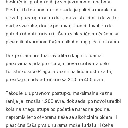
beskućnici protiv kojih je svojevremeno uvedena.
Postoji i bitna novina – do sada je policija morala da
uhvati prestupnika na delu, da zaista pije ili da za to
nadje svedoke, dok je po novoj uredbi dovoljno da
patrola uhvati turistu ili Čeha s plastičnom čašom sa
pićem ili otvorenom flašom alkoholnog pića u rukama.
Dok je stara uredba navodila u kojim ulicama i
parkovima vlada prohibicija, nova obuhvata celo
turističko srce Praga, a kazne na licu mesta za taj
prekršaj su udvostručene sa 200 na 400 evra.
Takodje, u upravnom postupku maksimalna kazna
ranije je iznosila 1.200 evra, dok sada, po novoj uredbi
koja na snagu stupa od početka naredne godine,
nepromišljeno otvorena flaša sa alkoholnim pićem ili
plastična čaša piva u rukama može turistu ili Čeha