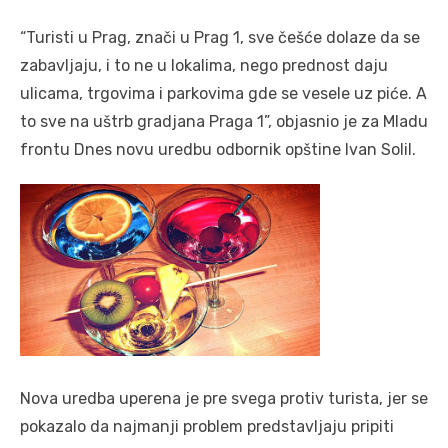
“Turisti u Prag, znači u Prag 1, sve češće dolaze da se
zabavljaju, i to ne u lokalima, nego prednost daju
ulicama, trgovima i parkovima gde se vesele uz piće. A
to sve na uštrb gradjana Praga 1”, objasnio je za Mladu
frontu Dnes novu uredbu odbornik opštine Ivan Solil.
Nova uredba uperena je pre svega protiv turista, jer se
pokazalo da najmanji problem predstavljaju pripiti