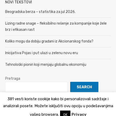
NOVI TEKSTOVI
Beogradska berza – statistika za jul 2026.
Lizing radne snage – fleksibilno rešenje za kompanije koje žele
brz i efikasan rast
Koliko mogu da dobiju građani iz Akcionarskog fonda?
Inicijativa Pojas i put ulazi u zelenu novu eru
Tehnološki pioniri koji menjaju globalnu ekonomiju
Pretraga
SEARCH
381 vesti koriste cookije kako bi personalizovali sadržaje i
analizirali posete. Možete isključiti ovu opciju u podešavanjima
© 2026 381 vesti
Politika Privatnosti
vašeg browsera.
Privacy
OK