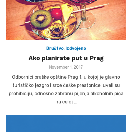
Društvo
,
Izdvojeno
Ako planirate put u Prag
Posted
November 1, 2017
on
Odbornici praške opštine Prag 1, u kojoj je glavno
turističko jezgro i srce češke prestonice, uveli su
prohibiciju, odnosno zabranu pijenja alkoholnih pića
na celoj …