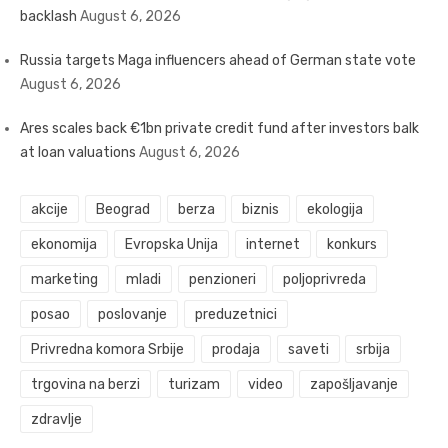
backlash
August 6, 2026
Russia targets Maga influencers ahead of German state vote
August 6, 2026
Ares scales back €1bn private credit fund after investors balk
at loan valuations
August 6, 2026
akcije
Beograd
berza
biznis
ekologija
ekonomija
Evropska Unija
internet
konkurs
marketing
mladi
penzioneri
poljoprivreda
posao
poslovanje
preduzetnici
Privredna komora Srbije
prodaja
saveti
srbija
trgovina na berzi
turizam
video
zapošljavanje
zdravlje