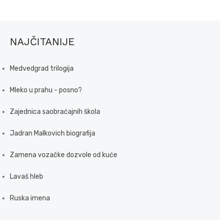
NAJČITANIJE
Medvedgrad trilogija
Mleko u prahu - posno?
Zajednica saobraćajnih škola
Jadran Malkovich biografija
Zamena vozačke dozvole od kuće
Lavaš hleb
Ruska imena