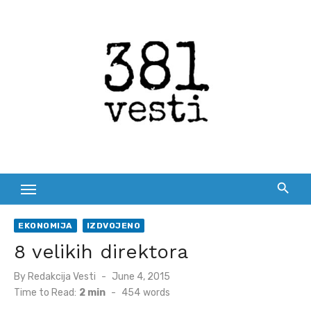
Skip
to
content
EKONOMIJA
IZDVOJENO
8 velikih direktora
Posted
By
Redakcija Vesti
June 4, 2015
on
Time to Read:
2 min
-
454
words