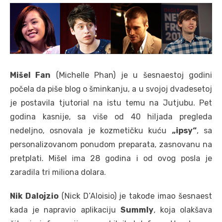
Mišel Fan
(Michelle Phan) je u šesnaestoj godini
počela da piše blog o šminkanju, a u svojoj dvadesetoj
je postavila tjutorial na istu temu na Jutjubu. Pet
godina kasnije, sa više od 40 hiljada pregleda
nedeljno, osnovala je kozmetičku kuću
„ipsy“
, sa
personalizovanom ponudom preparata, zasnovanu na
pretplati. Mišel ima 28 godina i od ovog posla je
zaradila tri miliona dolara.
Nik Dalojzio
(Nick D’Aloisio) je takođe imao šesnaest
kada je napravio aplikaciju
Summly
, koja olakšava