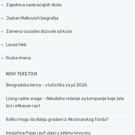
Zajednica saobraćajnih škola
Jadran Malkovich biografija
Zamena vozačke dozvole od kuće
Lavaš hleb
Ruska imena
NOVI TEKSTOVI
Beogradska berza – statistika za jul 2026.
Lizing radne snage – fleksibilno rešenje za kompanije koje žele
brz i efikasan rast
Koliko mogu da dobiju građani iz Akcionarskog fonda?
Inicijativa Pojas i put ulazi u zelenu novu eru