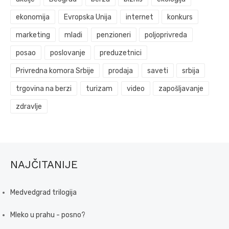
ekonomija
Evropska Unija
internet
konkurs
marketing
mladi
penzioneri
poljoprivreda
posao
poslovanje
preduzetnici
Privredna komora Srbije
prodaja
saveti
srbija
trgovina na berzi
turizam
video
zapošljavanje
zdravlje
NAJČITANIJE
Medvedgrad trilogija
Mleko u prahu - posno?