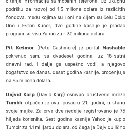
čitanje informacija sa mobilnih telefona. Uz ukupnu
podršku za razvoj od 1,3 miliona dolara iz različitih
fondova, među kojima su i oni na čijem su čelu Joko
Ono i Ešton Kučer, dve godine kasnije je prodao
program servisu Yahoo za – 30 miliona dolara.
Pit Kešmor
(Pete Cashmore) je portal
Mashable
pokrenuo sam, sa dvadeset godina, uz 18-satni
dnevni rad. I dalje ga uspešno vodi, a njegovo
bogatstvo se danas, deset godina kasnije, procenjuje
na 95 miliona dolara.
Dejvid Karp
(David Karp) osnivač društvene mreže
Tumblr
otpočeo je ovaj posao u 21. godini, u stanu
svoje majke. Za prve dve nedelje registrovano je 75
hiljada korisnika. Šest godina kasnije Yahoo je kupio
Tumblr za 1,1 milijardu dolara, od čega je Dejvidu lično