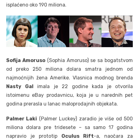
isplaćeno oko 190 miliona.
Sofija Amoruso
(Sophia Amoruso) se sa bogatstvom
od preko 250 miliona dolara smatra jednom od
najmoćnijih žena Amerike. Vlasnica modnog brenda
Nasty Gal
imala je 22 godine kada je otvorila
istoimenu eBay prodavnicu, koja je u narednih pet
godina prerasla u lanac maloprodajnih objekata.
Palmer Laki
(Palmer Luckey) zaradio je više od 500
miliona dolara pre tridesete – sa samo 17 godina
napravio je prototip
Oculus Rift
-a, naočara za