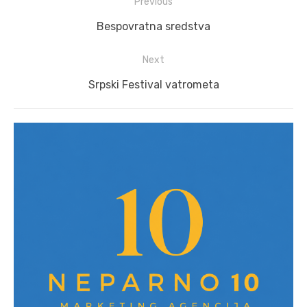
Post
Previous
navigation
Previous
Bespovratna sredstva
post:
Next
Next
Srpski Festival vatrometa
post: