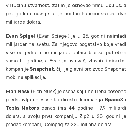
virtuelnu stvarnost, zatim je osnovao firmu Oculus, a
pet godina kasnije ju je prodao Facebook-u za dve
milijarde dolara.
Evan Špigel
(Evan Spiegel) je u 25. godini najmlađi
milijarder na svetu. Za njegovo bogatstvo koje vredi
više od jednu i po milijardu dolara bile su potrebne
samo tri godine, a Evan je osnivač, vlasnik i direktor
kompanije
Snapchat
, čiji je glavni proizvod Snapchat
mobilna aplikacija.
Elon Mask
(Elon Musk) je osoba koju ne treba posebno
predstavljati – vlasnik i direktor kompanija
SpaceX
i
Tesla Motors
danas ima 44 godine i 7,9 milijardi
dolara, a svoju prvu kompaniju Zip2 u 28. godini je
prodao kompaniji Compaq za 220 miliona dolara.