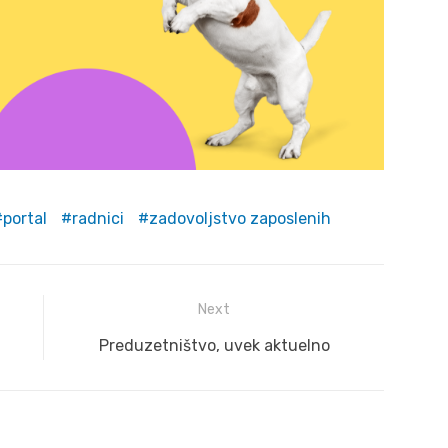
portal
radnici
zadovoljstvo zaposlenih
Next
Next
Preduzetništvo, uvek aktuelno
post: