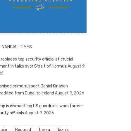
FINANCIAL TIMES
 replaces top security official at crucial
ent in talks over Strait of Hormuz
August 9,
26
anised crime suspect Daniel Kinahan
radited from Dubai to Ireland
August 9, 2026
mp is dismantling US guardrails, warn former
rity officials
August 9, 2026
cije
Beograd
berza
biznis