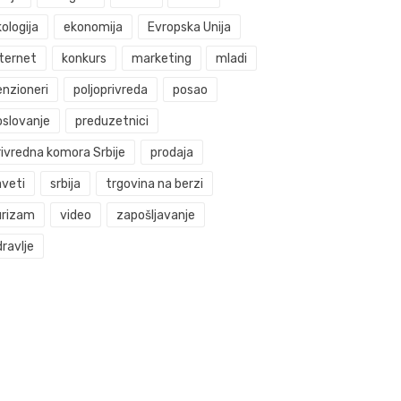
ologija
ekonomija
Evropska Unija
nternet
konkurs
marketing
mladi
enzioneri
poljoprivreda
posao
oslovanje
preduzetnici
rivredna komora Srbije
prodaja
aveti
srbija
trgovina na berzi
urizam
video
zapošljavanje
ravlje