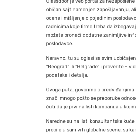
Glassdoor je veb portal za nezaposlene 
običan sajt namenjen zapošljavanju, al
ocene i mišljenje o pojedinim poslodav
radnicima koje firme treba da izbegavaj
možete pronaći dodatne zanimljive info
poslodavce.
Naravno, tu su oglasi sa svim uobičaj
“Beograd” ili “Belgrade” i proverite –
podataka i detalja.
Ovoga puta, govorimo o predviđanjima z
znači mnogo pošto se preporuke odnose
čuti da je prvi na listi kompanija u koji
Naredne su na listi konsultantske kuće
probile u sam vrh globalne scene, sa ka