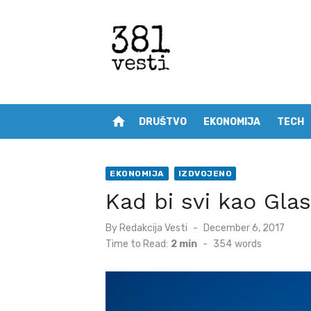
Skip
to
content
home
DRUŠTVO
EKONOMIJA
TECH
EKONOMIJA
IZDVOJENO
Kad bi svi kao Gla
Posted
By
Redakcija Vesti
December 6, 2017
on
Time to Read:
2 min
-
354
words