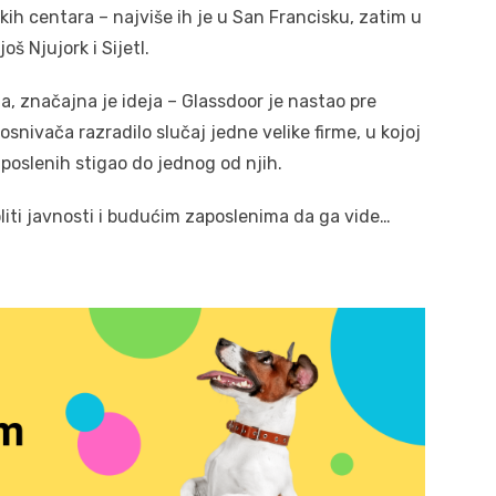
ih centara – najviše ih je u San Francisku, zatim u
š Njujork i Sijetl.
a, značajna je ideja – Glassdoor je nastao pre
snivača razradilo slučaj jedne velike firme, u kojoj
aposlenih stigao do jednog od njih.
oliti javnosti i budućim zaposlenima da ga vide…