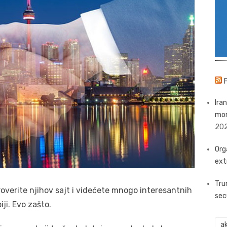
Iran
mom
20
Org
ext
Tru
proverite njihov sajt i videćete mnogo interesantnih
secu
ji. Evo zašto.
ak