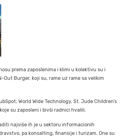
su prema zaposlenima i klimi u kolektivu su i
N-Out Burger, koji su, rame uz rame sa velikim
ubSpot, World Wide Technology, St. Jude Children’s
je su zaposleni i bivši radnici hvalili.
diti najviše ih je u sektoru informacionih
ravstvo, pa konsalting, finansije i turizam. One su