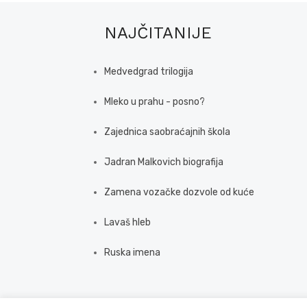
NAJČITANIJE
Medvedgrad trilogija
Mleko u prahu - posno?
Zajednica saobraćajnih škola
Jadran Malkovich biografija
Zamena vozačke dozvole od kuće
Lavaš hleb
Ruska imena