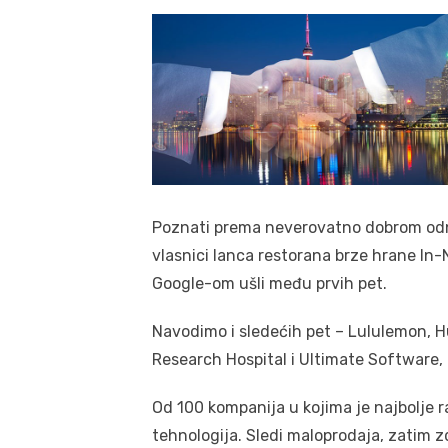
Poznati prema neverovatno dobrom odno
vlasnici lanca restorana brze hrane In-
Google-om ušli među prvih pet.
Navodimo i sledećih pet – Lululemon, H
Research Hospital i Ultimate Software, ko
Od 100 kompanija u kojima je najbolje ra
tehnologija. Sledi maloprodaja, zatim zd