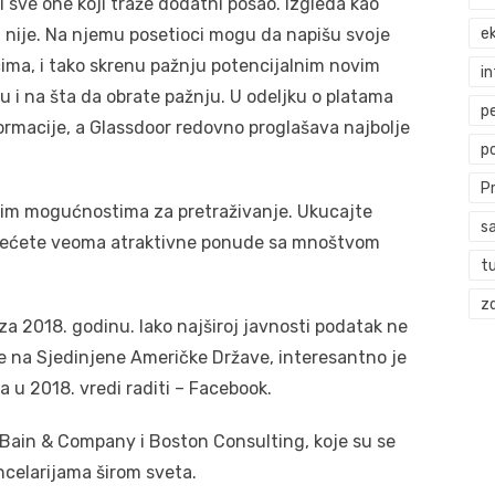
i sve one koji traže dodatni posao. Izgleda kao
i nije. Na njemu posetioci mogu da napišu svoje
ek
cima, i tako skrenu pažnju potencijalnim novim
i
u i na šta da obrate pažnju. U odeljku o platama
p
rmacije, a Glassdoor redovno proglašava najbolje
p
P
enim mogućnostima za pretraživanje. Ukucajte
s
 videćete veoma atraktivne ponude sa mnoštvom
t
zd
a 2018. godinu. Iako najširoj javnosti podatak ne
 na Sjedinjene Američke Države, interesantno je
ma u 2018. vredi raditi – Facebook.
 Bain & Company i Boston Consulting, koje su se
ncelarijama širom sveta.