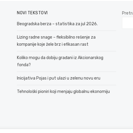
NOVI TEKSTOVI
Pretr
Beogradska berza – statistika za jul 2026.
Lizing radne snage – fleksibilno rešenje za
kompanije koje žele brz i efikasan rast
Koliko mogu da dobiju građani iz Akcionarskog
fonda?
Inicijativa Pojas i put ulazi u zelenu novu eru
Tehnološki pioniri koji menjaju globalnu ekonomiju