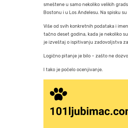
smeštene u samo nekoliko velikih gradsk
Bostonu i u Los Anđelesu. Na spisku su jo
Više od svih konkretnih podataka i imen
tačno deset godina, kada je nekoliko suo
je izveštaj o ispitivanju zadovoljstva z
Logično pitanje je bilo – zašto ne dozv
I tako je počelo ocenjivanje.