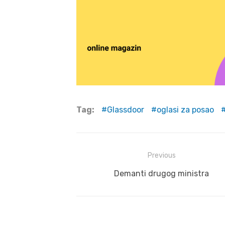
Tag:
Glassdoor
oglasi za posao
Post
Previous
navigation
Previous
Demanti drugog ministra
post: