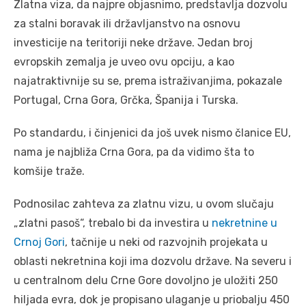
Zlatna viza, da najpre objasnimo, predstavlja dozvolu
za stalni boravak ili državljanstvo na osnovu
investicije na teritoriji neke države. Jedan broj
evropskih zemalja je uveo ovu opciju, a kao
najatraktivnije su se, prema istraživanjima, pokazale
Portugal, Crna Gora, Grčka, Španija i Turska.
Po standardu, i činjenici da još uvek nismo članice EU,
nama je najbliža Crna Gora, pa da vidimo šta to
komšije traže.
Podnosilac zahteva za zlatnu vizu, u ovom slučaju
„zlatni pasoš“, trebalo bi da investira u
nekretnine u
Crnoj Gori
, tačnije u neki od razvojnih projekata u
oblasti nekretnina koji ima dozvolu države. Na severu i
u centralnom delu Crne Gore dovoljno je uložiti 250
hiljada evra, dok je propisano ulaganje u priobalju 450