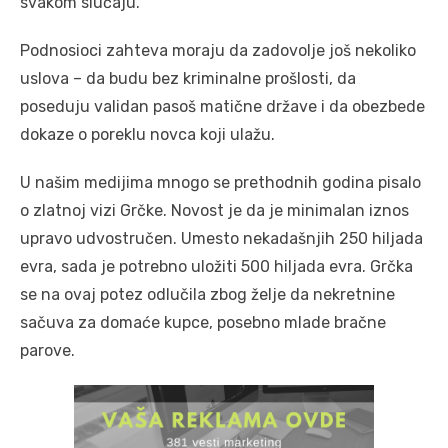
svakom slučaju.
Podnosioci zahteva moraju da zadovolje još nekoliko
uslova – da budu bez kriminalne prošlosti, da
poseduju validan pasoš matične države i da obezbede
dokaze o poreklu novca koji ulažu.
U našim medijima mnogo se prethodnih godina pisalo
o zlatnoj vizi Grčke. Novost je da je minimalan iznos
upravo udvostručen. Umesto nekadašnjih 250 hiljada
evra, sada je potrebno uložiti 500 hiljada evra. Grčka
se na ovaj potez odlučila zbog želje da nekretnine
sačuva za domaće kupce, posebno mlade bračne
parove.