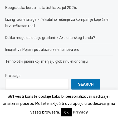
Beogradska berza – statistika za jul 2026.
Lizing radne snage – fleksibilno rešenje za kompanije koje žele
brz i efikasan rast
Koliko mogu da dobiju građani iz Akcionarskog fonda?
Inicijativa Pojas i put ulazi u zelenu novu eru
Tehnološki pioniri koji menjaju globalnu ekonomiju
Pretraga
SEARCH
381 vesti koriste cookije kako bi personalizovali sadržaje i
analizirali posete. Možete isključiti ovu opciju u podešavanjima
© 2026 381 vesti
Politika Privatnosti
vašeg browsera.
Privacy
OK