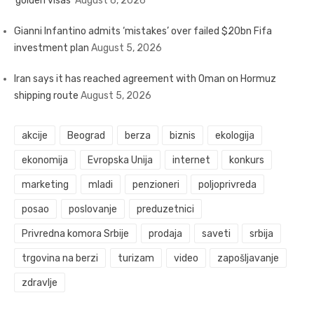
‘golden visas’
August 6, 2026
Gianni Infantino admits ‘mistakes’ over failed $20bn Fifa
investment plan
August 5, 2026
Iran says it has reached agreement with Oman on Hormuz
shipping route
August 5, 2026
akcije
Beograd
berza
biznis
ekologija
ekonomija
Evropska Unija
internet
konkurs
marketing
mladi
penzioneri
poljoprivreda
posao
poslovanje
preduzetnici
Privredna komora Srbije
prodaja
saveti
srbija
trgovina na berzi
turizam
video
zapošljavanje
zdravlje