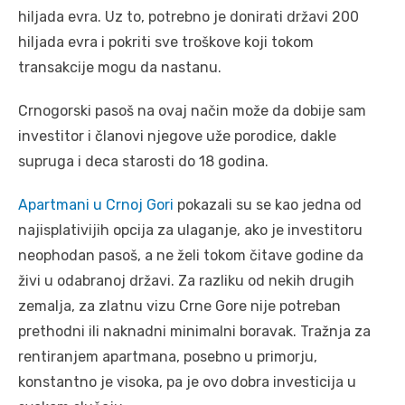
hiljada evra. Uz to, potrebno je donirati državi 200
hiljada evra i pokriti sve troškove koji tokom
transakcije mogu da nastanu.
Crnogorski pasoš na ovaj način može da dobije sam
investitor i članovi njegove uže porodice, dakle
supruga i deca starosti do 18 godina.
Apartmani u Crnoj Gori
pokazali su se kao jedna od
najisplativijih opcija za ulaganje, ako je investitoru
neophodan pasoš, a ne želi tokom čitave godine da
živi u odabranoj državi. Za razliku od nekih drugih
zemalja, za zlatnu vizu Crne Gore nije potreban
prethodni ili naknadni minimalni boravak. Tražnja za
rentiranjem apartmana, posebno u primorju,
konstantno je visoka, pa je ovo dobra investicija u