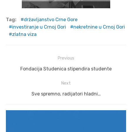
Tag:
državljanstvo Crne Gore
investiranje u Crnoj Gori
nekretnine u Crnoj Gori
zlatna viza
Post
Previous
navigation
Previous
Fondacija Studenica stipendira studente
post:
Next
Next
Sve spremno, radijatori hladni…
post: