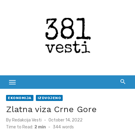
Skip
to
content
EKONOMIJA
IZDVOJENO
Zlatna viza Crne Gore
Posted
By
Redakcija Vesti
October 14, 2022
on
Time to Read:
2 min
-
344
words