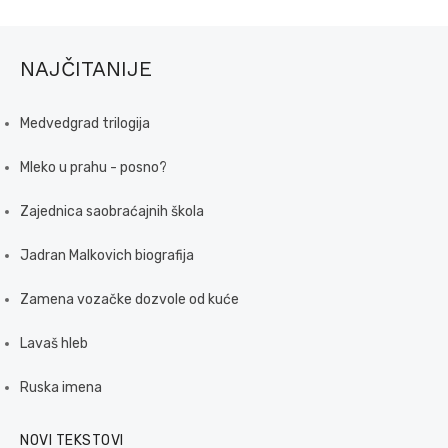
NAJČITANIJE
Medvedgrad trilogija
Mleko u prahu - posno?
Zajednica saobraćajnih škola
Jadran Malkovich biografija
Zamena vozačke dozvole od kuće
Lavaš hleb
Ruska imena
NOVI TEKSTOVI