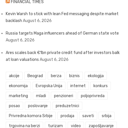
FINANCIAL TIMES
Kevin Warsh to stick with lean Fed messaging despite market
backlash
August 6, 2026
Russia targets Maga influencers ahead of German state vote
August 6, 2026
Ares scales back €1bn private credit fund after investors balk
at loan valuations
August 6, 2026
akcije
Beograd
berza
biznis
ekologija
ekonomija
Evropska Unija
internet
konkurs
marketing
mladi
penzioneri
poljoprivreda
posao
poslovanje
preduzetnici
Privredna komora Srbije
prodaja
saveti
srbija
trgovina na berzi
turizam
video
zapošljavanje