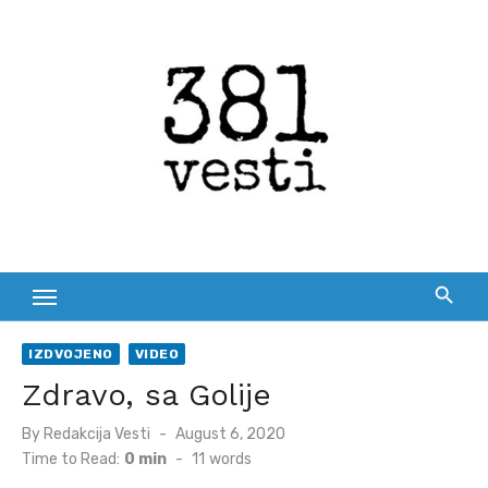
Skip
to
content
IZDVOJENO
VIDEO
Zdravo, sa Golije
Posted
By
Redakcija Vesti
August 6, 2020
on
Time to Read:
0 min
-
11
words