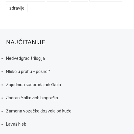
zdravlje
NAJČITANIJE
Medvedgrad trilogija
Mleko u prahu - posno?
Zajednica saobraćajnih škola
Jadran Malkovich biografija
Zamena vozačke dozvole od kuće
Lavaš hleb