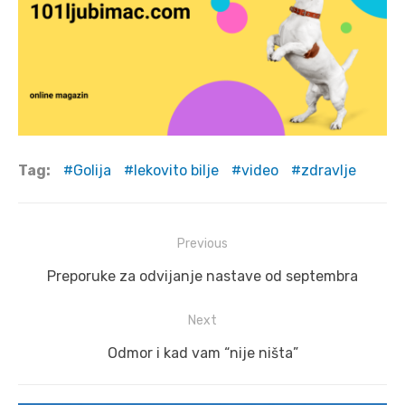
Tag:
Golija
lekovito bilje
video
zdravlje
Post
Previous
navigation
Previous
Preporuke za odvijanje nastave od septembra
post:
Next
Next
Odmor i kad vam “nije ništa”
post: