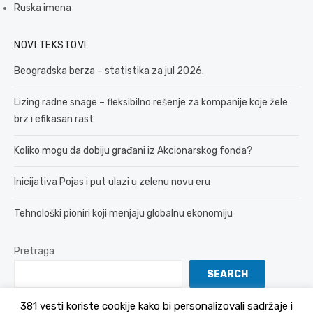
Ruska imena
NOVI TEKSTOVI
Beogradska berza – statistika za jul 2026.
Lizing radne snage – fleksibilno rešenje za kompanije koje žele
brz i efikasan rast
Koliko mogu da dobiju građani iz Akcionarskog fonda?
Inicijativa Pojas i put ulazi u zelenu novu eru
Tehnološki pioniri koji menjaju globalnu ekonomiju
Pretraga
SEARCH
381 vesti koriste cookije kako bi personalizovali sadržaje i