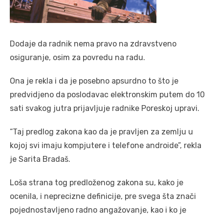
Dodaje da radnik nema pravo na zdravstveno
osiguranje, osim za povredu na radu.
Ona je rekla i da je posebno apsurdno to što je
predvidjeno da poslodavac elektronskim putem do 10
sati svakog jutra prijavljuje radnike Poreskoj upravi.
“Taj predlog zakona kao da je pravljen za zemlju u
kojoj svi imaju kompjutere i telefone androide”, rekla
je Sarita Bradaš.
Loša strana tog predloženog zakona su, kako je
ocenila, i neprecizne definicije, pre svega šta znači
pojednostavljeno radno angažovanje, kao i ko je