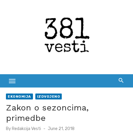
Skip
to
content
EKONOMIJA
IZDVOJENO
Zakon o sezoncima,
primedbe
Posted
By
Redakcija Vesti
June 21, 2018