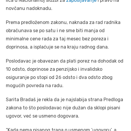
lica u Nacionalnoj službi za
zapošljavanje
i pravo na
novčanu nadoknadu.
Prema predloženom zakonu, naknada za rad radnika
obračunava se po satu i ne sme biti manja od
minimalne cene rada za taj mesec bez poreza i
doprinosa, a isplaćuje se na kraju radnog dana.
Poslodavac je obavezan da plati porez na dohodak od
10 odsto, doprinose za penzijsko i invalidsko
osiguranje po stopi od 26 odsto i dva odsto zbog
mogućih povreda na radu.
Sarita Bradaš je rekla da je najslabija strana Predloga
zakona to što poslodavac nije dužan da sklopi pisani
ugovor, već se usmeno dogovara.
“Kada nema pisanog traga o usmenom ‘ugovoru’, a