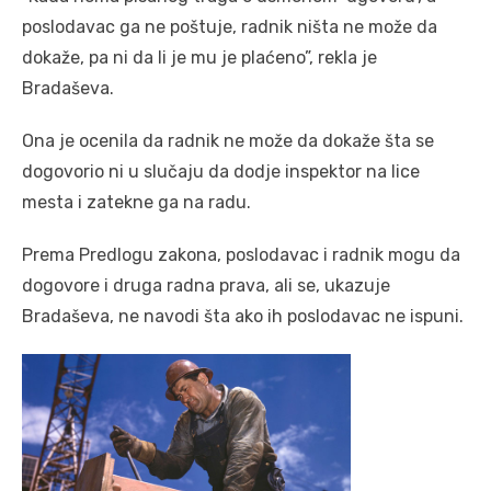
poslodavac ga ne poštuje, radnik ništa ne može da
dokaže, pa ni da li je mu je plaćeno”, rekla je
Bradaševa.
Ona je ocenila da radnik ne može da dokaže šta se
dogovorio ni u slučaju da dodje inspektor na lice
mesta i zatekne ga na radu.
Prema Predlogu zakona, poslodavac i radnik mogu da
dogovore i druga radna prava, ali se, ukazuje
Bradaševa, ne navodi šta ako ih poslodavac ne ispuni.