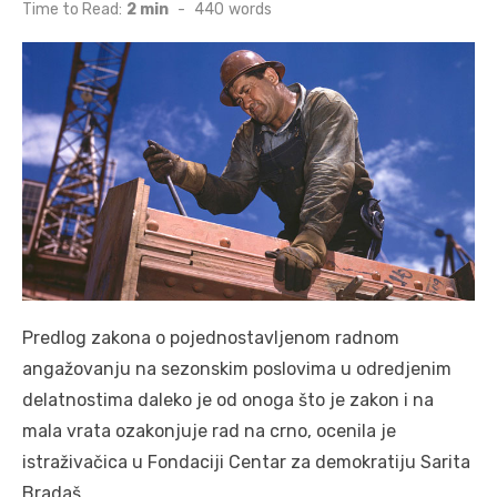
on
Time to Read:
2 min
-
440
words
Predlog zakona o pojednostavljenom radnom
angažovanju na sezonskim poslovima u odredjenim
delatnostima daleko je od onoga što je zakon i na
mala vrata ozakonjuje rad na crno, ocenila je
istraživačica u Fondaciji Centar za demokratiju Sarita
Bradaš.