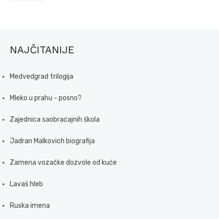
NAJČITANIJE
Medvedgrad trilogija
Mleko u prahu - posno?
Zajednica saobraćajnih škola
Jadran Malkovich biografija
Zamena vozačke dozvole od kuće
Lavaš hleb
Ruska imena