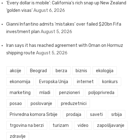
‘Every dollar is mobile’: California’s rich snap up New Zealand
‘golden visas’
August 6, 2026
Gianni Infantino admits ‘mistakes’ over failed $20bn Fifa
investment plan
August 5, 2026
Iran says it has reached agreement with Oman on Hormuz
shipping route
August 5, 2026
akcije
Beograd
berza
biznis
ekologija
ekonomija
Evropska Unija
internet
konkurs
marketing
mladi
penzioneri
poljoprivreda
posao
poslovanje
preduzetnici
Privredna komora Srbije
prodaja
saveti
srbija
trgovina na berzi
turizam
video
zapošljavanje
zdravlje