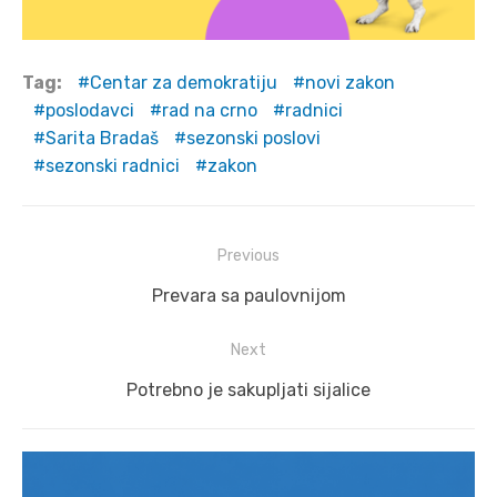
Tag:
Centar za demokratiju
novi zakon
poslodavci
rad na crno
radnici
Sarita Bradaš
sezonski poslovi
sezonski radnici
zakon
Post
Previous
navigation
Previous
Prevara sa paulovnijom
post:
Next
Next
Potrebno je sakupljati sijalice
post: