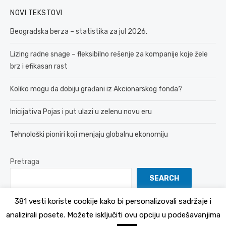
NOVI TEKSTOVI
Beogradska berza – statistika za jul 2026.
Lizing radne snage – fleksibilno rešenje za kompanije koje žele
brz i efikasan rast
Koliko mogu da dobiju građani iz Akcionarskog fonda?
Inicijativa Pojas i put ulazi u zelenu novu eru
Tehnološki pioniri koji menjaju globalnu ekonomiju
Pretraga
SEARCH
381 vesti koriste cookije kako bi personalizovali sadržaje i
analizirali posete. Možete isključiti ovu opciju u podešavanjima
© 2026 381 vesti
Politika Privatnosti