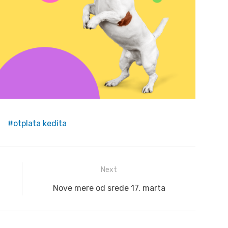
m
otplata kedita
Next
Next
Nove mere od srede 17. marta
post: