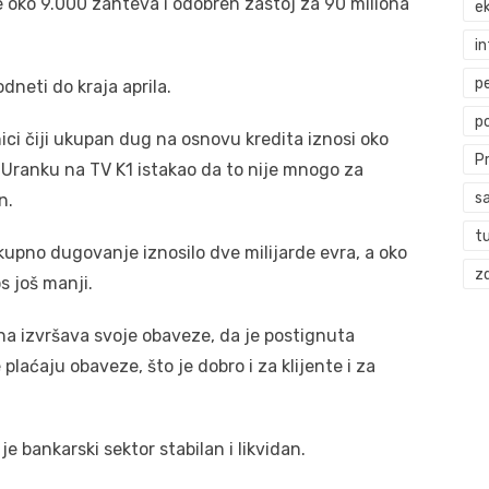
 oko 9.000 zahteva i odobren zastoj za 90 miliona
ek
i
p
dneti do kraja aprila.
p
nici čiji ukupan dug na osnovu kredita iznosi oko
P
u Uranku na TV K1 istakao da to nije mnogo za
s
n.
t
upno dugovanje iznosilo dve milijarde evra, a oko
zd
s još manji.
na izvršava svoje obaveze, da je postignuta
plaćaju obaveze, što je dobro i za klijente i za
je bankarski sektor stabilan i likvidan.