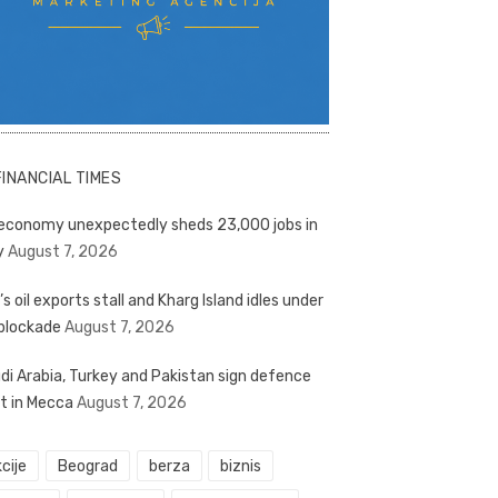
FINANCIAL TIMES
economy unexpectedly sheds 23,000 jobs in
y
August 7, 2026
’s oil exports stall and Kharg Island idles under
blockade
August 7, 2026
di Arabia, Turkey and Pakistan sign defence
t in Mecca
August 7, 2026
cije
Beograd
berza
biznis