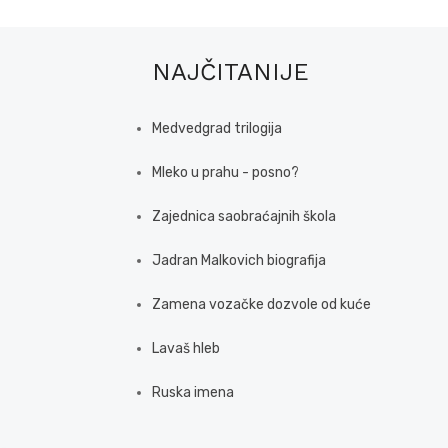
NAJČITANIJE
Medvedgrad trilogija
Mleko u prahu - posno?
Zajednica saobraćajnih škola
Jadran Malkovich biografija
Zamena vozačke dozvole od kuće
Lavaš hleb
Ruska imena