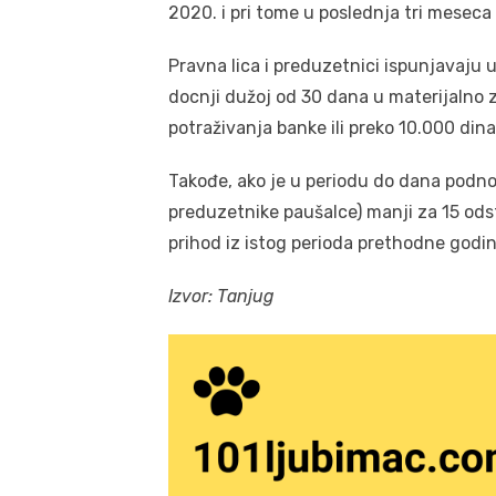
2020. i pri tome u poslednja tri meseca
Pravna lica i preduzetnici ispunjavaju 
docnji dužoj od 30 dana u materijalno 
potraživanja banke ili preko 10.000 din
Takođe, ako je u periodu do dana podn
preduzetnike paušalce) manji za 15 odst
prihod iz istog perioda prethodne godin
Izvor: Tanjug