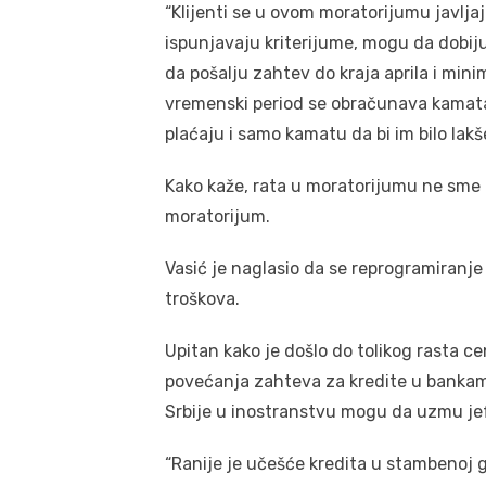
“Klijenti se u ovom moratorijumu javljaj
ispunjavaju kriterijume, mogu da dobiju
da pošalju zahtev do kraja aprila i min
vremenski period se obračunava kamata,
plaćaju i samo kamatu da bi im bilo lakš
Kako kaže, rata u moratorijumu ne sme 
moratorijum.
Vasić je naglasio da se reprogramiranj
troškova.
Upitan kako je došlo do tolikog rasta c
povećanja zahteva za kredite u bankama
Srbije u inostranstvu mogu da uzmu jeft
“Ranije je učešće kredita u stambenoj g