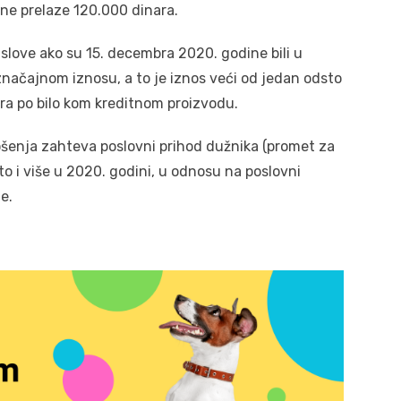
 ne prelaze 120.000 dinara.
uslove ako su 15. decembra 2020. godine bili u
značajnom iznosu, a to je iznos veći od jedan odsto
ara po bilo kom kreditnom proizvodu.
ošenja zahteva poslovni prihod dužnika (promet za
o i više u 2020. godini, u odnosu na poslovni
e.