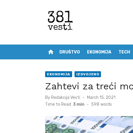
Skip
to
content
home
DRUŠTVO
EKONOMIJA
TECH
EKONOMIJA
IZDVOJENO
Zahtevi za treći mo
Posted
By
Redakcija Vesti
March 15, 2021
on
Time to Read:
3 min
-
598
words