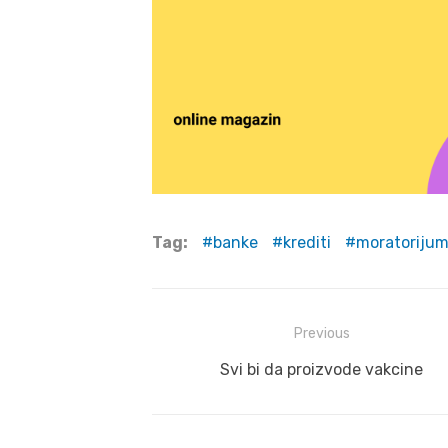
Tag:
banke
krediti
moratoriju
Post
Previous
navigation
Previous
Svi bi da proizvode vakcine
post: