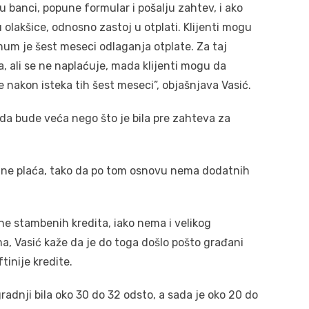
u banci, popune formular i pošalju zahtev, i ako
 olakšice, odnosno zastoj u otplati. Klijenti mogu
imum je šest meseci odlaganja otplate. Za taj
 ali se ne naplaćuje, mada klijenti mogu da
e nakon isteka tih šest meseci”, objašnjava Vasić.
da bude veća nego što je bila pre zahteva za
e ne plaća, tako da po tom osnovu nema dodatnih
ene stambenih kredita, iako nema i velikog
, Vasić kaže da je do toga došlo pošto građani
inije kredite.
radnji bila oko 30 do 32 odsto, a sada je oko 20 do