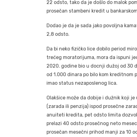
22 odsto, tako da je došlo do malok po
prosečan stambeni kredit u bankarskom 
Dodao je da je sada jako povoljna kama
2,8 odsto.
Da bi neko fizičko lice dobilo period mi
trećeg moratorijuma, mora da ispuni je
2020. godine bio u docnji dužoj od 30 d
od 1.000 dinara po bilo kom kreditnom 
imao status nezaposlenog lica.
Olakšice može da dobije i dužnik koji j
(zarada ili penzija) ispod prosečne zar
anuiteti kredita, pet odsto limita dozvo
prelazi 40 odsto prosečnog neto mesecn
prosečan mesečni prihod manji za 10 ods