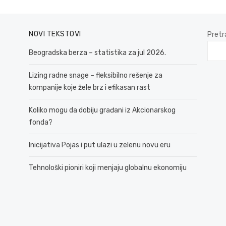
NOVI TEKSTOVI
Pretr
Beogradska berza – statistika za jul 2026.
Lizing radne snage – fleksibilno rešenje za
kompanije koje žele brz i efikasan rast
Koliko mogu da dobiju građani iz Akcionarskog
fonda?
Inicijativa Pojas i put ulazi u zelenu novu eru
Tehnološki pioniri koji menjaju globalnu ekonomiju