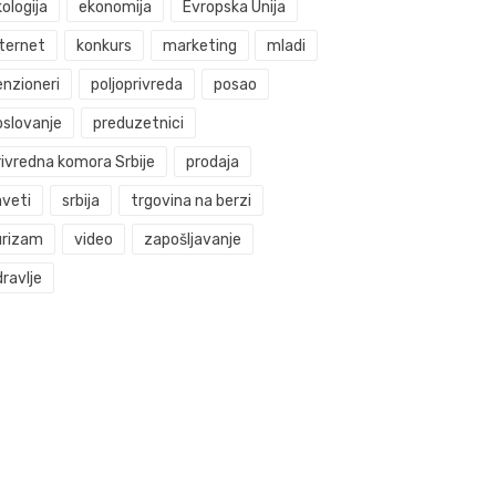
ologija
ekonomija
Evropska Unija
nternet
konkurs
marketing
mladi
enzioneri
poljoprivreda
posao
oslovanje
preduzetnici
rivredna komora Srbije
prodaja
aveti
srbija
trgovina na berzi
urizam
video
zapošljavanje
ravlje