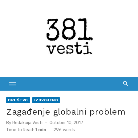
Skip
to
content
DRUŠTVO
IZDVOJENO
Zagađenje globalni problem
Posted
By
Redakcija Vesti
October 10, 2017
on
Time to Read:
1 min
-
296
words