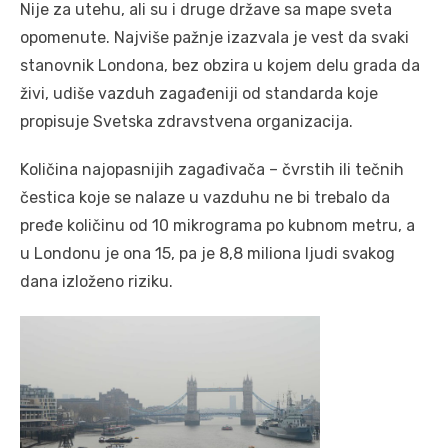
Nije za utehu, ali su i druge države sa mape sveta
opomenute. Najviše pažnje izazvala je vest da svaki
stanovnik Londona, bez obzira u kojem delu grada da
živi, udiše vazduh zagađeniji od standarda koje
propisuje Svetska zdravstvena organizacija.
Količina najopasnijih zagađivača – čvrstih ili tečnih
čestica koje se nalaze u vazduhu ne bi trebalo da
pređe količinu od 10 mikrograma po kubnom metru, a
u Londonu je ona 15, pa je 8,8 miliona ljudi svakog
dana izloženo riziku.