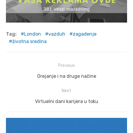
Tag:
London
vazduh
zagađenje
životna sredina
Post
Previous
navigation
Previous
Grejanje i na druge načine
post:
Next
Next
Virtuelni dani karijera u toku
post: