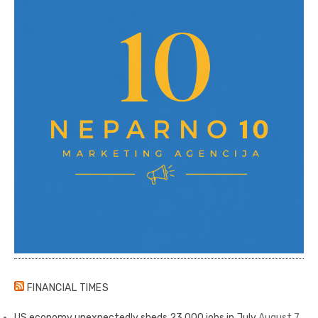
FINANCIAL TIMES
US economy unexpectedly sheds 23,000 jobs in July
August 7,