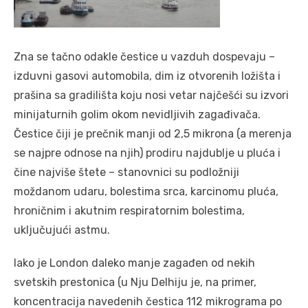
Zna se tačno odakle čestice u vazduh dospevaju –
izduvni gasovi automobila, dim iz otvorenih ložišta i
prašina sa gradilišta koju nosi vetar najčešći su izvori
minijaturnih golim okom nevidljivih zagađivača.
Čestice čiji je prečnik manji od 2,5 mikrona (a merenja
se najpre odnose na njih) prodiru najdublje u pluća i
čine najviše štete – stanovnici su podložniji
moždanom udaru, bolestima srca, karcinomu pluća,
hroničnim i akutnim respiratornim bolestima,
uključujući astmu.
Iako je London daleko manje zagađen od nekih
svetskih prestonica (u Nju Delhiju je, na primer,
koncentracija navedenih čestica 112 mikrograma po