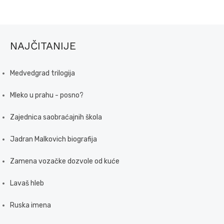
NAJČITANIJE
Medvedgrad trilogija
Mleko u prahu - posno?
Zajednica saobraćajnih škola
Jadran Malkovich biografija
Zamena vozačke dozvole od kuće
Lavaš hleb
Ruska imena