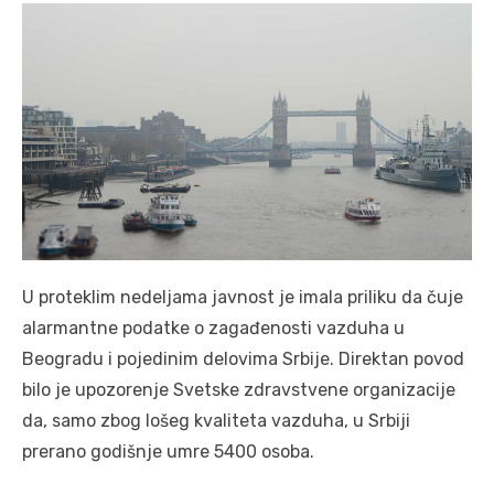
U proteklim nedeljama javnost je imala priliku da čuje
alarmantne podatke o zagađenosti vazduha u
Beogradu i pojedinim delovima Srbije. Direktan povod
bilo je upozorenje Svetske zdravstvene organizacije
da, samo zbog lošeg kvaliteta vazduha, u Srbiji
prerano godišnje umre 5400 osoba.