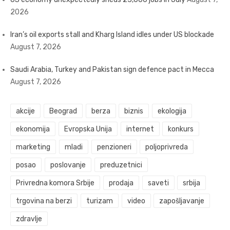
2026
Iran’s oil exports stall and Kharg Island idles under US blockade
August 7, 2026
Saudi Arabia, Turkey and Pakistan sign defence pact in Mecca
August 7, 2026
akcije
Beograd
berza
biznis
ekologija
ekonomija
Evropska Unija
internet
konkurs
marketing
mladi
penzioneri
poljoprivreda
posao
poslovanje
preduzetnici
Privredna komora Srbije
prodaja
saveti
srbija
trgovina na berzi
turizam
video
zapošljavanje
zdravlje