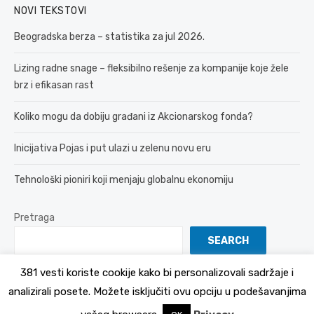
NOVI TEKSTOVI
Beogradska berza – statistika za jul 2026.
Lizing radne snage – fleksibilno rešenje za kompanije koje žele
brz i efikasan rast
Koliko mogu da dobiju građani iz Akcionarskog fonda?
Inicijativa Pojas i put ulazi u zelenu novu eru
Tehnološki pioniri koji menjaju globalnu ekonomiju
Pretraga
SEARCH
381 vesti koriste cookije kako bi personalizovali sadržaje i
analizirali posete. Možete isključiti ovu opciju u podešavanjima
© 2026 381 vesti
Politika Privatnosti