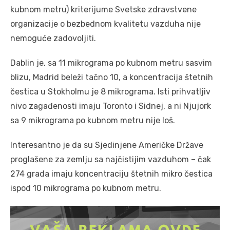
kubnom metru) kriterijume Svetske zdravstvene
organizacije o bezbednom kvalitetu vazduha nije
nemoguće zadovoljiti.
Dablin je, sa 11 mikrograma po kubnom metru sasvim
blizu, Madrid beleži tačno 10, a koncentracija štetnih
čestica u Stokholmu je 8 mikrograma. Isti prihvatljiv
nivo zagađenosti imaju Toronto i Sidnej, a ni Njujork
sa 9 mikrograma po kubnom metru nije loš.
Interesantno je da su Sjedinjene Američke Države
proglašene za zemlju sa najčistijim vazduhom – čak
274 grada imaju koncentraciju štetnih mikro čestica
ispod 10 mikrograma po kubnom metru.