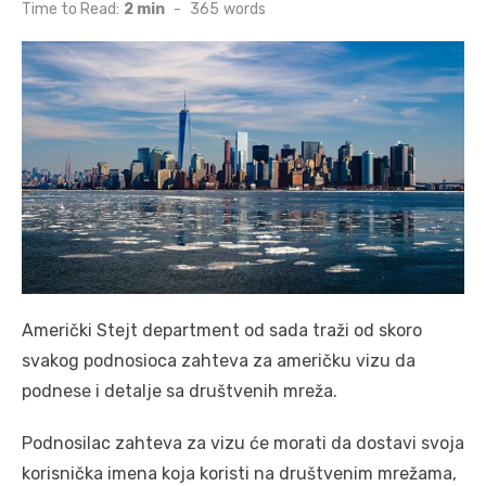
on
Time to Read:
2 min
-
365
words
Američki Stejt department od sada traži od skoro
svakog podnosioca zahteva za američku vizu da
podnese i detalje sa društvenih mreža.
Podnosilac zahteva za vizu će morati da dostavi svoja
korisnička imena koja koristi na društvenim mrežama,