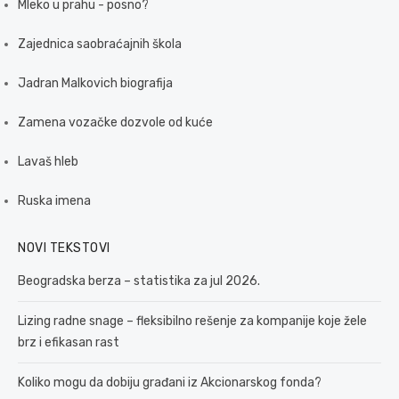
Mleko u prahu - posno?
Zajednica saobraćajnih škola
Jadran Malkovich biografija
Zamena vozačke dozvole od kuće
Lavaš hleb
Ruska imena
NOVI TEKSTOVI
Beogradska berza – statistika za jul 2026.
Lizing radne snage – fleksibilno rešenje za kompanije koje žele
brz i efikasan rast
Koliko mogu da dobiju građani iz Akcionarskog fonda?