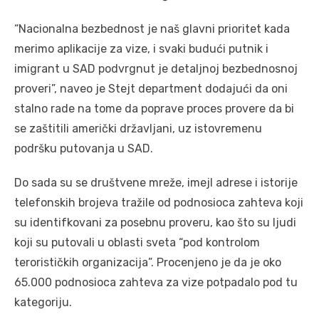
“Nacionalna bezbednost je naš glavni prioritet kada
merimo aplikacije za vize, i svaki budući putnik i
imigrant u SAD podvrgnut je detaljnoj bezbednosnoj
proveri”, naveo je Stejt department dodajući da oni
stalno rade na tome da poprave proces provere da bi
se zaštitili američki državljani, uz istovremenu
podršku putovanja u SAD.
Do sada su se društvene mreže, imejl adrese i istorije
telefonskih brojeva tražile od podnosioca zahteva koji
su identifkovani za posebnu proveru, kao što su ljudi
koji su putovali u oblasti sveta “pod kontrolom
terorističkih organizacija”. Procenjeno je da je oko
65.000 podnosioca zahteva za vize potpadalo pod tu
kategoriju.