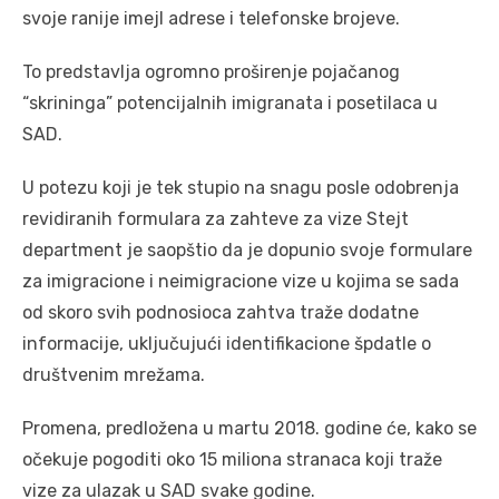
svoje ranije imejl adrese i telefonske brojeve.
To predstavlja ogromno proširenje pojačanog
“skrininga” potencijalnih imigranata i posetilaca u
SAD.
U potezu koji je tek stupio na snagu posle odobrenja
revidiranih formulara za zahteve za vize Stejt
department je saopštio da je dopunio svoje formulare
za imigracione i neimigracione vize u kojima se sada
od skoro svih podnosioca zahtva traže dodatne
informacije, uključujući identifikacione špdatle o
društvenim mrežama.
Promena, predložena u martu 2018. godine će, kako se
očekuje pogoditi oko 15 miliona stranaca koji traže
vize za ulazak u SAD svake godine.