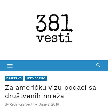
Skip
to
content
DRUŠTVO
IZDVOJENO
Za američku vizu podaci sa
društvenih mreža
Posted
By
Redakcija Vesti
June 2, 2019