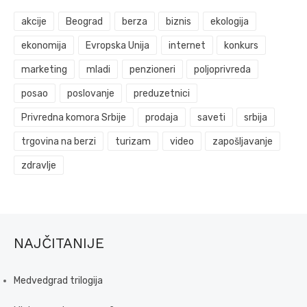
akcije
Beograd
berza
biznis
ekologija
ekonomija
Evropska Unija
internet
konkurs
marketing
mladi
penzioneri
poljoprivreda
posao
poslovanje
preduzetnici
Privredna komora Srbije
prodaja
saveti
srbija
trgovina na berzi
turizam
video
zapošljavanje
zdravlje
NAJČITANIJE
Medvedgrad trilogija