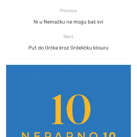
Post
Previous
navigation
Previous
Ni u Nemačku ne mogu baš svi
post:
Next
Next
Put do Grčke kroz Grdeličku klisuru
post: