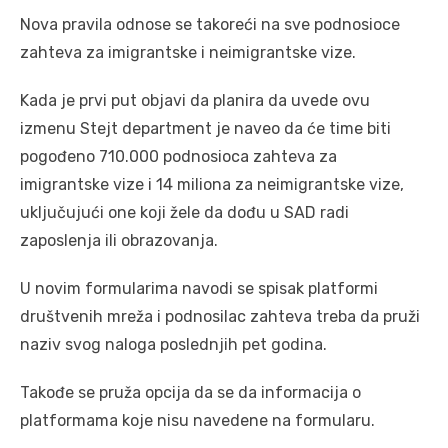
Nova pravila odnose se takoreći na sve podnosioce
zahteva za imigrantske i neimigrantske vize.
Kada je prvi put objavi da planira da uvede ovu
izmenu Stejt department je naveo da će time biti
pogođeno 710.000 podnosioca zahteva za
imigrantske vize i 14 miliona za neimigrantske vize,
uključujući one koji žele da dođu u SAD radi
zaposlenja ili obrazovanja.
U novim formularima navodi se spisak platformi
društvenih mreža i podnosilac zahteva treba da pruži
naziv svog naloga poslednjih pet godina.
Takođe se pruža opcija da se da informacija o
platformama koje nisu navedene na formularu.