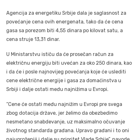
Agencija za energetiku Srbije dala je saglasnost za
povećanje cena ovih energenata, tako da će cena
gasa sa porezom biti 4,55 dinara po kilovat satu, a
cena struje 13,31 dinar.
U Ministarstvu ističu da će prosečan račun za
električnu energiju biti uvećan za oko 250 dinara, kao
i da će i posle najnovijeg povećanja koje će uslediti
cene električne energije i gasa za domaćinstva u
Srbiji i dalje ostati među najnižima u Evropi.
“Cene će ostati među najnižim u Evropi pre svega
zbog dotacija države, jer želimo da obezbedimo
nesmetano snabdevanje, uz maksimalno očuvanje
životnog standarda građana. Upravo građani i to oni
najugroženiji i dalje su prioritet Vlade Srbije”, navode