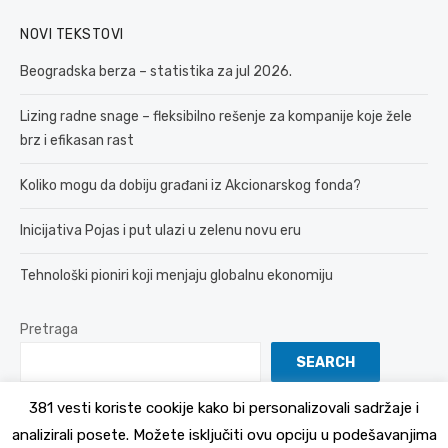
NOVI TEKSTOVI
Beogradska berza – statistika za jul 2026.
Lizing radne snage – fleksibilno rešenje za kompanije koje žele
brz i efikasan rast
Koliko mogu da dobiju građani iz Akcionarskog fonda?
Inicijativa Pojas i put ulazi u zelenu novu eru
Tehnološki pioniri koji menjaju globalnu ekonomiju
Pretraga
SEARCH
381 vesti koriste cookije kako bi personalizovali sadržaje i
analizirali posete. Možete isključiti ovu opciju u podešavanjima