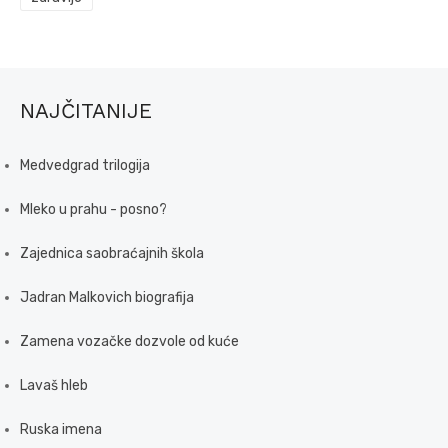
NAJČITANIJE
Medvedgrad trilogija
Mleko u prahu - posno?
Zajednica saobraćajnih škola
Jadran Malkovich biografija
Zamena vozačke dozvole od kuće
Lavaš hleb
Ruska imena