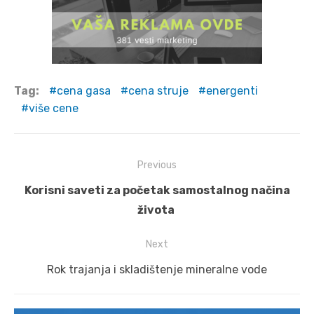
Tag:
cena gasa
cena struje
energenti
više cene
Post
Previous
navigation
Previous
Korisni saveti za početak samostalnog načina
post:
života
Next
Next
Rok trajanja i skladištenje mineralne vode
post: