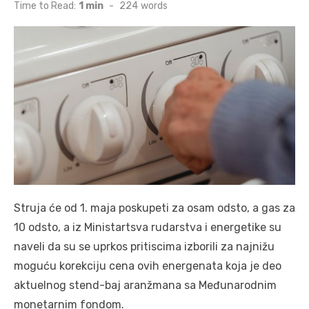
on
Time to Read:
1 min
-
224
words
Struja će od 1. maja poskupeti za osam odsto, a gas za
10 odsto, a iz Ministartsva rudarstva i energetike su
naveli da su se uprkos pritiscima izborili za najnižu
moguću korekciju cena ovih energenata koja je deo
aktuelnog stend-baj aranžmana sa Međunarodnim
monetarnim fondom.