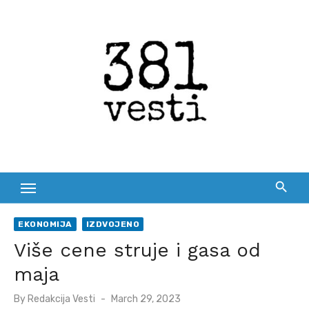
Skip
to
content
EKONOMIJA
IZDVOJENO
Više cene struje i gasa od
maja
Posted
By
Redakcija Vesti
March 29, 2023