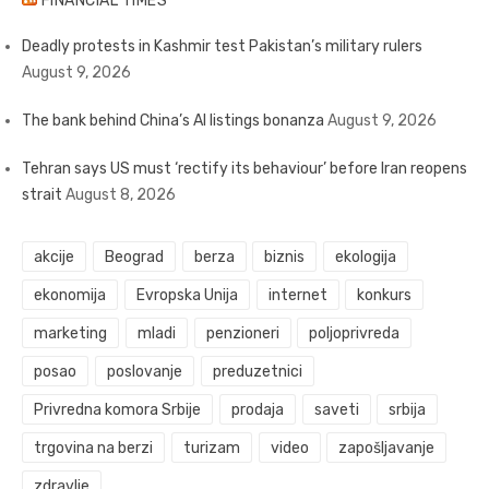
FINANCIAL TIMES
Deadly protests in Kashmir test Pakistan’s military rulers
August 9, 2026
The bank behind China’s AI listings bonanza
August 9, 2026
Tehran says US must ‘rectify its behaviour’ before Iran reopens
strait
August 8, 2026
akcije
Beograd
berza
biznis
ekologija
ekonomija
Evropska Unija
internet
konkurs
marketing
mladi
penzioneri
poljoprivreda
posao
poslovanje
preduzetnici
Privredna komora Srbije
prodaja
saveti
srbija
trgovina na berzi
turizam
video
zapošljavanje
zdravlje