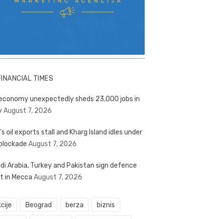
FINANCIAL TIMES
economy unexpectedly sheds 23,000 jobs in
y
August 7, 2026
’s oil exports stall and Kharg Island idles under
blockade
August 7, 2026
di Arabia, Turkey and Pakistan sign defence
t in Mecca
August 7, 2026
cije
Beograd
berza
biznis