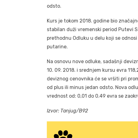
odsto.
Kurs je tokom 2018. godine bio značajno
stabilan duži vremenski period Putevi Sr
prethodnu Odluku u delu koji se odnosi
putarine.
Na osnovu nove odluke, sadašnji devizni
10. 09. 2018. i srednjem kursu evra 118
deviznog cenovnika će se vršiti pri pr
od plus ili minus jedan odsto. Nova odl
vrednost od: 0,01 do 0.49 evra se zaokru
Izvor: Tanjug/B92