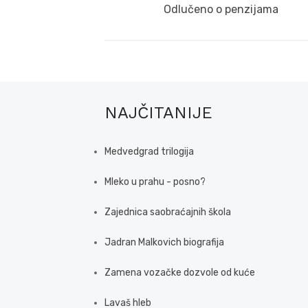
navigation
Previous
Odlučeno o penzijama
post:
NAJČITANIJE
Medvedgrad trilogija
Mleko u prahu - posno?
Zajednica saobraćajnih škola
Jadran Malkovich biografija
Zamena vozačke dozvole od kuće
Lavaš hleb