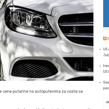
US 
Jul
Iran
US 
Sau
pac
će cene putarine na autoputevima za vozila sa
ak