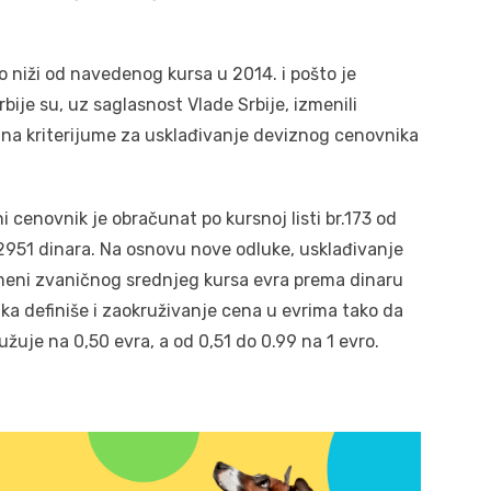
 niži od navedenog kursa u 2014. i pošto je
bije su, uz saglasnost Vlade Srbije, izmenili
 na kriterijume za usklađivanje deviznog cenovnika
 cenovnik je obračunat po kursnoj listi br.173 od
,2951 dinara. Na osnovu nove odluke, usklađivanje
omeni zvaničnog srednjeg kursa evra prema dinaru
uka definiše i zaokruživanje cena u evrima tako da
žuje na 0,50 evra, a od 0,51 do 0.99 na 1 evro.