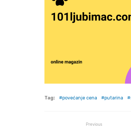
Tag:
povećanje cena
putarina
Post
Previous