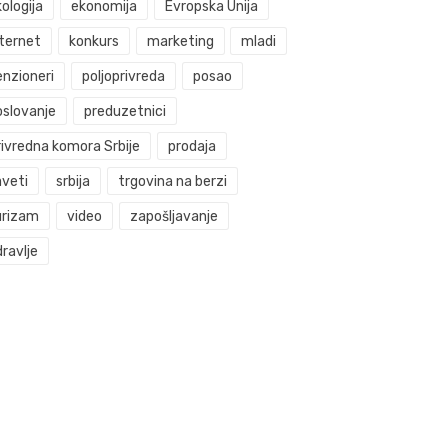
ologija
ekonomija
Evropska Unija
nternet
konkurs
marketing
mladi
enzioneri
poljoprivreda
posao
oslovanje
preduzetnici
rivredna komora Srbije
prodaja
aveti
srbija
trgovina na berzi
urizam
video
zapošljavanje
ravlje