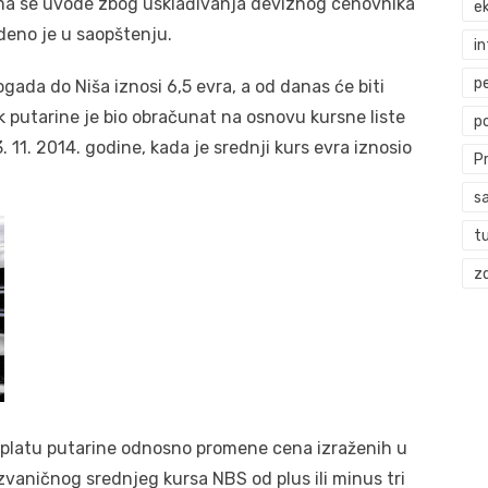
ama se uvode zbog usklađivanja deviznog cenovnika
ek
deno je u saopštenju.
i
p
gada do Niša iznosi 6,5 evra, a od danas će biti
 putarine je bio obračunat na osnovu kursne liste
p
. 11. 2014. godine, kada je srednji kurs evra iznosio
P
s
t
zd
platu putarine odnosno promene cena izraženih u
zvaničnog srednjeg kursa NBS od plus ili minus tri