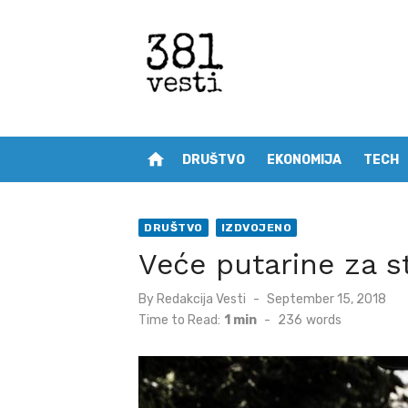
Skip
to
content
home
DRUŠTVO
EKONOMIJA
TECH
DRUŠTVO
IZDVOJENO
Veće putarine za s
Posted
By
Redakcija Vesti
September 15, 2018
on
Time to Read:
1 min
-
236
words