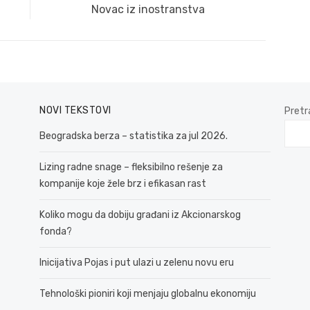
Next
Novac iz inostranstva
post:
NOVI TEKSTOVI
Pretr
Beogradska berza – statistika za jul 2026.
Lizing radne snage – fleksibilno rešenje za
kompanije koje žele brz i efikasan rast
Koliko mogu da dobiju građani iz Akcionarskog
fonda?
Inicijativa Pojas i put ulazi u zelenu novu eru
Tehnološki pioniri koji menjaju globalnu ekonomiju