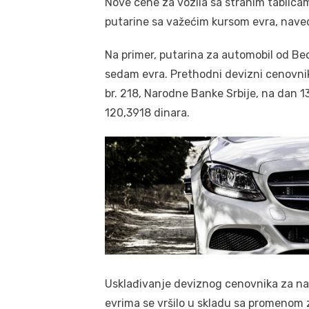
Nove cene za vozila sa stranim tablic
putarine sa važećim kursom evra, nave
Na primer, putarina za automobil od Beo
sedam evra. Prethodni devizni cenovnik
br. 218, Narodne Banke Srbije, na dan 13
120,3918 dinara.
Usklađivanje deviznog cenovnika za na
evrima se vršilo u skladu sa promenom 