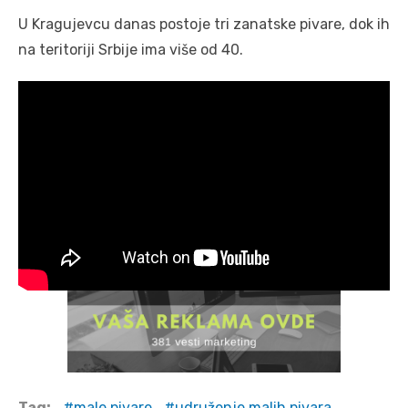
U Kragujevcu danas postoje tri zanatske pivare, dok ih
na teritoriji Srbije ima više od 40.
Tag:
male pivare
udruženje malih pivara