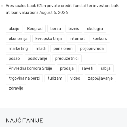
Ares scales back €1bn private credit fund after investors balk
at loan valuations
August 6, 2026
akcije
Beograd
berza
biznis
ekologija
ekonomija
Evropska Unija
internet
konkurs
marketing
mladi
penzioneri
poljoprivreda
posao
poslovanje
preduzetnici
Privredna komora Srbije
prodaja
saveti
srbija
trgovina na berzi
turizam
video
zapošljavanje
zdravlje
NAJČITANIJE