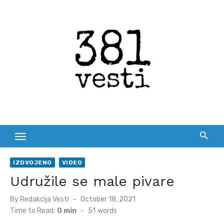
Skip
to
content
IZDVOJENO
VIDEO
Udružile se male pivare
Posted
By
Redakcija Vesti
October 18, 2021
on
Time to Read:
0 min
-
51
words