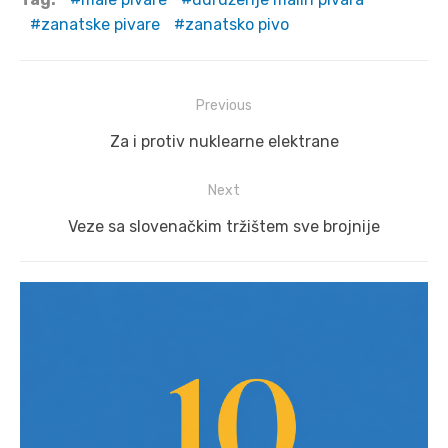
zanatske pivare
zanatsko pivo
Post
Previous
navigation
Previous
Za i protiv nuklearne elektrane
post:
Next
Next
Veze sa slovenačkim tržištem sve brojnije
post: