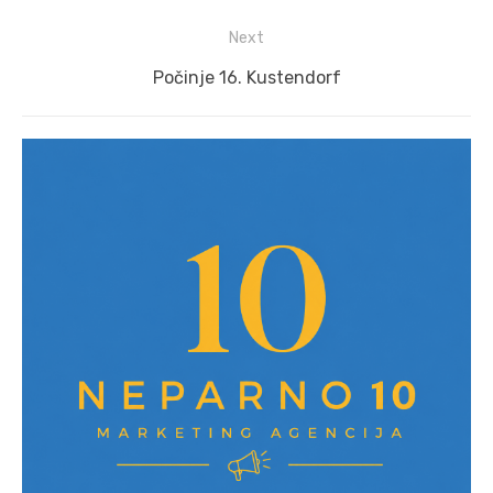
Next
Next
Počinje 16. Kustendorf
post: