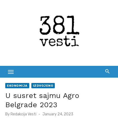
Skip
to
content
EKONOMIJA
IZDVOJENO
U susret sajmu Agro
Belgrade 2023
Posted
By
Redakcija Vesti
January 24, 2023