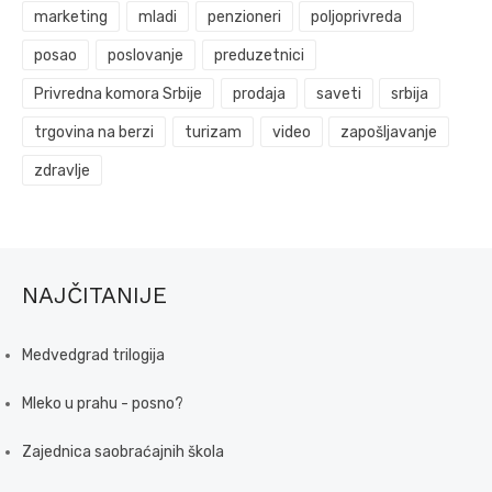
marketing
mladi
penzioneri
poljoprivreda
posao
poslovanje
preduzetnici
Privredna komora Srbije
prodaja
saveti
srbija
trgovina na berzi
turizam
video
zapošljavanje
zdravlje
NAJČITANIJE
Medvedgrad trilogija
Mleko u prahu - posno?
Zajednica saobraćajnih škola