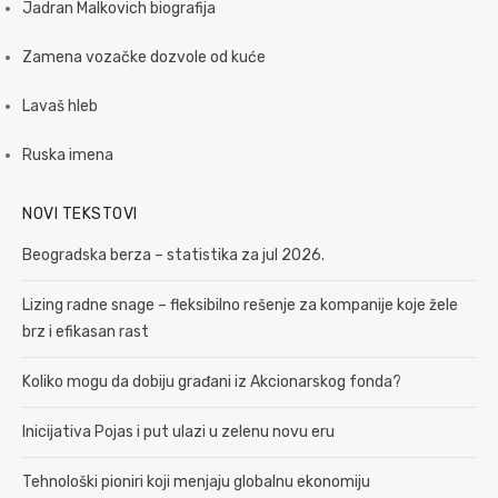
Jadran Malkovich biografija
Zamena vozačke dozvole od kuće
Lavaš hleb
Ruska imena
NOVI TEKSTOVI
Beogradska berza – statistika za jul 2026.
Lizing radne snage – fleksibilno rešenje za kompanije koje žele
brz i efikasan rast
Koliko mogu da dobiju građani iz Akcionarskog fonda?
Inicijativa Pojas i put ulazi u zelenu novu eru
Tehnološki pioniri koji menjaju globalnu ekonomiju