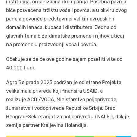
institucija, organizacija i kompanija. Posebna pažnja
biće posvećena tržištu voća i povrća, a u okviru ovog
panela govoriće predstavnici velikih evropskih i
domaćih lanaca, kupaca i distributera. Jedna od
glavnih tema biće klimatske promene i njihov uticaj
na promene u proizvodnji voća i povrća.
Očekuje se da će ove godine sajam posetiti više od
40.000 ljudi.
Agro Belgrade 2023 podržan je od strane Projekta
velika mala privreda koji finansira USAID, a
realizuje ACDI/VOCA, Ministarstvo poljoprivrede,
šumarstva i vodoprivrede Republike Srbije, Grad
Beograd-Sekretarijat za poljoprivredu i NALED, dok je
zemlja partner Kraljevina Holandija.