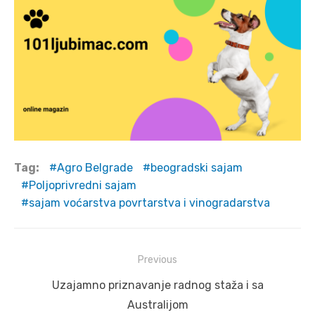
Tag:
Agro Belgrade
beogradski sajam
Poljoprivredni sajam
sajam voćarstva povrtarstva i vinogradarstva
Post
Previous
navigation
Previous
Uzajamno priznavanje radnog staža i sa
post:
Australijom