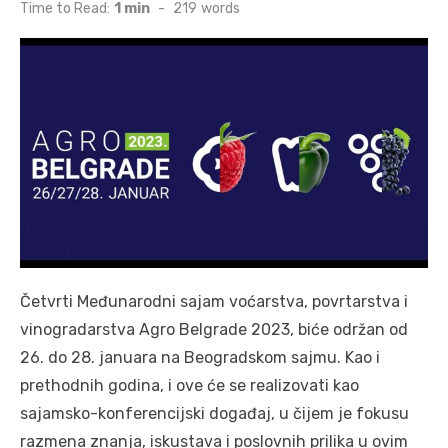
on
Time to Read:
1 min
-
219
words
Četvrti Međunarodni sajam voćarstva, povrtarstva i
vinogradarstva Agro Belgrade 2023, biće održan od
26. do 28. januara na Beogradskom sajmu. Kao i
prethodnih godina, i ove će se realizovati kao
sajamsko-konferencijski događaj, u čijem je fokusu
razmena znanja, iskustava i poslovnih prilika u ovim