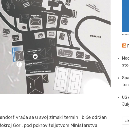
Moo
sto
Spa
ten
US 
Jul
tendorf vraća se u svoj zimski termin i biće održan
ak
okroj Gori, pod pokroviteljstvom Ministarstva