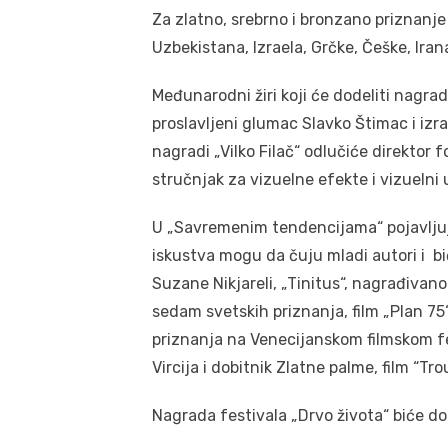
Za zlatno, srebrno i bronzano priznanje 
Uzbekistana, Izraela, Grčke, Češke, Iran
Međunarodni žiri koji će dodeliti nagrade
proslavljeni glumac Slavko Štimac i izra
nagradi „Vilko Filač“ odlučiće direktor 
stručnjak za vizuelne efekte i vizuelni 
U „Savremenim tendencijama“ pojavljuju
iskustva mogu da čuju mladi autori i bić
Suzane Nikjareli, „Tinitus“, nagrađivano
sedam svetskih priznanja, film „Plan 75“
priznanja na Venecijanskom filmskom fest
Vircija i dobitnik Zlatne palme, film “T
Nagrada festivala „Drvo života“ biće 