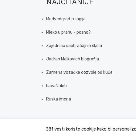
NAJČITANIJE
Medvedgrad trilogija
Mleko u prahu - posno?
Zajednica saobraćajnih škola
Jadran Malkovich biografija
Zamena vozačke dozvole od kuće
Lavaš hleb
Ruska imena
381 vesti koriste cookije kako bi personaliz