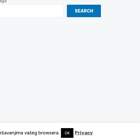
aga
SEARCH
podešavanjima vašeg browsera.
Privacy
OK