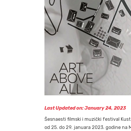
Last Updated on: January 24, 2023
Šesnaesti filmski i muzički festival Kus
od 25. do 29. januara 2023. godine na M