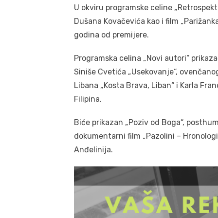
U okviru programske celine „Retrospekti
Dušana Kovačevića kao i film „Parižanka
godina od premijere.
Programska celina „Novi autori“ prikaz
Siniše Cvetića „Usekovanje“, ovenčanog
Libana „Kosta Brava, Liban“ i Karla Fra
Filipina.
Biće prikazan „Poziv od Boga“, posthumn
dokumentarni film „Pazolini – Hronologi
Anđelinija.