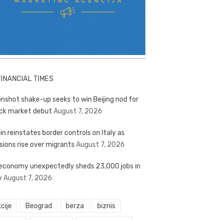
FINANCIAL TIMES
nshot shake-up seeks to win Beijing nod for
ck market debut
August 7, 2026
in reinstates border controls on Italy as
sions rise over migrants
August 7, 2026
economy unexpectedly sheds 23,000 jobs in
y
August 7, 2026
cije
Beograd
berza
biznis