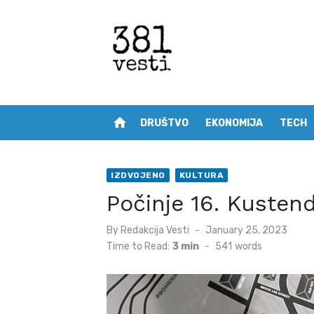
Skip
to
content
home
DRUŠTVO
EKONOMIJA
TECH
IZDVOJENO
KULTURA
Počinje 16. Kusten
Posted
By
Redakcija Vesti
January 25, 2023
on
Time to Read:
3 min
-
541
words