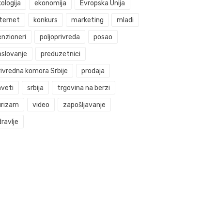
ologija
ekonomija
Evropska Unija
nternet
konkurs
marketing
mladi
enzioneri
poljoprivreda
posao
oslovanje
preduzetnici
rivredna komora Srbije
prodaja
aveti
srbija
trgovina na berzi
urizam
video
zapošljavanje
ravlje