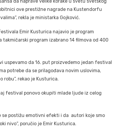
šansa da naprave velike korake u svetu svetskog
 dobitnici ove prestižne nagrade na Kustendorfu
valima“, rekla je ministarka Gojković.
 Festivala Emir Kusturica najavio je program
za takmičarski program izabrano 14 filmova od 400
i uspevamo da 16. put proizvedemo jedan festival
ema potrebe da se prilagođava novim uslovima,
 robu“, rekao je Kusturica.
aj festival ponovo okupiti mlade ljude iz celog
e se postižu emotivni efekti i da autori koje smo
oki nivo“, poručio je Emir Kusturica.