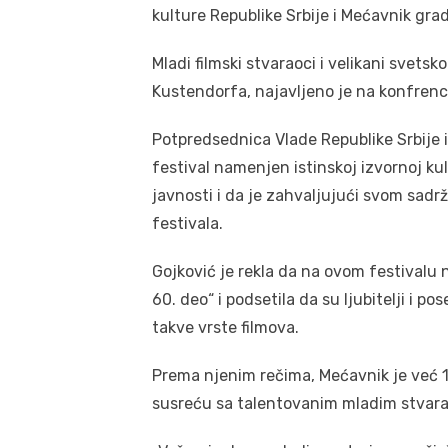
kulture Republike Srbije i Mećavnik gra
Mladi filmski stvaraoci i velikani svets
Kustendorfa, najavljeno je na konfrencij
Potpredsednica Vlade Republike Srbije i 
festival namenjen istinskoj izvornoj ku
javnosti i da je zahvaljujući svom sadrž
festivala.
Gojković je rekla da na ovom festivalu
60. deo“ i podsetila da su ljubitelji i p
takve vrste filmova.
Prema njenim rečima, Mećavnik je već 
susreću sa talentovanim mladim stvarao