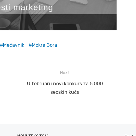
Mećavnik
Mokra Gora
Next
Next
U februaru novi konkurs za 5.000
post:
seoskih kuća