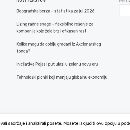
NOVI TEKSTOVI
Pretr
Beogradska berza – statistika za jul 2026.
Lizing radne snage – fleksibilno rešenje za
kompanije koje žele brz i efikasan rast
Koliko mogu da dobiju građani iz Akcionarskog
fonda?
Inicijativa Pojas i put ulazi u zelenu novu eru
Tehnološki pioniri koji menjaju globalnu ekonomiju
© 2026 381 vesti
Politika Privatnosti
ovali sadržaje i analizirali posete. Možete isključiti ovu opciju u 