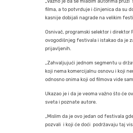
„Važno je da se mladim autorima pruži 
filma, a to potvrđuje i činjenica da su
kasnije dobijali nagrade na velikim festi
Osnivač, programski selektor i direktor
ovogodišnjeg festivala i istakao da je 
prijavljenih.
„Zahvaljujući jednom segmentu u držav
koji nema komercijalnu osnovu i koji n
odnosno onima koji od filmova vide samo
Ukazao je i da je veoma važno što će ov
sveta i poznate autore.
„Mislim da je ovo jedan od festivala gd
pozvali i koji će doći podržavaju taj vis