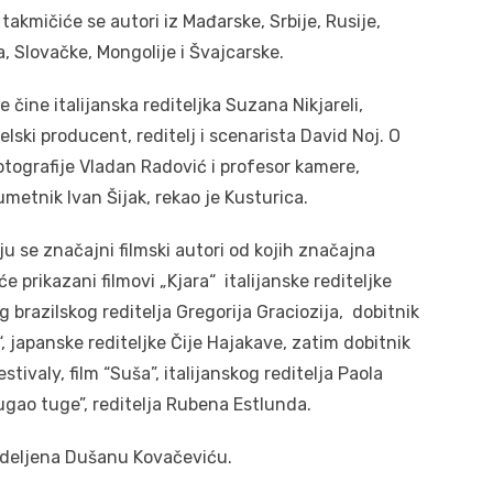
takmičiće se autori iz Mađarske, Srbije, Rusije,
a, Slovačke, Mongolije i Švajcarske.
 čine italijanska rediteljka Suzana Nikjareli,
elski producent, reditelj i scenarista David Noj. O
fotografije Vladan Radović i profesor kamere,
umetnik Ivan Šijak, rekao je Kusturica.
 se značajni filmski autori od kojih značajna
e prikazani filmovi „Kjara“ italijanske rediteljke
g brazilskog reditelja Gregorija Graciozija, dobitnik
, japanske rediteljke Čije Hajakave, zatim dobitnik
ivaly, film “Suša”, italijanskog reditelja Paola
rougao tuge”, reditelja Rubena Estlunda.
dodeljena Dušanu Kovačeviću.