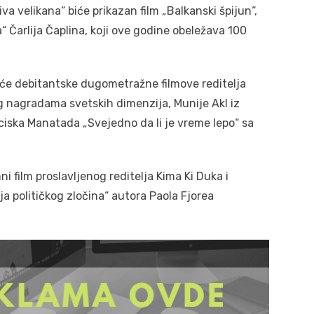
va velikana“ biće prikazan film „Balkanski špijun“,
“ Čarlija Čaplina, koji ove godine obeležava 100
aće debitantske dugometražne filmove reditelja
 nagradama svetskih dimenzija, Munije Akl iz
nciska Manatada „Svejedno da li je vreme lepo“ sa
i film proslavljenog reditelja Kima Ki Duka i
ja političkog zločina“ autora Paola Fjorea