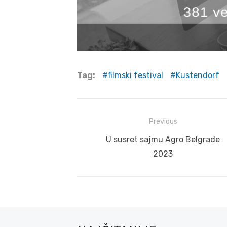
Tag:
filmski festival
Kustendorf
Post
Previous
navigation
Previous
U susret sajmu Agro Belgrade
post:
2023