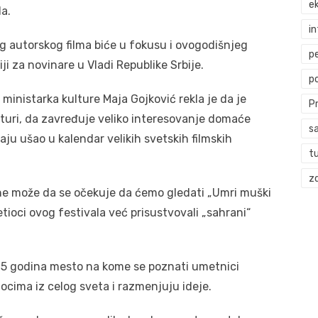
ek
da.
i
kog autorskog filma biće u fokusu i ovogodišnjeg
p
i za novinare u Vladi Republike Srbije.
p
ministarka kulture Maja Gojković rekla je da je
P
lturi, da zavređuje veliko interesovanje domaće
s
aju ušao u kalendar velikih svetskih filmskih
t
zd
 ne može da se očekuje da ćemo gledati „Umri muški
osetioci ovog festivala već prisustvovali „sahrani“
15 godina mesto na kome se poznati umetnici
cima iz celog sveta i razmenjuju ideje.