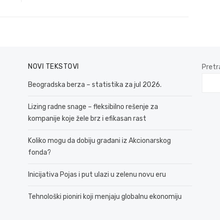
NOVI TEKSTOVI
Pretr
Beogradska berza – statistika za jul 2026.
Lizing radne snage – fleksibilno rešenje za
kompanije koje žele brz i efikasan rast
Koliko mogu da dobiju građani iz Akcionarskog
fonda?
Inicijativa Pojas i put ulazi u zelenu novu eru
Tehnološki pioniri koji menjaju globalnu ekonomiju