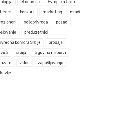
ologija
ekonomija
Evropska Unija
nternet
konkurs
marketing
mladi
enzioneri
poljoprivreda
posao
oslovanje
preduzetnici
rivredna komora Srbije
prodaja
aveti
srbija
trgovina na berzi
urizam
video
zapošljavanje
ravlje