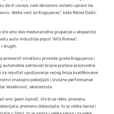
ku da ih usvaja, naši obrazovni sistemi upravo da
ravcu. Velika vest za Kragujevac”, kaže Nikola Dašić,
ro što smo deo međunarodne grupacije u ekspanziji
svetu auto-industrije poput “Alfa Romea”,
 i drugih.
ija promeniti strukturu privrede grada Kragujevca i
og automobila zahtevati brojne prateće proizvodne
ti za rezultat upošljavanje većeg broja kvalifikovane
ročno značajno poboljšati i izvozne performanse
etar Veselinović, ekonomista.
či ono ‘gejm čejndž’, što bi se reklo, promenu
bavljača, promenu dobavljača, to je velika šansa i
če u Srbiji, to je zaista i velika šansa i za neke