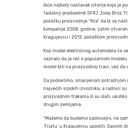
biće najbolji nastavak istorije koja je 
tadašnji predsednik SFRJ Josip Broz Tito
početku proizvodnje “fiće” da bi se na
kompanije 2008. godine, zatim otvaranj
Kragujevcu i 2012. početkom proizvodnj
Koji model električnog automobila će se 
saznalo da je reč o popularnom modelu s
model biti na proizvodnoj traci, već d
Da podsetimo, smanjenom potražnjom i d
najvećih srpskih izvoznika, a radnici s
proizvodnim trakama ili su slati, ukoliko 
drugim zemljama.
“Možemo da budemo zadovoljni, ne samo š
‘Fijatu’ u Kragujevcu uposliti. Sasvim d