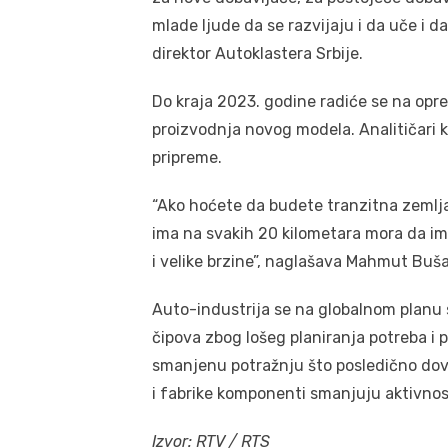
mlade ljude da se razvijaju i da uče i d
direktor Autoklastera Srbije.
Do kraja 2023. godine radiće se na opr
proizvodnja novog modela. Analitičari k
pripreme.
“Ako hoćete da budete tranzitna zemlja
ima na svakih 20 kilometara mora da ima 
i velike brzine”, naglašava Mahmut Buša
Auto-industrija se na globalnom planu s
čipova zbog lošeg planiranja potreba i po
smanjenu potražnju što posledično dov
i fabrike komponenti smanjuju aktivnost
Izvor: RTV / RTS