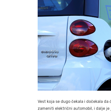
Vest koja se dugo čekala i dočekala da ć
zameniti električni automobil, i dalje 