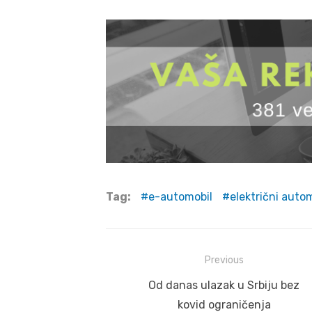
Tag:
e-automobil
električni autom
Post
Previous
navigation
Previous
Od danas ulazak u Srbiju bez
post:
kovid ograničenja