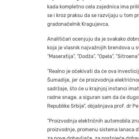
kada kompletno cela zajednica ima prili
se i kroz praksu da se razvijaju u tom p
gradonačelnik Kragujevca.
Analitičari ocenjuju da je svakako dob
koja je vlasnik najvažnijih brendova u 
“Maseratija”, “Dodža”, “Opela”, “Sitroena”
“Realno je očekivati da će ova investic
Šumadije, jer će proizvodnja električn
sadržaje, što će u krajnjoj instanci ima
radne snage, a siguran sam da će dugo
Republike Srbije”, objašnjava prof. dr P
“Proizvodnja električnih automobila zna
proizvodnje, promenu sistema lanaca do
za nove dobavljače, za postojeće dobavlja