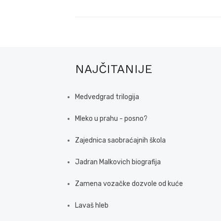
NAJČITANIJE
Medvedgrad trilogija
Mleko u prahu - posno?
Zajednica saobraćajnih škola
Jadran Malkovich biografija
Zamena vozačke dozvole od kuće
Lavaš hleb