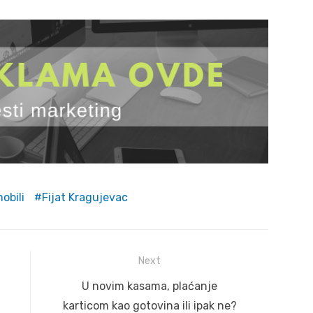
obili
Fijat Kragujevac
Next
Next
U novim kasama, plaćanje
post:
karticom kao gotovina ili ipak ne?