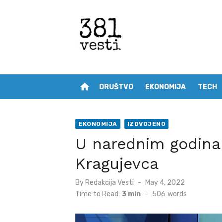
Skip
to
content
home
DRUŠTVO
EKONOMIJA
TECH
EKONOMIJA
IZDVOJENO
U narednim godina
Kragujevca
Posted
By
Redakcija Vesti
May 4, 2022
on
Time to Read:
3 min
-
506
words