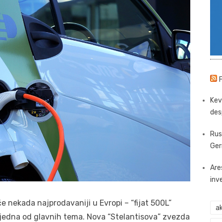
Kev
des
Rus
Ger
Are
inv
e nekada najprodavaniji u Evropi – “fijat 500L”
ak
je jedna od glavnih tema. Nova “Stelantisova” zvezda