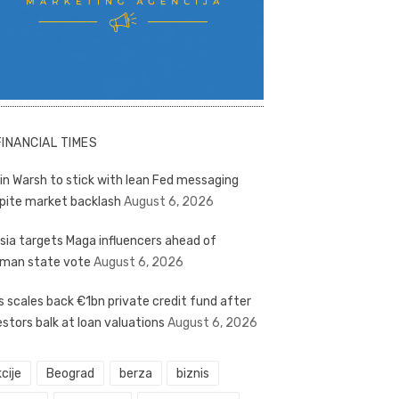
FINANCIAL TIMES
in Warsh to stick with lean Fed messaging
pite market backlash
August 6, 2026
sia targets Maga influencers ahead of
man state vote
August 6, 2026
s scales back €1bn private credit fund after
estors balk at loan valuations
August 6, 2026
cije
Beograd
berza
biznis