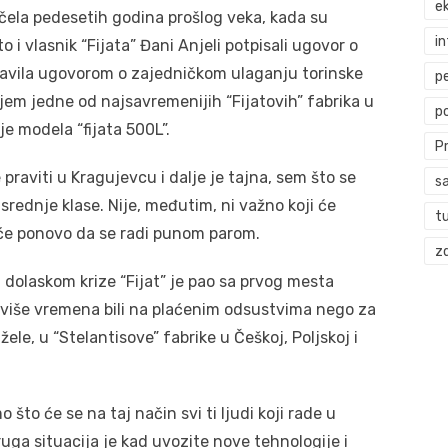
ek
počela pedesetih godina prošlog veka, kada su
i
 i vlasnik “Fijata” Đani Anjeli potpisali ugovor o
stavila ugovorom o zajedničkom ulaganju torinske
p
em jedne od najsavremenijih “Fijatovih” fabrika u
p
e modela “fijata 500L”.
P
praviti u Kragujevcu i dalje je tajna, sem što se
s
rednje klase. Nije, međutim, ni važno koji će
t
a će ponovo da se radi punom parom.
zd
olaskom krize “Fijat” je pao sa prvog mesta
u više vremena bili na plaćenim odsustvima nego za
žele, u “Stelantisove” fabrike u Češkoj, Poljskoj i
to će se na taj način svi ti ljudi koji rade u
ruga situacija je kad uvozite nove tehnologije i