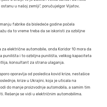
a ostanu u našoj zemlji”, poručujeIgor Vijatov,
emanju fabrike da bisledeće godine počela
ažu da to vreme treba da se iskoristi za ozbiljne
 za električne automobile, onda Koridor 10 mora da
punilišta i to ozbiljna punilišta, velikog kapaciteta
tlija, konsultant za strana ulaganja.
poro oporavlja od posledica kovid krize, nestašice
slednje, krize u Ukrajini, koja je uticala na
odi do manje proizvodnje automobila, a samim tim
i. Rešenje se vidi u električnim automobilima.